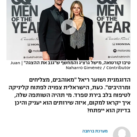
כדורסל נשים
נבחרת ישראל
יורוליג
ליגה ספרדית
טניס
VOD
מכבי תל אביב
מכבי חיפה
יורוקאפ
ליגה איטלקית
כדוריד
הפועל חולון
בית"ר ירושלים
רץ ברשת
ליגה צרפתית
כדורעף
הפועל ירושלים
מכבי תל אביב
ליגה הולנדית
שחייה
תוצאות
טיבו קורטואה, מישל גרציג והמחשף ש"גנב את ההצגה"
|
Juan
דני אבדיה
הפועל תל אביב
Naharro Gimenez / Contributor
ליגה טורקית
ג'ודו
הדוגמנית ושוער ריאל "מאוהבים, מצליחים
הפועל חיפה
לוח שידורים
ומרהיבים". כעת, הישראלית צפויה לפתוח קליניקה
ליגה סינית
אגרוף
לטיפוח בלב בירת ספרד. מי תהיה השותפה שלה,
הפועל באר שבע
ליגה ברזילאית
איך יקראו למקום, איזה שירותים הוא יעניק והיכן
ברחבה
ספורט אולימפי
בדיוק הוא ייפתח?
מכבי נתניה
ליגות נוספות
UFC
"מעל הליגה" – פודקאסט
בני יהודה
מערכת ברחבה
היאבקות WWE