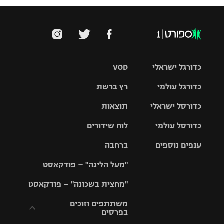
כדורגל ישראלי
VOD
כדורגל עולמי
רץ ברשת
ליגת העל
כדורסל ישראלי
תוצאות
ליגת
ליגה לאומית
האלופות
כדורסל עולמי
לוח שידורים
ליגת ווינר
סל
גביע הטוטו
ענפים נוספים
ברחבה
ליגה
NBA
אירופית
"מעל הליגה" – פודקאסט
ליגה לאומית
ליגיונרים
טניס
יורוליג
ליגה אנגלית
"מחצית בשכונה" – פודקאסט
כדורסל נשים
גביע המדינה
כדוריד
יורוקאפ
ליגה גרמנית
משתתפים וזוכים
בפרסים
מכבי תל
נבחרת
כדורעף
אביב
ישראל