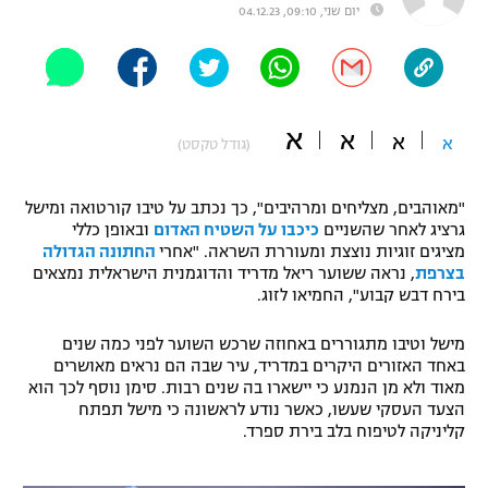
יום שני, 09:10, 04.12.23
"מחצית בשכונה" – פודקאסט
אופניים
ספורט מוטורי
משתתפים וזוכים בפרסים
א
א
א
א
(גודל טקסט)
כדורמים
תקנון משתתפים וזוכים בפרסים
טניס
פוטבול אמריקאי NFL
"מאוהבים, מצליחים ומרהיבים", כך נכתב על טיבו קורטואה ומישל
תקנון עבור פעילות אלקטרה
גרציג לאחר שהשניים
כיכבו על השטיח האדום
ובאופן כללי
גיימינג E-Sports
מציגים זוגיות נוצצת ומעוררת השראה. "אחרי
החתונה הגדולה
בייסבול MLB
תקנון עבור פעילות ספורט 1 – "מרלן"
בצרפת
, נראה ששוער ריאל מדריד והדוגמנית הישראלית נמצאים
בירח דבש קבוע", החמיאו לזוג.
ספורט אתגרי ואקסטרים
תנאי שימוש
מישל וטיבו מתגוררים באחוזה שרכש השוער לפני כמה שנים
אומנויות לחימה
באחד האזורים היקרים במדריד, עיר שבה הם נראים מאושרים
מאוד ולא מן הנמנע כי יישארו בה שנים רבות. סימן נוסף לכך הוא
מדיניות פרטיות
הצעד העסקי שעשו, כאשר נודע לראשונה כי מישל תפתח
גיימינג E-Sports
קליניקה לטיפוח בלב בירת ספרד.
תקנון פעילות ספורט 1