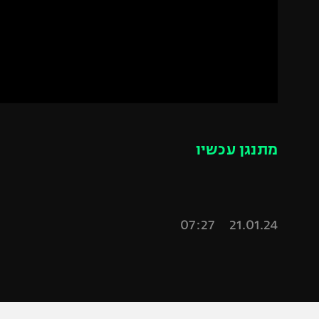
הפועל 
תקנון משתתפים וזוכים בפרסים
הפועל 
תקנון עבור פעילות אלקטרה
הפועל 
תקנון עבור פעילות ספורט 1 – "מרלן"
מכבי נ
טניס
בני יהו
גיימינג E-Sports
מתנגן עכשיו
תנאי שימוש
מדיניות פרטיות
תקנון פעילות ספורט 1
21.01.24 07:27
רשיון להקרנה פומבית לבית עסק
הצטרפות לחבילת הערוצים
לוח דרושים – ג'ובנט
תגיות
המגזין