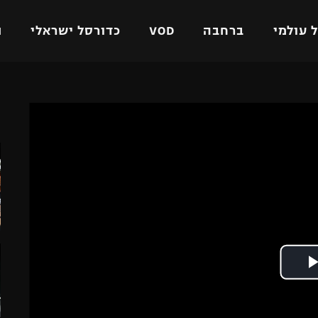
 עולמי
ברחבה
VOD
כדורסל ישראלי
ת
ל ישראלי
כדורגל עולמי
כדורסל ישראלי
ה
על
ליגת האלופות
ליגת ווינר סל
אומית
ליגה אירופית
ליגה לאומית
וטו
ליגה אנגלית
כדורסל נשים
ים
ליגה גרמנית
מכבי תל אביב
מדינה
ליגה ספרדית
הפועל חולון
ישראל
ליגה איטלקית
הפועל ירושלים
יפה
ליגה צרפתית
דני אבדיה
רושלים
ליגה הולנדית
ל אביב
ליגה טורקית