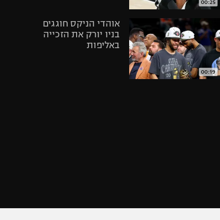
00:25
אופניים
אוהדי הניקס חוגגים
ספורט מוטורי
בניו יורק את הזכייה
כדורמים
באליפות
פוטבול אמריקאי NFL
בייסבול MLB
00:19
ספורט אתגרי
תקציר: פנרבחצ'ה -
ואקסטרים
בשיקטאש 80:88
אומנויות לחימה
גיימינג E-Sports
02:20
חגיגות בניו יורק
אחרי הניצחון של
הניקס במשחק
מספר 4 בגמר ה-
NBA
01:03