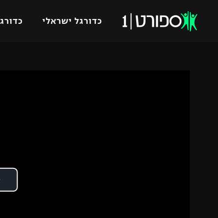
כדורגל ישראלי
כדורגל
VOD
כדורג
רץ ברשת
ליגת ה
ליגה ל
תוצאות
גביע הט
לוח שידורים
ליגיונר
ברחבה
גביע ה
נבחרת 
"מעל הליגה" – פודקאסט
מכבי ח
"מחצית בשכונה" – פודקאסט
בית"ר י
משתתפים וזוכים בפרסים
מכבי ת