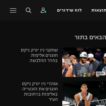
וצאות
לוח שידורים
כדורסל עולמי
ענפים נוספים
באים בתור
NBA
טניס
שחקני ניו יורק ניקס
יורוליג
כדוריד
חוגגים אליפות
יורוקאפ
כדורעף
בחדר ההלבשה
שחייה
ג'ודו
00:19
אגרוף
אוהדי ניו יורק ניקס
ספורט אולימפי
חוגגים את הזכעייה
באליפות ברחובות
UFC
העיר
היאבקות WWE