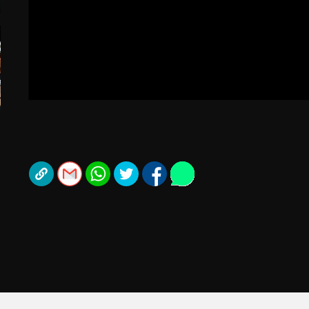
תל אביב
ליגה סינית
חיפה
ליגה ברזילאית
באר שבע
ליגות נוספות
תניה
דה