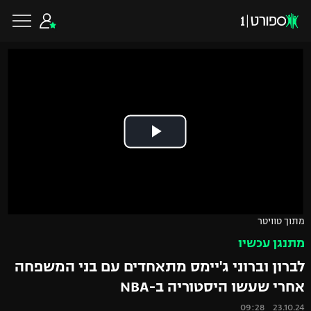
כדורגל ישראלי
ליגת העל
כדורגל עולמי
ליגה לאומית
ליגת האלופות
כדורסל ישראלי
מתוך טוויטר
גביע הטוטו
מתנגן עכשיו
ליגה אירופית
ליגת ווינר סל
ליגיונרים
כדורסל עולמי
לברון וברוני ג'יימס מתאחדים עם בני המשפחה
ליגה אנגלית
אחרי שעשו היסטוריה ב-NBA
ליגה לאומית
גביע המדינה
NBA
23.10.24 09:28
ליגה גרמנית
ענפים נוספים