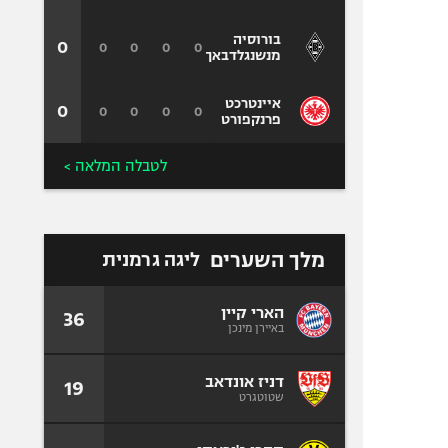
בורוסיה
0
0
0
0
0
מנשנגלדבאך
איינטרכט
0
0
0
0
0
פרנקפורט
לטבלה המלאה >
מלך השערים
ליגה גרמנית
הארי קיין
36
באיירן מינכן
דניז אונדאב
19
שטוטגרט