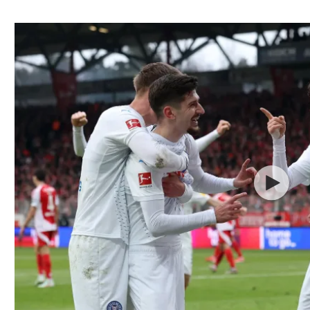
ל אביב
ליגה טורקית
תל אביב
ליגה סינית
חיפה
ליגה ברזילאית
באר שבע
ליגות נוספות
תניה
דה