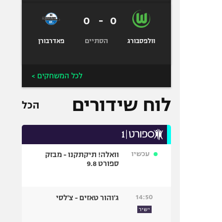
0
-
0
הסתיים
וולפסבורג
פאדרבורן
לכל המשחקים >
לוח שידורים
הכל
עכשיו
וואלה! תיקתקנו - מבזק
ספורט 9.8
14:50
ג'והור טאזים - צ'לסי
ישיר