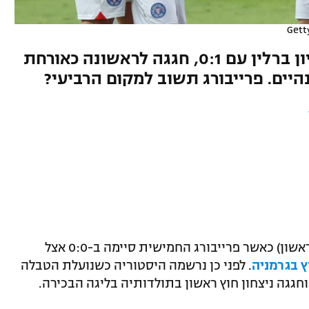
Gett
הולשטיין קיל הפתיעה את אוניון ברלין עם 0:1, חגגה לראשונה כאורחת
יים. פרייבורג תשוב למקום הרביעי?
המחזור ה-24 בבונדסליגה הושלם הערב (ראשון) כאשר פרייבורג החמישית סיימה ב-0:0 אצל
ץ בגרמניה
. לפני כן נרשמה היסטוריה כשנועלת הטבלה