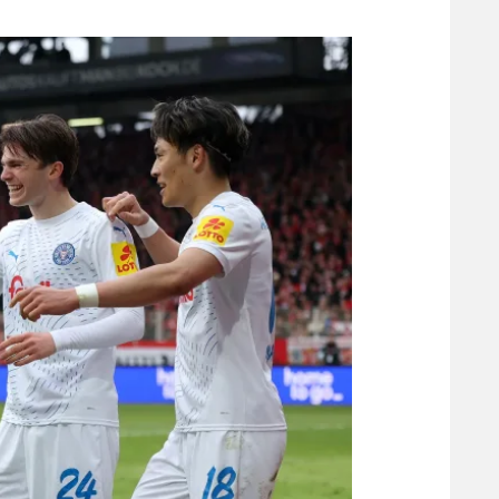
משתתפים וזוכים בפרסים
מכבי ת
הפועל 
תקנון משתתפים וזוכים בפרסים
הפועל 
תקנון עבור פעילות אלקטרה
הפועל 
תקנון עבור פעילות ספורט 1 – "מרלן"
מכבי נ
טניס
בני יהו
גיימינג E-Sports
תנאי שימוש
מדיניות פרטיות
תקנון פעילות ספורט 1
רשיון להקרנה פומבית לבית עסק
הצטרפות לחבילת הערוצים
לוח דרושים – ג'ובנט
תגיות