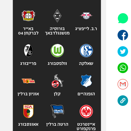
היאבקות WWE
אופניים
ספורט מוטורי
כדורמים
ר.ב. לייפציג
בורוסיה
באייר
מנשנגלדבאך
לברקוזן 04
פוטבול אמריקאי NFL
בייסבול MLB
ספורט אתגרי
ואקסטרים
שאלקה
וולפסבורג
פרייבורג
אומנויות לחימה
גיימינג E-Sports
הופנהיים
קלן
אוניון ברלין
איינטרכט
הרטה ברלין
אאוגסבורג
פרנקפורט