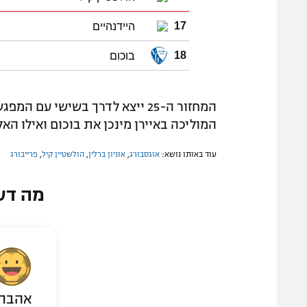
היידנהיים
17
בוכום
18
המחזור ה-25 ייצא לדרך בשישי ע
המוליכה באיירן מינכן את בוכום ואילו האל
עוד באותו נושא:
אוגסבורג
,
אוניון ברלין
,
הולשטיין קיל
,
פרייבורג
מה דע
אהבת