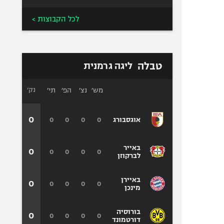
לכל הקבוצות >
טבלה
ליגה גרמנית
מש׳
נצ׳
הפ׳
תי׳
נק׳
0
0
0
0
0
אוגסבורג
באייר
0
0
0
0
0
לברקוזן
באיירן
0
0
0
0
0
מינכן
בורוסיה
0
0
0
0
0
דורטמונד