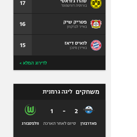
סהרו ג'וראסי
17
בורוסיה דורטמונד
פטריק שיק
16
באייר לברקוזן
לואיס דיאז
15
באיירן מינכן
לדירוג המלא >
משחקים
ליגה גרמנית
1
-
2
סיום לאחר הארכה
פאדרבורן
וולפסבורג