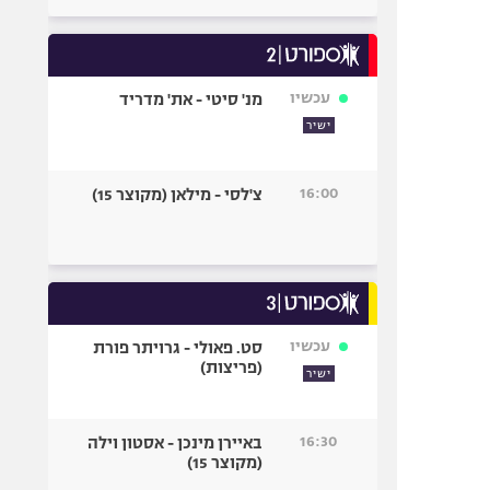
עכשיו
מנ' סיטי - את' מדריד
ישיר
16:00
צ'לסי - מילאן (מקוצר 15)
עכשיו
סט. פאולי - גרויתר פורת
(פריצות)
ישיר
16:30
באיירן מינכן - אסטון וילה
(מקוצר 15)