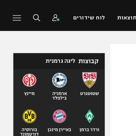
וצאות
לוח שידורים
כדורסל עולמי
ענפים נוספים
קבוצות
ליגה גרמנית
NBA
טניס
יורוליג
כדוריד
יורוקאפ
כדורעף
שחייה
שטוטגרט
ארמניה
מיינץ
בילפלד
ג'ודו
אגרוף
ספורט אולימפי
UFC
ורדר ברמן
באיירן מינכן
בורוסיה
דורטמונד