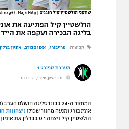
המגזין
שחקני הולשטיין קיל חוגגים
|
yImages, Maja Hitij
בליגה הבכירה ועקפה את היידנה
קבוצות:
פרייבורג
אאוגסבורג
אוניון ברלין
מערכת ספורט 1
יום ראשון, 18:28, 02.03.25
אוגסבורג ומנעה מחזור שכולו
ניצחונות חו
הולשטיין קיל ניצחה 0:1 בברלין את אוניון וחגגה ניצחון חוץ ראשון בתולדותיה בליגה הבכירה.