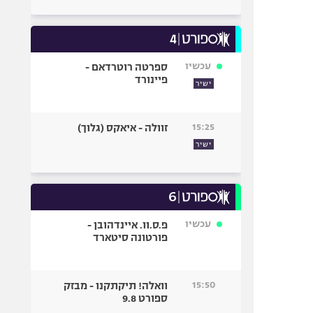
עכשיו
ספרטה רוטרדאם -
פיינורד
ישיר
15:25
זוולה - איאקס (גלוך)
ישיר
עכשיו
פ.ס.וו. איינדהובן -
פורטונה סיטארד
15:50
וואלה! תיקתקנו - מבזק
ספורט 9.8