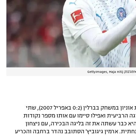
מג'בנק GettyImages, Maja Hitij
בפעם האחרונה שהעולה הצליחה לנצח את אוניון במשחק בברלין (0:2 באפריל 2007), שתי
גה הרביעית ואפילו סיימו עם אותו מספר נקודות
 הערב היא כבר עשתה את זה בליגה הבכירה, עם ניצחון
תית. ארמין גיגוביץ' הסתובב נהדר ברחבה והכריע