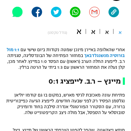
"מחצית בשכונה" – פודקאסט
אופניים
ספורט מוטורי
משתתפים וזוכים בפרסים
א
א
א
א
(גודל טקסט)
כדורמים
תקנון משתתפים וזוכים בפרסים
טניס
אחרי שהאלופה באיירן מינכן שמטה נקודות ביום שישי עם
1:1 מול
פוטבול אמריקאי NFL
בורוסיה מנשנגלדבאך
במחזור הפתיחה של הבונדסליגה, סגניתה
תקנון עבור פעילות אלקטרה
ר.ב. לייפציג החלה הערב (ראשון) עם הפסד 1:0 במיינץ. לאחר מכן,
גיימינג E-Sports
קלן נעלה את המחזור הראשון עם 1:3 ביתי על הרטה ברלין.
בייסבול MLB
תקנון עבור פעילות ספורט 1 – "מרלן"
מיינץ – ר.ב. לייפציג 0:1
ספורט אתגרי ואקסטרים
תנאי שימוש
פתיחת עונה מאכזבת לג'סי מארש, במקום בו גם קודמו יוליאן
אומנויות לחימה
נגלסמן הפסיד רק לפני שבעה חודשים. לייפציג הגיעה כפייבוריטית
מדיניות פרטיות
ברורה, עם הסקורר הפורטוגלי אנדרה סילבה בחוד ודומיניק
גיימינג E-Sports
סובוסלאי על הספסל, אבל מולה ניצב הקריפטונייט שלה.
תקנון פעילות ספורט 1
מוסא ניאקאטה, שהפך לקפטן הצרפתי הראשון של מיינץ, ניצל