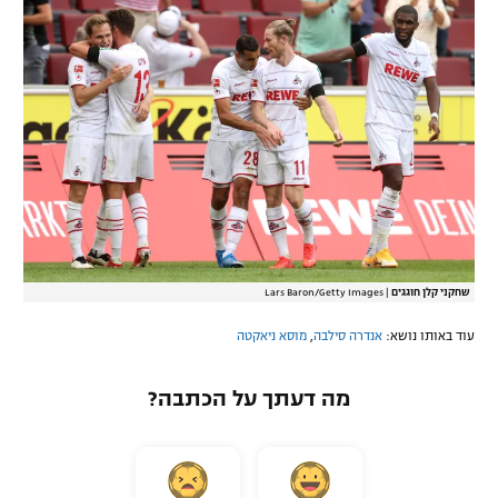
l
i
w
a
i
l
n
o
d
g
o
w
.
שחקני קלן חוגגים
|
Lars Baron/Getty Images
עוד באותו נושא:
אנדרה סילבה
,
מוסא ניאקטה
מה דעתך על הכתבה?