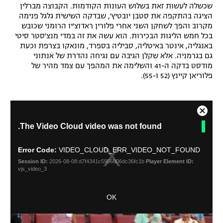
שכשלה לעשות זאת בשלוש העונות הקודמות. הקבוצה מברלין
הציגה בהתקפה את סטבן יובטיץ', שבדקה השישית גלגל פנימה
מקרוב והפך לשחקן השני אחרי פלורין ראדוצ'יו הרומני שכובש
בכל חמש הליגות הבכירות. הוא עשה את זה במדי מנצ'סטר סיטי
באנגליה, אינטר באיטליה, סביליה בספרד, מונאקו בצרפת וכעת
גם בגרמניה. אלא שקלן הגיבה עם נגיחה נהדרת של אנתוני
מודסט בדקה ה-41 והשלימה את המהפך עם צמד מהיר של
פלוריאן קיינץ (52 ו-55).
C
T
The Video Cloud video was not found.
l
h
o
i
s
s
Error Code:
VIDEO_CLOUD_ERR_VIDEO_NOT_FOUND
i
e
Session ID:
2026-08-08:d7f4341c5956806dc36fc1b
Player Element ID:
s
M
vjs_video_3
a
o
m
d
OK
o
a
d
l
a
D