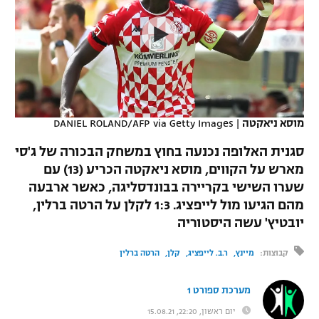
כדורסל נשים
נבחרת ישראל
יורוליג
ליגה ספרדית
טניס
VOD
מכבי תל אביב
מכבי חיפה
יורוקאפ
ליגה איטלקית
כדוריד
הפועל חולון
בית"ר ירושלים
רץ ברשת
ליגה צרפתית
כדורעף
הפועל ירושלים
מכבי תל אביב
מוסא ניאקטה
|
DANIEL ROLAND/AFP via Getty Images
ליגה הולנדית
שחייה
תוצאות
דני אבדיה
סגנית האלופה נכנעה בחוץ במשחק הבכורה של ג'סי
הפועל תל אביב
מארש על הקווים, מוסא ניאקטה הכריע (13) עם
ליגה טורקית
ג'ודו
שערו השישי בקריירה בבונדסליגה, כאשר ארבעה
הפועל חיפה
לוח שידורים
ליגה סינית
מהם הגיעו מול לייפציג. 1:3 לקלן על הרטה ברלין,
אגרוף
יובטיץ' עשה היסטוריה
הפועל באר שבע
ליגה ברזילאית
ברחבה
ספורט אולימפי
קבוצות:
מיינץ
ר.ב. לייפציג
קלן
הרטה ברלין
מכבי נתניה
ליגות נוספות
UFC
"מעל הליגה" – פודקאסט
מערכת ספורט 1
בני יהודה
יום ראשון, 22:20, 15.08.21
היאבקות WWE