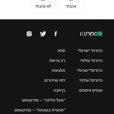
אהבתי
לא אהבתי
כדורגל ישראלי
VOD
כדורגל עולמי
רץ ברשת
ליגת העל
כדורסל ישראלי
תוצאות
ליגת
ליגה לאומית
האלופות
כדורסל עולמי
לוח שידורים
ליגת ווינר
סל
גביע הטוטו
ענפים נוספים
ברחבה
ליגה
NBA
אירופית
"מעל הליגה" – פודקאסט
ליגה לאומית
ליגיונרים
טניס
יורוליג
ליגה אנגלית
"מחצית בשכונה" – פודקאסט
כדורסל נשים
גביע המדינה