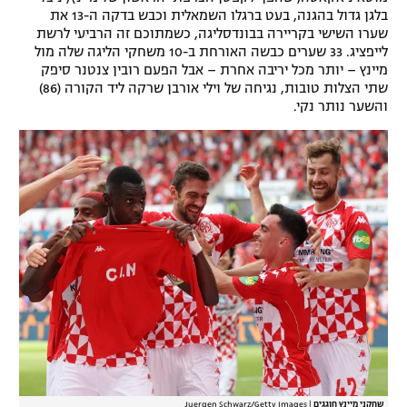
בלגן גדול בהגנה, בעט ברגלו השמאלית וכבש בדקה ה-13 את
רשיון להקרנה פומבית לבית עסק
שערו השישי בקריירה בבונדסליגה, כשמתוכם זה הרביעי לרשת
לייפציג. 33 שערים כבשה האורחת ב-10 משחקי הליגה שלה מול
הצטרפות לחבילת הערוצים
מיינץ – יותר מכל יריבה אחרת – אבל הפעם רובין צנטנר סיפק
שתי הצלות טובות, נגיחה של וילי אורבן שרקה ליד הקורה (86)
והשער נותר נקי.
לוח דרושים – ג'ובנט
תגיות
המגזין
שחקני מיינץ חוגגים
|
Juergen Schwarz/Getty Images