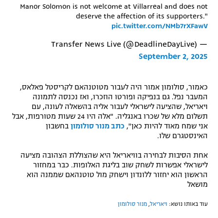
Manor Solomon is not welcome at Villarreal and does not
רשיון להקרנה פומבית לבית עסק
deserve the affection of its supporters."
pic.twitter.com/NMb7rXFawV
הצטרפות לחבילת הערוצים
— Transfer News Live (@DeadlineDayLive)
September 2, 2025
לוח דרושים – ג'ובנט
תגיות
כאמור, סולומון אמור היה לעבור מטוטנהאם לקריסטל פאלאס,
המעבר נפל. גם בנפיקה ופורטו הוזכרו, ואז נכנסה לתמונה
המגזין
ויאריאל, שהציעה לישראלי לעבור אליה בהשאלה לעונה, עם
תשלום מלא של שכרו באנגליה. "אלה היו 24 שעות מטורפות, אבל
אני שמח מאוד להיות כאן",
כתב מנור סולומון
בחשבון
האינסטגרם שלו.
אחת הסיבות לבחירה בוויאריאל היא שהצוללת הצהובה מציעה
לישראלי אפשרות לשחק שוב בליגת האלופות. כבר במחזור
הראשון הוא יחזור ללונדון וישחק מול טוטנהאם שממנה הוא
מושאל
עוד באותו נושא:
ויאריאל
,
מנור סולומון