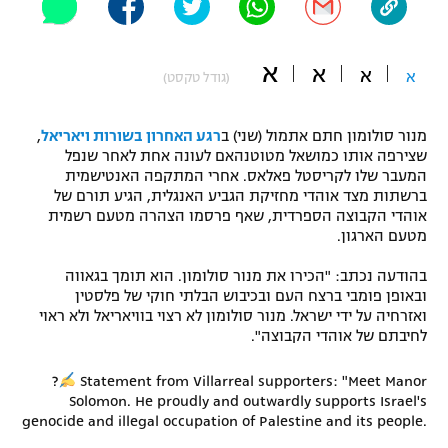
"מחצית בשכונה" – פודקאסט
אופניים
א
א
א
א
(גודל טקסט)
ספורט מוטורי
משתתפים וזוכים בפרסים
מנור סולומון חתם אתמול (שני) ב
רגע האחרון בשורות ויאריאל
,
כדורמים
תקנון משתתפים וזוכים בפרסים
שצירפה אותו כמושאל מטוטנהאם לעונה אחת לאחר שנפל
טניס
המעבר שלו לקריסטל פאלאס. אחרי המתקפה האנטישמית
פוטבול אמריקאי NFL
ברשתות מצד אוהדי מחזיקת הגביע האנגלית, הגיע תורם של
תקנון עבור פעילות אלקטרה
אוהדי הקבוצה הספרדית, שאף פרסמו הצהרה מטעם רשמית
גיימינג E-Sports
בייסבול MLB
מטעם הארגון.
תקנון עבור פעילות ספורט 1 – "מרלן"
בהודעה נכתב: "הכירו את מנור סולומון. הוא תומך בגאווה
ספורט אתגרי ואקסטרים
ובאופן פומבי ברצח העם ובכיבוש הבלתי חוקי של פלסטין
תנאי שימוש
ואזרחיה על ידי ישראל. מנור סולומון לא רצוי בוויאריאל ולא ראוי
אומנויות לחימה
לחיבתם של אוהדי הקבוצה".
מדיניות פרטיות
גיימינג E-Sports
?
Statement from Villarreal supporters: "Meet Manor
Solomon. He proudly and outwardly supports Israel's
genocide and illegal occupation of Palestine and its people.
תקנון פעילות ספורט 1