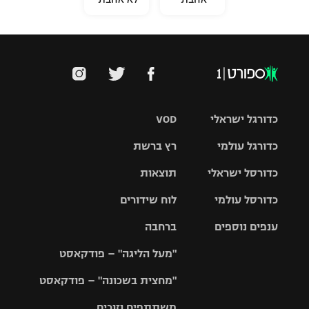
כדורגל ישראלי
VOD
כדורגל עולמי
רץ ברשת
ליגת העל
כדורסל ישראלי
תוצאות
ליגת
ליגה לאומית
האלופות
כדורסל עולמי
לוח שידורים
ליגת ווינר
סל
גביע הטוטו
ענפים נוספים
ברחבה
ליגה
NBA
אירופית
"מעל הליגה" – פודקאסט
ליגה לאומית
ליגיונרים
טניס
יורוליג
ליגה אנגלית
"מחצית בשכונה" – פודקאסט
כדורסל נשים
גביע המדינה
כדוריד
יורוקאפ
ליגה גרמנית
משתתפים וזוכים