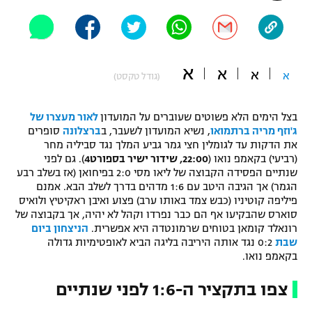
"מחצית בשכונה" – פודקאסט
אופניים
ספורט מוטורי
משתתפים וזוכים בפרסים
א
א
א
א
(גודל טקסט)
כדורמים
תקנון משתתפים וזוכים בפרסים
טניס
בצל הימים הלא פשוטים שעוברים על המועדון
לאור מעצרו של
פוטבול אמריקאי NFL
ג'וזף מריה ברתמואו
, נשיא המועדון לשעבר, ב
ברצלונה
סופרים
תקנון עבור פעילות אלקטרה
את הדקות עד לגומלין חצי גמר גביע המלך נגד סביליה מחר
(רביעי) בקאמפ נואו (
22:00, שידור ישיר בספורט4
). גם לפני
גיימינג E-Sports
בייסבול MLB
שנתיים הפסידה הקבוצה של ליאו מסי 2:0 בפיחואן (אז בשלב רבע
תקנון עבור פעילות ספורט 1 – "מרלן"
הגמר) אך הגיבה היטב עם 1:6 מדהים בדרך לשלב הבא. אמנם
ספורט אתגרי ואקסטרים
פיליפה קוטיניו (כבש צמד באותו ערב) פצוע ואיבן ראקיטיץ ולואיס
תנאי שימוש
סוארס שהבקיעו אף הם כבר נפרדו וקהל לא יהיה, אך בקבוצה של
רונאלד קומאן בטוחים שרמונטדה היא אפשרית.
הניצחון ביום
אומנויות לחימה
שבת
0:2 נגד אותה היריבה בליגה הביא לאופטימיות גדולה
מדיניות פרטיות
בקאמפ נואו.
גיימינג E-Sports
צפו בתקציר ה-1:6 לפני שנתיים
תקנון פעילות ספורט 1