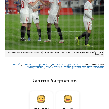
ראקיטיץ' חוגג עם שחקני סביליה. ישמרו על היתרון מהפיחואן?
|
CRISTINA QUICLER/AFP via Getty
Images
עוד באותו נושא:
אנטואן גריזמן
,
ג'רארד פיקה
,
גביע המלך
,
יוסף אן נסירי
,
לוקאס
אוקמפוס
,
ליאו מסי
,
עוסמאן דמבלה
,
רונאלד אראוחו
,
רונאלד קומאן
מה דעתך על הכתבה?
אהבתי
לא אהבתי