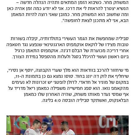
המשחק מחר. כשיבוא הזמן המתאים ותהיה הנהלה חדשה –
הנשיא יצטרך להראות לי את דרכו. אני לא יודע כמה זמן אהיה כאן
ומה שחשוב הוא המשחק מחר. כמובן שאני רוצה להיות המאמן
הבא, אני לא מתכנן לצאת לחופשה".
סביליה שמחפשת את הגמר העשירי בתולדותיה, קיבלה בשורות
טובות מצידו של לוקאס אוקמפוס הארגנטינאי שנפצע נגד חטאפה
אחרי דריכה מכוערת של הבלם דג'נה. אוקמפוס התאמן כרגיל
ביום ראשון ועשוי להיכלל בסגל ולעלות מהספסל במידת הצורך.
מי שיחזור להרכב בוודאות הוא מלך שערי הקבוצה, יוסף אן נסירי,
שיחליף את לוק דה יונג בחוד. סוסו נמצא גם כן בתמונת ה-11,
במקום של מוניר אל חדאדי. לז'ולן לופטגי יש זכרונות לא נעימים
מהקאמפ נואו. הוא ספג חמישייה משפילה כמאמן ריאל מדריד על
אף שמסי נעדר מאותו משחק, שהיה האחרון שלו כמאמן
הבלאנקוס, ואשתקד סביליה הובסה 4:0 בליגה.