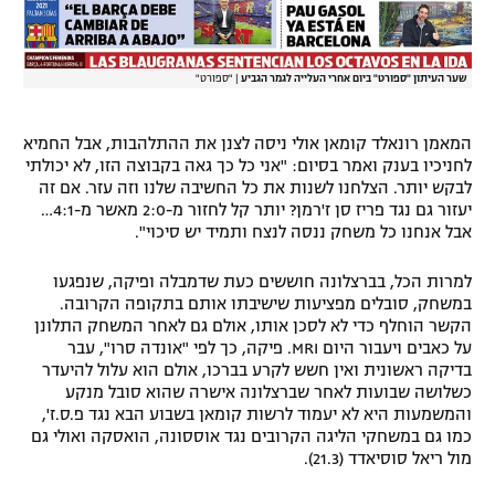
שער העיתון "ספורט" ביום אחרי העלייה לגמר הגביע
|
"ספורט"
המאמן רונאלד קומאן אולי ניסה לצנן את ההתלהבות, אבל החמיא
לחניכיו בענק ואמר בסיום: "אני כל כך גאה בקבוצה הזו, לא יכולתי
לבקש יותר. הצלחנו לשנות את כל החשיבה שלנו וזה עזר. אם זה
יעזור גם נגד פריז סן ז'רמן? יותר קל לחזור מ-2:0 מאשר מ-4:1…
אבל אנחנו כל משחק ננסה לנצח ותמיד יש סיכוי".
למרות הכל, בברצלונה חוששים כעת שדמבלה ופיקה, שנפגעו
במשחק, סובלים מפציעות שישיבתו אותם בתקופה הקרובה.
הקשר הוחלף כדי לא לסכן אותו, אולם גם לאחר המשחק התלונן
על כאבים ויעבור היום MRI. פיקה, כך לפי "אונדה סרו", עבר
בדיקה ראשונית ואין חשש לקרע בברכו, אולם הוא עלול להיעדר
כשלושה שבועות לאחר שברצלונה אישרה שהוא סובל מנקע
והמשמעות היא לא יעמוד לרשות קומאן בשבוע הבא נגד פ.ס.ז',
כמו גם במשחקי הליגה הקרובים נגד אוססונה, הואסקה ואולי גם
מול ריאל סוסיאדד (21.3).