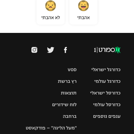
אהבתי
לא אהבתי
כדורגל ישראלי
VOD
כדורגל עולמי
רץ ברשת
ליגת העל
כדורסל ישראלי
תוצאות
ליגת
ליגה לאומית
האלופות
כדורסל עולמי
לוח שידורים
ליגת ווינר
סל
גביע הטוטו
ענפים נוספים
ברחבה
ליגה
NBA
אירופית
"מעל הליגה" – פודקאסט
ליגה לאומית
ליגיונרים
טניס