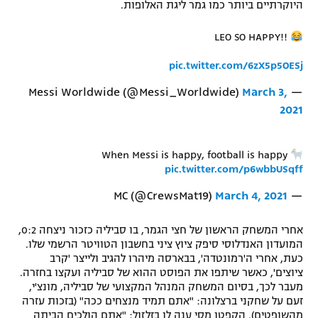
היוקרתיים ביותר כמו גמר ליגת האלופות.
רשיון להקרנה פומבית לבית עסק
LEO SO HAPPY!!
הצטרפות לחבילת הערוצים
pic.twitter.com/6zX5p5OESj
לוח דרושים – ג'ובנט
March 3,
— Messi Worldwide (@Messi_Worldwide)
2021
תגיות
המגזין
When Messi is happy, football is happy
pic.twitter.com/p6wbbUSqff
March 4, 2021
— MC (@CrewsMat19)
אחרי המשחק הראשון של חצי הגמר, בו סביליה כזכור ניצחה 0:2,
המועדון האנדלוסי סיפק ציוץ ציני בחשבון הטוויטר הרשמי שלו.
כעת, אחרי ה'רמונטדה', בבארסה מיהרו להגיב ולייצר 'קרב
ציוצים', כאשר שיתפו את הפוסט ההוא של סביליה ועקצו בחזרה.
מעבר לכך, בסיום המשחק המנהל המקצועי של סביליה, מונצ'י,
זעם על שחקני ברצלונה: "אתם תמיד מנצחים ככה" (בזכות עזרה
מהשופטים). הקפטן מסי ענה לו בזלזול: "אתם הולכים הביתה