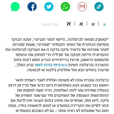
"מחצית בשכונה" – פודקאסט
אופניים
א
ספורט מוטורי
א
א
משתתפים וזוכים בפרסים
א
(גודל טקסט)
כדורמים
תקנון משתתפים וזוכים בפרסים
"קאמבק מפואר לברצלונה…היישר לגמר הגביע!", זעקה הבוקר
טניס
(חמישי) הכותרת של האתר הקטלוני "ספורט", שעות ספורות
פוטבול אמריקאי NFL
לאחר שנגיחה של ג'רארד פיקה בדקה ה-94 העניקה לברצלונה את
תקנון עבור פעילות אלקטרה
ההפרש לו הייתה זקוקה נגד סביליה כדי למחוק את ההפסד
גיימינג E-Sports
בייסבול MLB
מהמפגש הראשון, מרטין בריית'ווייט הכריע חמש דקות בתוך
תקנון עבור פעילות ספורט 1 – "מרלן"
ההארכה וברצלונה השיגה
0:3 ביתי בדרך לגמר
גביע המלך,
שייערך בחודש הבא מול אתלטיק בילבאו או לבנאטה.
ספורט אתגרי ואקסטרים
תנאי שימוש
ברצלונה עוברת עונה לא פשוטה ועלולה לאבד רשמית תואר
אומנויות לחימה
ראשון כבר בשבוע הבא כשתתארח ביום רביעי אצל פריז סן ז'רמן
בגומלין שמינית גמר ליגת האלופות, והיה קשה לפספס את
מדיניות פרטיות
ההתרגשות העצומה של השחקנים מיד עם שער השוויון של
גיימינג E-Sports
פיקה. ליאו מסי, שמסיים את חוזהו בתום העונה ואין לדעת אם
יבחר לסיים את הקריירה במועדון או לעזוב לראשונה בחייו, נצפה
תקנון פעילות ספורט 1
חוגג כפי שמעולם לא ראינו אותו – גם לא כשכבש במעמדים