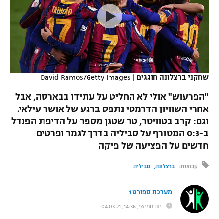
כדורסל נשים
נבחרת ישראל
יורוליג
ליגה ספרדית
טניס
VOD
מכבי תל אביב
מכבי חיפה
יורוקאפ
ליגה איטלקית
כדוריד
הפועל חולון
בית"ר ירושלים
רץ ברשת
ליגה צרפתית
כדורעף
שחקני ברצלונה חוגגים
|
David Ramos/Getty Images
הפועל ירושלים
מכבי תל אביב
ליגה הולנדית
"הפרעוש" אולי לא החליט על עתידו בבארסה, אבל
שחייה
תוצאות
דני אבדיה
הפועל תל אביב
אחרי השוויון הדרמטי נתפס ברגע של אושר עילאי.
ליגה טורקית
וגם: קרב בטוויטר, טר שטגן מספר על הדיפת הפנדל
ג'ודו
הפועל חיפה
לוח שידורים
ב-0:3 המטורף על סביליה בדרך לגמר ופרטים
ליגה סינית
חדשים על הפציעה של פיקה
אגרוף
הפועל באר שבע
ליגה ברזילאית
ברחבה
קבוצות:
ברצלונה
סביליה
ספורט אולימפי
מכבי נתניה
ליגות נוספות
UFC
מערכת ספורט 1
"מעל הליגה" – פודקאסט
בני יהודה
יום חמישי, 14:36, 04.03.21
היאבקות WWE