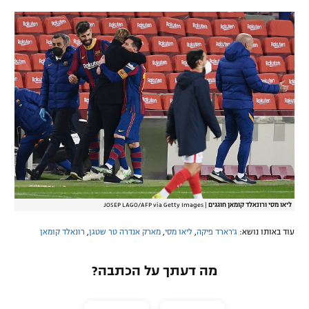
ליאו מסי ורונאלד קומאן חוגגים
|
JOSEP LAGO/AFP via Getty Images
עוד באותו נושא:
ג'רארד פיקה
,
ליאו מסי
,
מארק אנדרה טר שטגן
,
רונאלד קומאן
מה דעתך על הכתבה?