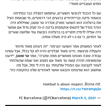
חמים ועצבניים מאוד".
עם כל הכבוד לכובשי השערים, עוסמאן דמבלה כבר בפתיחה
וכאמור פיקה ובריית'ווייט ברגעים הכי דרמטיים, מי שבאמת הציל
את ברצלונה הוא השוער מארק אנדרה טר שטגן, שאילולא היה
הודף פנדל של לוקאס אוקמפוס בדקה ה-73 ספק גדול אם אפשר
היה אפילו לדמיין תסריט בו ברצלונה כובשת עוד שלושה שערים
עד הסיום, כי גם 1:3 לא היה מעלה אותה.
לאחר המשחק אמר השוער הגרמני: "זה ניצחון מאוד מיוחד
והעפלה מרגשת. היינו מאוד סבלניים והיה לא קל בכלל, אבל עשינו
עבודה טובה ואנחנו מאושרים ממה שקרה", אמר
טר שטגן
, "ידענו
שהמשימה תהיה קשה עד מאוד אם נספוג ואני שמח שהצלחתי
לעזור לקבוצה עם הפנדל שלקחתי. גם היה לי מזל, אבל מה
שחשוב הוא שניצחנו והבאנו אושר לאוהדים שלנו בתקופה כזו".
Football is about respect. 𝘉𝘰𝘯𝘢 𝘯𝘪𝘵.
https://t.co/TW5WFgkjle
March 3, 2021
— FC Barcelona (@FCBarcelona)