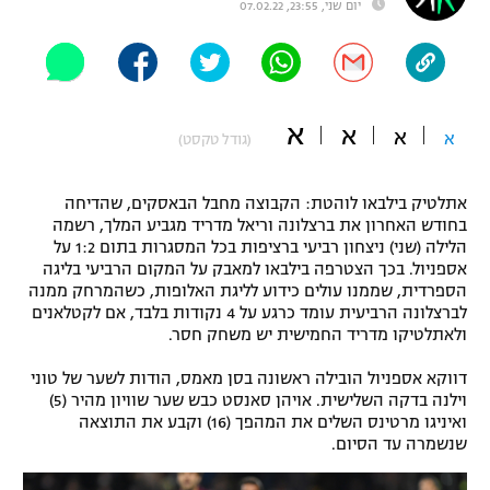
יום שני, 23:55, 07.02.22
"מחצית בשכונה" – פודקאסט
אופניים
ספורט מוטורי
משתתפים וזוכים בפרסים
א
א
א
א
(גודל טקסט)
כדורמים
תקנון משתתפים וזוכים בפרסים
טניס
פוטבול אמריקאי NFL
אתלטיק בילבאו לוהטת: הקבוצה מחבל הבאסקים, שהדיחה
תקנון עבור פעילות אלקטרה
בחודש האחרון את ברצלונה וריאל מדריד מגביע המלך, רשמה
הלילה (שני) ניצחון רביעי ברציפות בכל המסגרות בתום 1:2 על
גיימינג E-Sports
בייסבול MLB
אספניול. בכך הצטרפה בילבאו למאבק על המקום הרביעי בליגה
תקנון עבור פעילות ספורט 1 – "מרלן"
הספרדית, שממנו עולים כידוע לליגת האלופות, כשהמרחק ממנה
ספורט אתגרי ואקסטרים
לברצלונה הרביעית עומד כרגע על 4 נקודות בלבד, אם לקטלאנים
תנאי שימוש
ולאתלטיקו מדריד החמישית יש משחק חסר.
אומנויות לחימה
דווקא אספניול הובילה ראשונה בסן מאמס, הודות לשער של טוני
מדיניות פרטיות
וילנה בדקה השלישית. אויהן סאנסט כבש שער שוויון מהיר (5)
גיימינג E-Sports
ואיניגו מרטינס השלים את המהפך (16) וקבע את התוצאה
שנשמרה עד הסיום.
תקנון פעילות ספורט 1