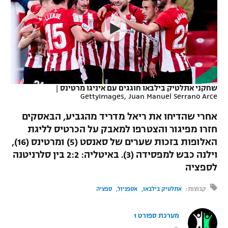
כדורסל נשים
נבחרת ישראל
יורוליג
ליגה ספרדית
טניס
VOD
מכבי תל אביב
מכבי חיפה
יורוקאפ
ליגה איטלקית
כדוריד
הפועל חולון
בית"ר ירושלים
רץ ברשת
ליגה צרפתית
כדורעף
הפועל ירושלים
מכבי תל אביב
שחקני אתלטיק בילבאו חוגגים עם איניגו מרטינס
|
GettyImages, Juan Manuel Serrano Arce
ליגה הולנדית
שחייה
תוצאות
דני אבדיה
הפועל תל אביב
אחרי שהדיחו את ריאל מדריד מהגביע, הבאסקים
ליגה טורקית
ג'ודו
חזרו מפיגור והצטרפו למאבק על הכרטיס לליגת
הפועל חיפה
לוח שידורים
האלופות בזכות שערים של סאנסט (5) ומרטינס (16),
ליגה סינית
אגרוף
וילנה כבש למפסידה (3). באיטליה: 2:2 בין סלרניטנה
הפועל באר שבע
לספציה
ליגה ברזילאית
ברחבה
ספורט אולימפי
מכבי נתניה
קבוצות:
אתלטיק בילבאו
אספניול
ספציה
ליגות נוספות
UFC
"מעל הליגה" – פודקאסט
בני יהודה
מערכת ספורט 1
היאבקות WWE