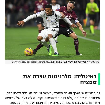
רשיון להקרנה פומבית לבית עסק
הצטרפות לחבילת הערוצים
לוח דרושים – ג'ובנט
תגיות
המגזין
סלרניטנה לא מצליחה לנצח. ריברי נאבק באמיאן
|
אימג'בנק GettyImages, Francesco Pecoraro
באיטליה: סלרניטנה עצרה את
ספציה
גם בסרייה א' נערך הערב משחק, כאשר נועלת הטבלה סלרניטנה
אירחה את ספציה (ללא סוף פודגוראנו) וקטעה לה רצף של שלושה
ניצחונות, אבל גם שמטה פעמיים יתרון ויצאה עם נקודה בטעם