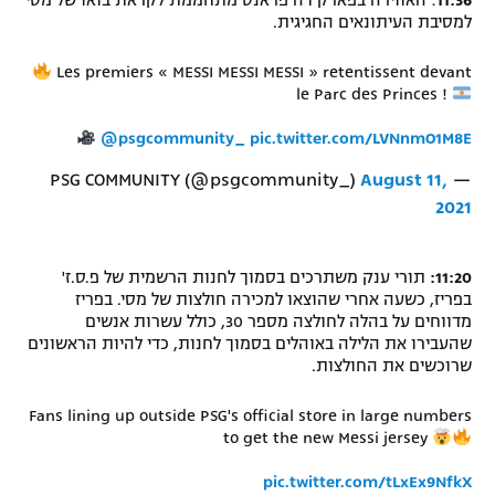
11:36
: האווירה בפארק דה פראנס מתחממת לקראת בואו של מסי
למסיבת העיתונאים החגיגית.
Les premiers « MESSI MESSI MESSI » retentissent devant
le Parc des Princes !
@psgcommunity_
pic.twitter.com/LVNnmO1M8E
August 11,
— PSG COMMUNITY (@psgcommunity_)
2021
11:20:
תורי ענק משתרכים בסמוך לחנות הרשמית של פ.ס.ז'
בפריז, כשעה אחרי שהוצאו למכירה חולצות של מסי. בפריז
מדווחים על בהלה לחולצה מספר 30, כולל עשרות אנשים
שהעבירו את הלילה באוהלים בסמוך לחנות, כדי להיות הראשונים
שרוכשים את החולצות.
Fans lining up outside PSG's official store in large numbers
to get the new Messi jersey
pic.twitter.com/tLxEx9NfkX