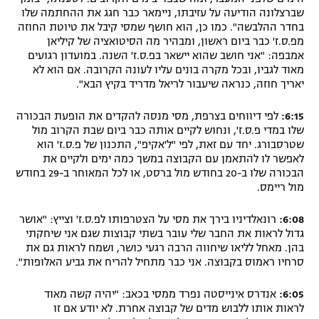
שברצלונה הודיעה על עזיבתו, ניימאר כבר חגג את ההחתמה שלו
בחדר ההלבשה". כמו כן, הוא חושף שמסי קיבל את טיוטת החוזה
מפ.ס.ז' כבר ביום ראשון, ומבהיר מה הסיטואציה של קיליאן
אמבפה: "אני חושב שהוא יישאר בפ.ס.ז' השנה. במועדון רגועים
מאוד לגביו, ובכל מקרה בונים עליו לעונה הקרובה. אם הוא לא
יאריך חוזה, כנראה שיעבור לריאל מדריד בקיץ הבא".
6:15:
לפי דיווחים בצרפת, מסי מנסה להקדים את הופעת הבכורה
שלו במדי פ.ס.ז', ונחוש לקיים אותה כבר ביום שבת הקרוב מול
שטרסבורג. יחד עם זאת, לפי "ל'אקיפ", התכנון של פ.ס.ז' הוא
לאפשר לו להתאמן עם הקבוצה במשך כמה ימים ולקיים את
הבכורה שלו ב-20 בחודש מול ברסט, או לכל המאוחר ב-29 בחודש
מול ריימס.
6:08:
רונאלדיניו בירך את מסי על הצטרפותו לפ.ס.ז' וצייץ: "אושר
גדול לראות את החבר שלי עובר בשתי קבוצות שגם אני שיחקתי
בהן. מאחל לליאו שיחווה הרבה רגעי כושר, ושמח לראות גם את
סרחיו ראמוס בקבוצה. אני כבר מתחיל להריח את גביע האלופות".
6:05:
אנדרס אינייסטה נפרד ממסי בכאב: "יהיה קשה מאוד
לראות אותו ללבוש מדים של קבוצה אחרת. לא יודע אם זו