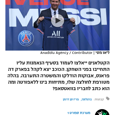
כדורסל נשים
נבחרת ישראל
יורוליג
ליגה ספרדית
טניס
VOD
מכבי תל אביב
מכבי חיפה
יורוקאפ
ליגה איטלקית
כדוריד
הפועל חולון
בית"ר ירושלים
רץ ברשת
ליגה צרפתית
כדורעף
הפועל ירושלים
מכבי תל אביב
ליגה הולנדית
שחייה
תוצאות
ליאו מסי
|
Anadolu Agency / Contributor
דני אבדיה
הפועל תל אביב
ליגה טורקית
הקטלאנים ייאלצו לעמוד בסעיף הנאמנות עליו
ג'ודו
הפועל חיפה
התחייבו בפני השחקן. הכוכב יצא לקהל בפארק דה
לוח שידורים
ליגה סינית
פראנס, אבוקות הודלקו והמשטרה התערבה. בהלה
אגרוף
הפועל באר שבע
מטורפת לחולצה שלו, מתיחות בינו ללאפורטה ומה
ליגה ברזילאית
ברחבה
הוא כתב לחבריו בוואטסאפ?
ספורט אולימפי
מכבי נתניה
ליגות נוספות
קבוצות:
ברצלונה
פריז סן ז'רמן
UFC
"מעל הליגה" – פודקאסט
בני יהודה
מערכת ספורט 1
היאבקות WWE