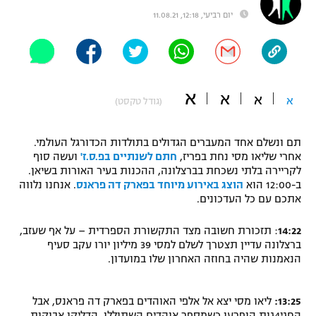
יום רביעי, 12:18, 11.08.21
"מחצית בשכונה" – פודקאסט
אופניים
ספורט מוטורי
משתתפים וזוכים בפרסים
א
א
כדורמים
א
א
(גודל טקסט)
תקנון משתתפים וזוכים בפרסים
טניס
פוטבול אמריקאי NFL
תקנון עבור פעילות אלקטרה
תם ונשלם אחד המעברים הגדולים בתולדות הכדורגל העולמי.
אחרי שליאו מסי נחת בפריז,
חתם לשנתיים בפ.ס.ז'
ועשה סוף
גיימינג E-Sports
בייסבול MLB
לקריירה בלתי נשכחת בברצלונה, ההכנות בעיר האורות בשיאן.
תקנון עבור פעילות ספורט 1 – "מרלן"
ב-12:00 הוא
הוצג באירוע מיוחד בפארק דה פראנס
. אנחנו נלווה
ספורט אתגרי ואקסטרים
אתכם עם כל העדכונים.
תנאי שימוש
14:22
: תזכורת חשובה מצד התקשורת הספרדית – על אף שעזב,
אומנויות לחימה
ברצלונה עדיין תצטרך לשלם למסי 39 מיליון יורו עקב סעיף
מדיניות פרטיות
הנאמנות שהיה בחוזה האחרון שלו במועדון.
גיימינג E-Sports
תקנון פעילות ספורט 1
13:25:
ליאו מסי יצא אל אלפי האוהדים בפארק דה פראנס, אבל
החגי4גות הופרעו כשמספר אוהדים השתוללו, הדליקו אבוקות