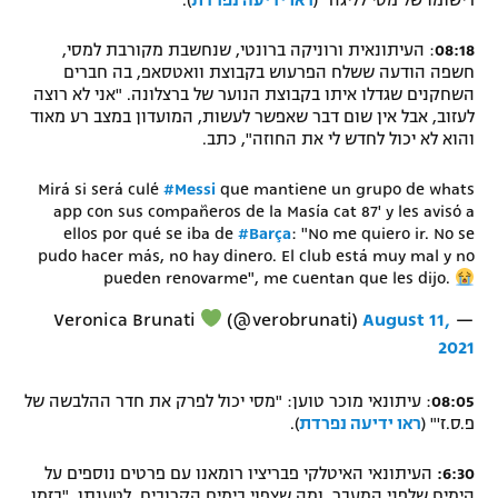
רישומו של מסי לליגה" (
ראו ידיעה נפרדת
).
08:18
: העיתונאית ורוניקה ברונטי, שנחשבת מקורבת למסי,
חשפה הודעה ששלח הפרעוש בקבוצת וואטסאפ, בה חברים
השחקנים שגדלו איתו בקבוצת הנוער של ברצלונה. "אני לא רוצה
לעזוב, אבל אין שום דבר שאפשר לעשות, המועדון במצב רע מאוד
והוא לא יכול לחדש לי את החוזה", כתב.
Mirá si será culé
#Messi
que mantiene un grupo de whats
app con sus compañeros de la Masía cat 87' y les avisó a
ellos por qué se iba de
#Barça
: "No me quiero ir. No se
pudo hacer más, no hay dinero. El club está muy mal y no
pueden renovarme", me cuentan que les dijo.
(@verobrunati)
August 11,
— Veronica Brunati
2021
08:05
: עיתונאי מוכר טוען: "מסי יכול לפרק את חדר ההלבשה של
פ.ס.ז'" (
ראו ידיעה נפרדת
).
6:30:
העיתונאי האיטלקי פבריציו רומאנו עם פרטים נוספים על
הימים שלפני המעבר, ומה שצפוי בימים הקרובים. לטענתו, "בזמן