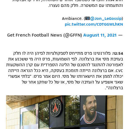
והתעמתו עם המשטרה. חלק מהם נעצרו.
רשיון להקרנה פומבית לבית עסק
Ambiance. (
@Jon_LeGossip
)
הצטרפות לחבילת הערוצים
pic.twitter.com/CDTGGWLhKN
לוח דרושים – ג'ובנט
August 11, 2021
— Get French Football News (@GFFN)
תגיות
12:54:
פלורנטינו פרס מתייחס לספקולציות לפיהן היה לו חלק
בעזיבת מסי את ברצלונה. לפי השמועות, פרס היה מי ששכנע את
המגזין
לאפורטה להתנגד להסכם של הליגה הספרדית עם קרן ההשקעות
CVC. אם ברצלונה הייתה תומכת בעסקה, היא ככל הנראה הייתה
יכולה לממן את הישארותו של מסי. היום אמר פרס: "בלתי אפשרי
שאני אשפיע על העזיבה של מסי, או של כל שחקן אחר של
ברצלונה".