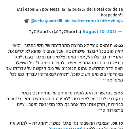
¡Así esperan por Messi en la puerta del hotel donde se
hospedará!
@SebaQuadrelli
.
pic.twitter.com/DTHMMvB9QG
August 10, 2021
— TyC Sports (@TyCSports)
9:22:
תומאס טוכל לא מרוצה מהחתימה של מסי בפ.ס.ז'. "ליאו
יהיה טוב בכל קבוצה שישחק בה, אבל עצוב לי שהוא לא יסיים את
הקריירה בברצלונה", אמר מאמן צ'לסי כיום ופ.ס.ז' בעבר. "מסי
וברצלונה הם כמו אחד. אי אפשר להפריד ביניהם". על השאלה
האם חדר ההלבשה עמוס הכוכבים של פ.ס.ז' יקשה על עבודתו של
מאוריסיו פוצ'טינו השיב טוכל: "תהיה למאוריסיו עבודה כמו לכל
מאמן אחר".
9:15:
בתקשורת הקטלאנית מדווחים על מתיחות בין מסי
ומקורביו לבין ז'ואן לאפורטה. "לאפורטה השתמש במסי כדי לזכות
בבחירות, וזרק אותו מיד אחר כך. מסי מבין זאת היטב", ציינו
ב"קאדנה סר".
09:10
: המאבק המשפטי נגד פ.ס.ז' נמשך: "המטרה – למנוע את