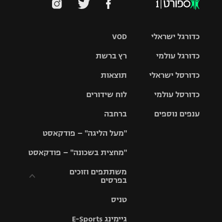
כדורגל ישראלי
VOD
כדורגל עולמי
רץ ברשת
ליגת העל
כדורסל ישראלי
תוצאות
ליגת
ליגה לאומית
האלופות
כדורסל עולמי
לוח שידורים
ליגת ווינר
סל
גביע הטוטו
ענפים נוספים
ברחבה
ליגה
NBA
אירופית
"מעל הליגה" – פודקאסט
ליגה לאומית
ליגיונרים
טניס
יורוליג
ליגה אנגלית
"מחצית בשכונה" – פודקאסט
כדורסל נשים
גביע המדינה
כדוריד
יורוקאפ
ליגה גרמנית
משתתפים וזוכים
בפרסים
מכבי תל
נבחרת
כדורעף
אביב
ישראל
ליגה
טניס
ספרדית
תקנון משתתפים
שחייה
הפועל חולון
מכבי חיפה
וזוכים בפרסים
גיימינג E-Sports