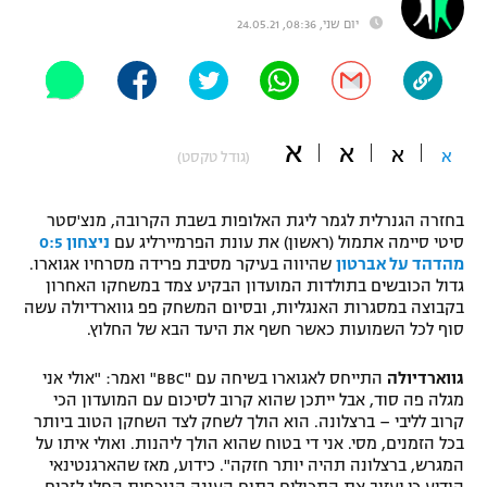
יום שני, 08:36, 24.05.21
"מחצית בשכונה" – פודקאסט
אופניים
ספורט מוטורי
משתתפים וזוכים בפרסים
א
כדורמים
א
א
א
(גודל טקסט)
תקנון משתתפים וזוכים בפרסים
טניס
פוטבול אמריקאי NFL
תקנון עבור פעילות אלקטרה
בחזרה הגנרלית לגמר ליגת האלופות בשבת הקרובה, מנצ'סטר
סיטי סיימה אתמול (ראשון) את עונת הפרמיירליג עם
ניצחון 0:5
גיימינג E-Sports
בייסבול MLB
מהדהד על אברטון
שהיווה בעיקר מסיבת פרידה מסרחיו אגוארו.
תקנון עבור פעילות ספורט 1 – "מרלן"
גדול הכובשים בתולדות המועדון הבקיע צמד במשחקו האחרון
ספורט אתגרי ואקסטרים
בקבוצה במסגרות האנגליות, ובסיום המשחק פפ גווארדיולה עשה
תנאי שימוש
סוף לכל השמועות כאשר חשף את היעד הבא של החלוץ.
אומנויות לחימה
גווארדיולה
התייחס לאגוארו בשיחה עם "BBC" ואמר: "אולי אני
מדיניות פרטיות
מגלה פה סוד, אבל ייתכן שהוא קרוב לסיכום עם המועדון הכי
גיימינג E-Sports
קרוב לליבי – ברצלונה. הוא הולך לשחק לצד השחקן הטוב ביותר
בכל הזמנים, מסי. אני די בטוח שהוא הולך ליהנות. ואולי איתו על
תקנון פעילות ספורט 1
המגרש, ברצלונה תהיה יותר חזקה". כידוע, מאז שהארגנטינאי