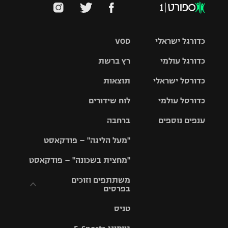
כדורגל ישראלי
VOD
כדורגל עולמי
רץ ברשת
ליגת העל
כדורסל ישראלי
תוצאות
ליגת
ליגה לאומית
האלופות
כדורסל עולמי
לוח שידורים
ליגת ווינר
סל
גביע הטוטו
ענפים נוספים
ברחבה
ליגה
NBA
אירופית
"מעל הליגה" – פודקאסט
ליגה לאומית
ליגיונרים
טניס
יורוליג
ליגה אנגלית
"מחצית בשכונה" – פודקאסט
כדורסל נשים
גביע המדינה
כדוריד
יורוקאפ
ליגה גרמנית
משתתפים וזוכים
בפרסים
מכבי תל
נבחרת
כדורעף
אביב
ישראל
ליגה
טניס
ספרדית
תקנון משתתפים
שחייה
הפועל חולון
מכבי חיפה
וזוכים בפרסים