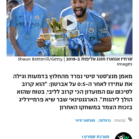
כדורסל נשים
נבחרת ישראל
יורוליג
ליגה ספרדית
טניס
VOD
מכבי תל אביב
מכבי חיפה
יורוקאפ
ליגה איטלקית
כדוריד
הפועל חולון
בית"ר ירושלים
רץ ברשת
ליגה צרפתית
כדורעף
הפועל ירושלים
מכבי תל אביב
ליגה הולנדית
סרחיו אגוארו חוגג אליפות ב-2019
|
Shaun Botterill/Getty
שחייה
תוצאות
Images
דני אבדיה
הפועל תל אביב
ליגה טורקית
מאמן מנצ'סטר סיטי נפרד מהחלוץ בדמעות וגילה
ג'ודו
הפועל חיפה
את עתידו לאחר ה-0:5 על אברטון: "הוא קרוב
לוח שידורים
ליגה סינית
לסיכום עם המועדון הכי קרוב לליבי. בטוח שהוא
אגרוף
הפועל באר שבע
הולך ליהנות". הארגנטינאי שבר שיא פרמיירליג
ליגה ברזילאית
ברחבה
בזכות הצמד במשחקו האחרון
ספורט אולימפי
מכבי נתניה
ליגות נוספות
קבוצות:
ברצלונה
מנצ'סטר סיטי
UFC
"מעל הליגה" – פודקאסט
בני יהודה
היאבקות WWE
מערכת ספורט 1