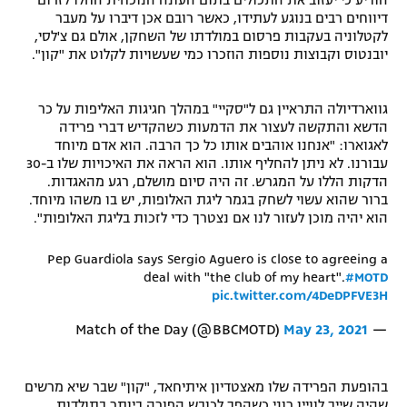
הודיע כי יעזוב את התכולים בתום העונה הנוכחית החלו לזרום
דיווחים רבים בנוגע לעתידו, כאשר רובם אכן דיברו על מעבר
רשיון להקרנה פומבית לבית עסק
לקטלוניה בעקבות פרסום במולדתו של השחקן, אולם גם צ'לסי,
יובנטוס וקבוצות נוספות הוזכרו כמי שעשויות לקלוט את "קון".
הצטרפות לחבילת הערוצים
גווארדיולה התראיין גם ל"סקיי" במהלך חגיגות האליפות על כר
לוח דרושים – ג'ובנט
הדשא והתקשה לעצור את הדמעות כשהקדיש דברי פרידה
לאגוארו: "אנחנו אוהבים אותו כל כך הרבה. הוא אדם מיוחד
תגיות
עבורנו. לא ניתן להחליף אותו. הוא הראה את האיכויות שלו ב-30
הדקות הללו על המגרש. זה היה סיום מושלם, רגע מהאגדות.
המגזין
ברור שהוא עשוי לשחק בגמר ליגת האלופות, יש בו משהו מיוחד.
הוא יהיה מוכן לעזור לנו אם נצטרך כדי לזכות בליגת האלופות".
Pep Guardiola says Sergio Aguero is close to agreeing a
deal with "the club of my heart".
#MOTD
pic.twitter.com/4DeDPFVE3H
May 23, 2021
— Match of the Day (@BBCMOTD)
בהופעת הפרידה שלו מאצטדיון איתיחאד, "קון" שבר שיא מרשים
שהיה שייך לוויין רוני כשהפך לכובש הפורה ביותר בתולדות