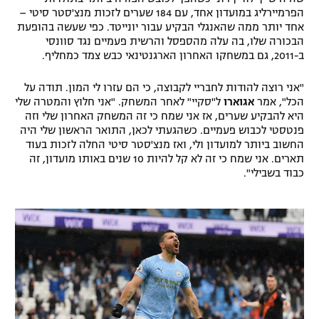
הפרמיירליג במועדון אחד, עם 184 שערים לזכות מנצ'סטר סיטי –
אחד יותר ממה שהאנגלי הבקיע עבור יונייטד. כפי שעשה בהופעת
הבכורה שלו, בה עלה מהספסל והרשית פעמיים נגד סוונסי
ב-2011, גם במשחקו האחרון הארגנטינאי כבש צמד כמחליף.
"אני רוצה להודות לחבריי לקבוצה, כי הם עזרו לי המון. תודה על
הכל", אמר
אגוארו
ל"סקיי" לאחר המשחק. "אני חלוץ והמטרה שלי
היא להבקיע שערים, אז אני שמח כי זה המשחק האחרון שלי וזה
פנטסטי לכבוש פעמיים. כשהגעתי לכאן, התואר הראשון שלי היה
החשוב ביותר למועדון ולי, ואז מנצ'סטר סיטי החלה לזכות בעוד
תארים. אני שמח כי זה לא קל להיות 10 שנים באותו מועדון, זה
כבוד בשבילי".