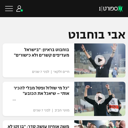
אבי בוחבוט
כדורגל ישראלי
בוחבוט בראיון: "בישראל
מעדיפים קשרים ולא כישורים"
ליגת העל
כדורגל עולמי
חיים זלקאי | לפני 7 שנים
ליגה לאומית
ליגת האלופות
"כל מי שזלזל ופסל מבלי להכיר
כדורסל ישראלי
אותי – שיאכל את הכובע"
גביע הטוטו
ליגה אירופית
ליגת ווינר סל
ליגיונרים
כדורסל עולמי
מוטי חביב | לפני 7 שנים
ליגה אנגלית
ליגה לאומית
גביע המדינה
NBA
משה אוחיון עושה סדר: "בן זקן לא
ליגה גרמנית
ענפים נוספים