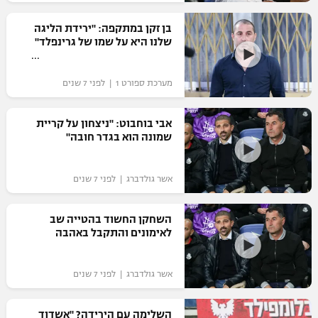
רשיון להקרנה פומבית לבית עסק
בן זקן במתקפה: "ירידת הליגה
שלנו היא על שמו של גרינפלד"
הצטרפות לחבילת הערוצים
מערכת ספורט 1 | לפני 7 שנים
לוח דרושים – ג'ובנט
תגיות
אבי בוחבוט: "ניצחון על קריית
שמונה הוא בגדר חובה"
המגזין
אשר גולדברג | לפני 7 שנים
השחקן החשוד בהטייה שב
לאימונים והתקבל באהבה
אשר גולדברג | לפני 7 שנים
השלימה עם הירידה? "אשדוד