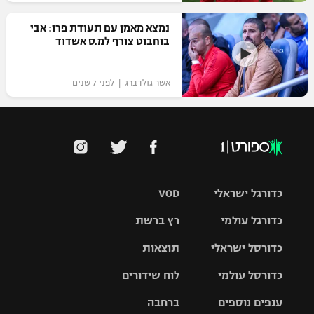
נמצא מאמן עם תעודת פרו: אבי
בוחבוט צורף למ.ס אשדוד
אשר גולדברג | לפני 7 שנים
כדורגל ישראלי
VOD
כדורגל עולמי
רץ ברשת
ליגת העל
כדורסל ישראלי
תוצאות
ליגת
ליגה לאומית
האלופות
כדורסל עולמי
לוח שידורים
ליגת ווינר
סל
גביע הטוטו
ענפים נוספים
ברחבה
ליגה
NBA