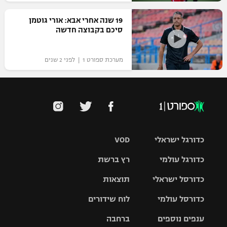
19 שנה אחרי אבא: אורי גוטמן
סיכם בקבוצה חדשה
מערכת ספורט 1 | לפני 2 שנים
כדורגל ישראלי
VOD
כדורגל עולמי
רץ ברשת
ליגת העל
כדורסל ישראלי
תוצאות
ליגת
ליגה לאומית
האלופות
כדורסל עולמי
לוח שידורים
ליגת ווינר
סל
גביע הטוטו
ענפים נוספים
ברחבה
ליגה
NBA