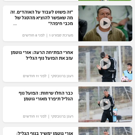
רשיון להקרנה פומבית לבית עסק
"זה פשוט לעבוד על האוהדים. זה
מה שאפשר להוציא מהסגל של
הצטרפות לחבילת הערוצים
מכבי חיפה?"
מערכת ספורט 1 | לפני 8 חודשים
לוח דרושים – ג'ובנט
תגיות
אחרי הפתיחה הרעה: אורי גוטמן
עזב את הפועל נוף הגליל
המגזין
רענן ברנובסקי | לפני 11 חודשים
כבר החלו שיחות: הפועל נוף
הגליל תיפרד מאורי גוטמן
רענן ברנובסקי | לפני 11 חודשים
אורי גוטמן ימשיך בנוף הגליל: