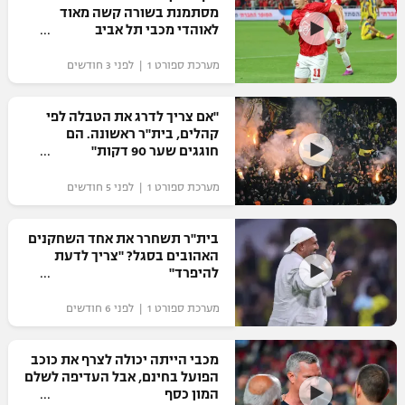
מסתמנת בשורה קשה מאוד
כדורסל נשים
נבחרת ישראל
לאוהדי מכבי תל אביב
יורוליג
ליגה ספרדית
טניס
VOD
מכבי תל אביב
מכבי חיפה
מערכת ספורט 1 | לפני 3 חודשים
יורוקאפ
ליגה איטלקית
כדוריד
הפועל חולון
בית"ר ירושלים
"אם צריך לדרג את הטבלה לפי
רץ ברשת
ליגה צרפתית
קהלים, בית"ר ראשונה. הם
כדורעף
הפועל ירושלים
חוגגים שער 90 דקות"
מכבי תל אביב
ליגה הולנדית
שחייה
תוצאות
מערכת ספורט 1 | לפני 5 חודשים
דני אבדיה
הפועל תל אביב
ליגה טורקית
ג'ודו
בית"ר תשחרר את אחד השחקנים
הפועל חיפה
לוח שידורים
האהובים בסגל? "צריך לדעת
ליגה סינית
אגרוף
להיפרד"
הפועל באר שבע
ליגה ברזילאית
ברחבה
מערכת ספורט 1 | לפני 6 חודשים
ספורט אולימפי
מכבי נתניה
ליגות נוספות
UFC
מכבי הייתה יכולה לצרף את כוכב
"מעל הליגה" – פודקאסט
בני יהודה
הפועל בחינם, אבל העדיפה לשלם
המון כסף
היאבקות WWE