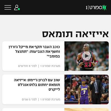
אייזיאה תומאס
כדורגל ישראלי
כוכב העבר תקף את מייקל ג'ורדן
וחשף את הצביעות: "תתנצל
בפומבי"
ליגת העל
כדורגל עולמי
מערכת ספורט 1 | לפני 9 חודשים
ליגה לאומית
ליגת האלופות
כדורסל ישראלי
שוב עם לברון ג'יימס: אייזיאה
גביע הטוטו
תומאס יחתום בלוס אנג'לס
ליגה אירופית
לייקרס
ליגת ווינר סל
ליגיונרים
כדורסל עולמי
ליגה אנגלית
מערכת ספורט 1 | לפני 5 שנים
ליגה לאומית
גביע המדינה
NBA
ליגה גרמנית
ענפים נוספים