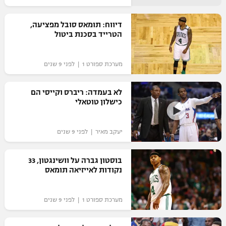
רשיון להקרנה פומבית לבית עסק
דיווח: תומאס סובל מפציעה,
הטרייד בסכנת ביטול
הצטרפות לחבילת הערוצים
לוח דרושים – ג'ובנט
מערכת ספורט 1 | לפני 9 שנים
תגיות
לא בעמדה: ריברס וקייסי הם
כישלון טוטאלי
המגזין
יעקב מאיר | לפני 9 שנים
בוסטון גברה על וושינגטון, 33
נקודות לאייזיאה תומאס
מערכת ספורט 1 | לפני 9 שנים