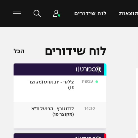
וצאות
לוח שידורים
כדורסל עולמי
ענפים נוספים
לוח שידורים
הכל
NBA
טניס
יורוליג
כדוריד
יורוקאפ
כדורעף
עכשיו
צ'לסי - יובנטוס (מקוצר
שחייה
15)
ג'ודו
אגרוף
14:30
לודוגורץ - הפועל ת"א
(מקוצר 10)
ספורט אולימפי
UFC
היאבקות WWE