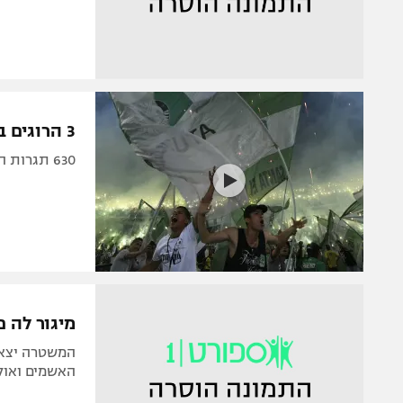
3 הרוגים במהלך חגיגות הזכיה בליברטאדורס
630 תגרות המוניות ברחבי קולומביה בעקבות ההישג של אתלטיקו נאסיונל
מיגור לה פ
המשטרה יצאה
האשמים ואולי