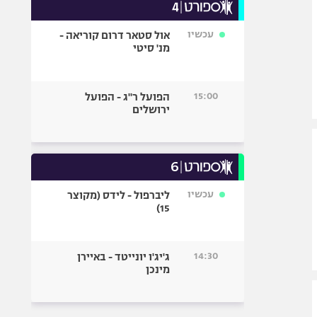
עכשיו
אול סטאר דרום קוריאה -
מנ' סיטי
15:00
הפועל ר"ג - הפועל
ירושלים
עכשיו
ליברפול - לידס (מקוצר
15)
14:30
ג'יג'ו יונייטד - באיירן
מינכן