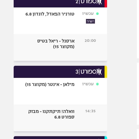
אופניים
עכשיו
טורניר הפאדל, לונדון 6.8
ספורט מוטורי
ישיר
כדורמים
פוטבול אמריקאי NFL
20:00
ארסנל - ריאל בטיס
בייסבול MLB
(מקוצר 15)
ספורט אתגרי
ואקסטרים
אומנויות לחימה
גיימינג E-Sports
עכשיו
מילאן - אינטר (מקוצר 15)
14:35
וואלה! תיקתקנו - מבזק
ספורט 6.8