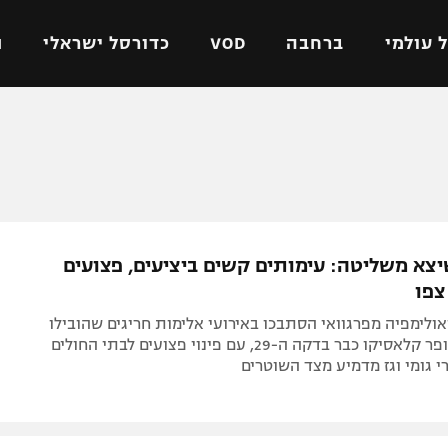
 עולמי
ברחבה
VOD
כדורסל ישראלי
ת
ל ישראלי
כדורגל עולמי
כדורסל ישראלי
על
ליגת האלופות
ליגת ווינר סל
אומית
ליגה אירופית
ליגה לאומית
וטו
ליגה אנגלית
כדורסל נשים
א משליטה: עימותים קשים ביציעים, פצועים
ים
ליגה גרמנית
מכבי תל אביב
 צפו
מדינה
ליגה ספרדית
הפועל חולון
ואולימפיה מפרגוואי הסתבכו באירועי אלימות חריגים שהובילו
ישראל
ליגה איטלקית
הפועל ירושלים
להפסקת הסופר קלאסיקו כבר בדקה ה-29, עם פינוי פצועים לבתי החולים
י גומי וגז מדמיע מצד השוטרים
יפה
ליגה צרפתית
דני אבדיה
רושלים
ליגה הולנדית
ל אביב
ליגה טורקית