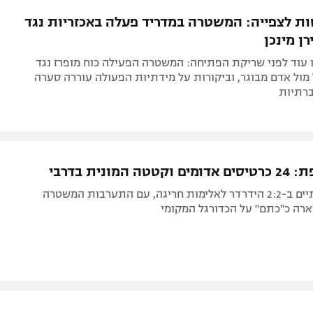
תל אביב
ליגה סינית
ת לצפייה: המשטרה במדריד פעלה באכזריות נגד
חיפה
ליגה ברזילאית
רן מינכן
באר שבע
ליגות נוספות
 עוד לפני שריקת הפתיחה: המשטרה הפעילה כוח מופרז נגד
תניה
 מול אדם מבוגר, וביקורות על מידתיות הפעולה עוררה סערה
רתיות
דה
 המונית בדרבי
משחק שהסתיים ב-2:2 הידרדר לאלימות חריגה, עם התערבות המשטרה
רה כ"כתם" על הכדורגל המקומי