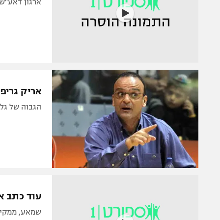
ארגון דאע"ש
אריק גריפי
הגבוה של גל
עוד כתב א
שמאע, ממקימ