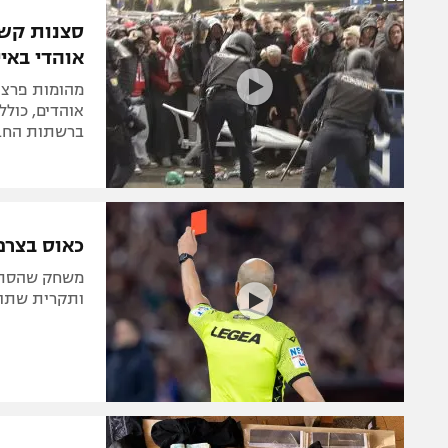
הפועל 
תקנון משתתפים וזוכים בפרסים
סצנות קשו
הפועל 
אוהדי באיי
תקנון עבור פעילות אלקטרה
הפועל 
תקנון עבור פעילות ספורט 1 – "מרלן"
מהומות פרצו
מכבי נ
אוהדים, כולל
טניס
ברשתות החב
בני יהו
גיימינג E-Sports
תנאי שימוש
כאוס בצרפת: 24 כרטיסים אדומים וקטטה
מדיניות פרטיות
תקנון פעילות ספורט 1
ותקרית שתוא
רשיון להקרנה פומבית לבית עסק
הצטרפות לחבילת הערוצים
לוח דרושים – ג'ובנט
תגיות
המגזין