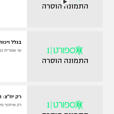
בגלל ויכו
שי שטרית נפ
רק יח"צ: 
רק שיתוף פע