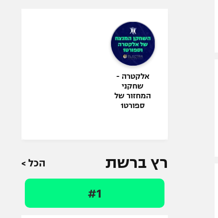
אלקטרה -
שחקני
המחזור של
ספורט1
רץ ברשת
הכל >
#1