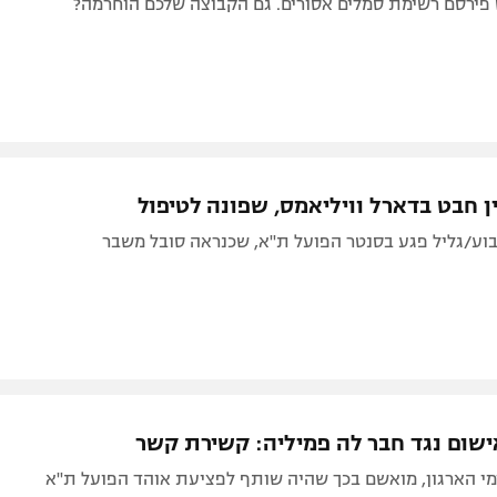
 פירסם רשימת סמלים אסורים. גם הקבוצה שלכם הוחרמה?
ן חבט בדארל וויליאמס, שפונה לטיפול
בוע/גליל פגע בסנטר הפועל ת"א, שכנראה סובל משבר
ישום נגד חבר לה פמיליה: קשירת קשר
י הארגון, מואשם בכך שהיה שותף לפציעת אוהד הפועל ת"א