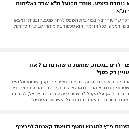
א נותרה ביציע: אוהד הפועל ת"א שדד באלימות
 ת"א
ר שחשוד יובא בפני בית משפט לאחר שנעצר ובביתו נמצאו
ים. המניע, ככל הנראה, הוא סכסוך בין אוהדי קבוצות כדורסל
צו ילדים במכות, שמעת מישהו מדבר? את
ניין רק כסף"
ודיום בהשתתפות אגדת מכבי חיפה יניב קטן, שוחחו על מצב
טרתית כנגד אוהדים במגרשי הכדורגל, ותהו מדוע המועדונים
ר בכדי להגן על הקהל. "זו שערורייה למשטרת ישראל, לקחו פה
 אותם במכות - האוהדים בכדורגל הישראלי מסכנים"
הצוות פרץ למגרש וחטף בעיטת קארטה לפרצוף