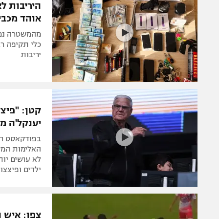
היריבות ל
אוהד מכבי
מהמשטרה נמס
כלי תקיפה רב
יריבות
קטן: "פיצ
יענקל'ה מע
בפודקאסט הפ
האלימות המש
לא עושים יות
ילדים ופיצצו
צפו: איש 