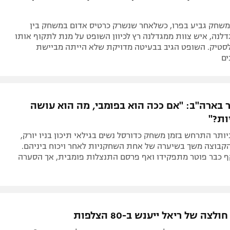
במשחק גביע בפרו, כשלאחר שנשרק כרטיס אדום במשחק בין
לנה, איש צוות ממגדלנה רץ לכיוון השופט על מנת לתקוף אותו
סטיק. השופט הגיב בבעיטה מדויקת שלא הייתה מביישת
ים
ר בארה"ב: "אם ככה הוא בפומבי, מה הוא עושה
ות?"
יותר התרחש בזמן משחק כדורסל נשים בגילאי תיכון בניו יורק,
קבוצה משך בשיערה של אחת השחקניות לאחר ויכוח ביניהם.
 כבר פוטר מתפקידו ואף פרסם התנצלות פומבית, אך הסערה
צה של ריאל ייענש ב-80 הצלפות