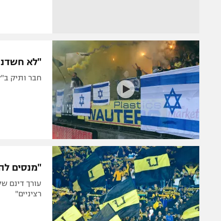
"לא חשדנו 
חבר ותיק ב"ל
"מנסים להפ
רציניים"