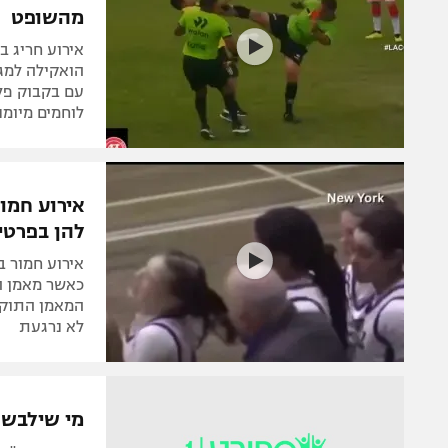
מהשופט
אירוע חריג 
הואקילה למגד
עם בקבוק פל
לוחמים מיומנ
אירוע חמו
להן בפרטי
אירוע חמור ב
כאשר מאמן ה
המאמן התוקף
לא נרגעת
מי שילבש חול