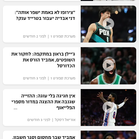
רשיון להקרנה פומבית לבית עסק
"צירופו לא באמת ישפר אותה":
דני אבדיה יעבור בטרייד ענק?
הצטרפות לחבילת הערוצים
מערכת ספורט 1 | לפני 2 חודשים
לוח דרושים – ג'ובנט
תגיות
ג'יילן בראון במתקפה: לחקור את
השופטים, אמביד הורס את
הכדורסל
המגזין
מערכת ספורט 1 | לפני 3 חודשים
אין חגיגה בלי עוגה: ההזייה
שגנבה את ההצגה במדור מספרי
הפלייאוף
אוריאל דסקל | לפני 3 חודשים
אמביד שבר מחסום וסגר חשבון,