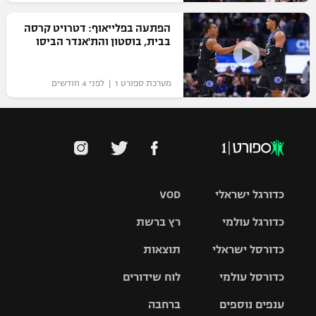
הפתעה בפלייאוף: דטרויט קרסה
בבית, בוסטון והת'אנדר הביסו
מערכת ספורט 1 | לפני 4 חודשים
כדורגל ישראלי
VOD
כדורגל עולמי
רץ ברשת
ליגת העל
כדורסל ישראלי
תוצאות
ליגת
ליגה לאומית
האלופות
כדורסל עולמי
לוח שידורים
ליגת ווינר
סל
גביע הטוטו
ענפים נוספים
ברחבה
ליגה
NBA