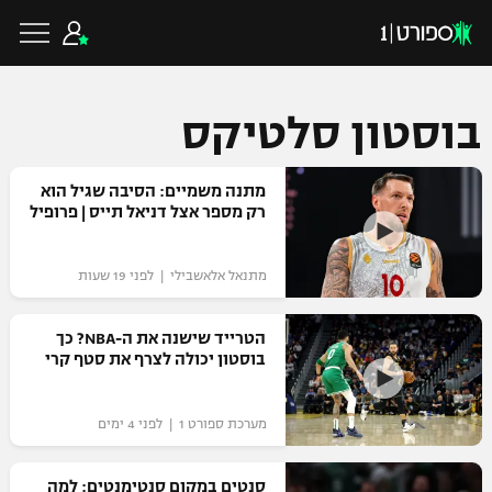
בוסטון סלטיקס
כדורגל ישראלי
מתנה משמיים: הסיבה שגיל הוא
רק מספר אצל דניאל תייס | פרופיל
ליגת העל
כדורגל עולמי
מתנאל אלאשבילי | לפני 19 שעות
ליגה לאומית
ליגת האלופות
הטרייד שישנה את ה-NBA? כך
כדורסל ישראלי
בוסטון יכולה לצרף את סטף קרי
גביע הטוטו
ליגה אירופית
ליגת ווינר סל
ליגיונרים
כדורסל עולמי
מערכת ספורט 1 | לפני 4 ימים
ליגה אנגלית
ליגה לאומית
גביע המדינה
NBA
סנטים במקום סנטימנטים: למה
ליגה גרמנית
ענפים נוספים