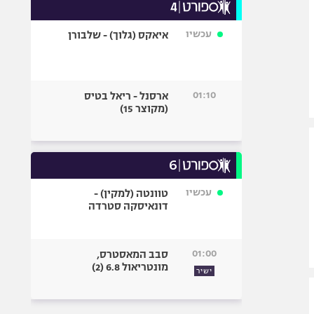
עכשיו
איאקס (גלוך) - שלבורן
01:10
ארסנל - ריאל בטיס
(מקוצר 15)
עכשיו
טוונטה (למקין) -
דונאיסקה סטרדה
01:00
סבב המאסטרס,
מונטריאול 6.8 (2)
ישיר