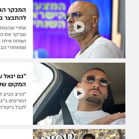
הפועל 
תקנון משתתפים וזוכים בפרסים
המבקר הגדו
הפועל 
להתבצר בע
תקנון עבור פעילות אלקטרה
הפועל 
תקנון עבור פעילות ספורט 1 – "מרלן"
אחרי שהצטלם 
מכבי נ
שביקר את הז
טניס
ושוחח איתו פנ
בני יהו
שמאחורי הבי
גיימינג E-Sports
תנאי שימוש
מדיניות פרטיות
המקום של
תקנון פעילות ספורט 1
"הריב הגיע ל
רשיון להקרנה פומבית לבית עסק
החריפים ב"גו
לקבל ביקורת
הצטרפות לחבילת הערוצים
לוח דרושים – ג'ובנט
תגיות
המגזין