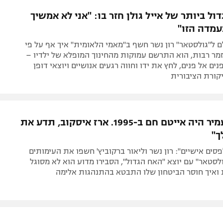
תל אביב
ליגה סינית
ל ביותר של אייל גולן חזר בו: "אני לא אמשיך
חיפה
ליגה ברזילאית
מדה הזו"
באר שבע
ליגות נוספות
ל"גולסטאר" רון נשר חשף ב"מאמי הלאומית" איך אף על פי
תניה
מר רבות, הוא התרשם עמוקות מהחינוך המופלא של ילדיו –
ים אל פנים, לחץ את ידו וחווה רגעים אנושיים ויוצאי דופן
דה
קורת הציבורית
"גם יגאל עמיר היה אייטם חם ב-1995. ארז איסקוב, תדע את
ך"
פסים אישיים": רון נשר וליאור ברקוביץ' חשפו את העימותים
לסטאר" עם יוצא "האח הגדול", הסבירו מדוע הוא לא מסוגל
 ואיך חוסר הביטחון שלו התבטא בהתנהגות אלימה