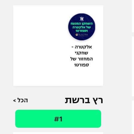
אלקטרה -
שחקני
המחזור של
ספורט1
רץ ברשת
הכל >
#1