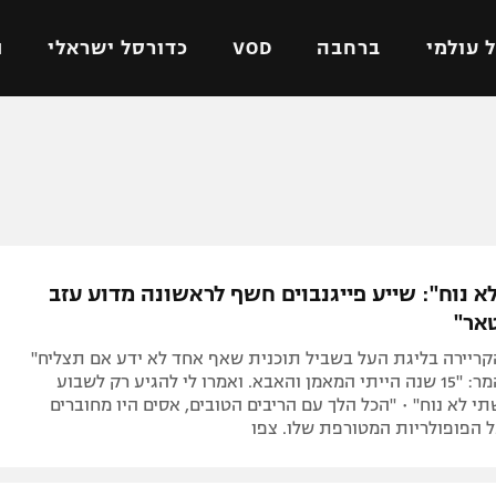
 עולמי
ברחבה
VOD
כדורסל ישראלי
ת
ל ישראלי
כדורגל עולמי
כדורסל ישראלי
על
ליגת האלופות
ליגת ווינר סל
אומית
ליגה אירופית
ליגה לאומית
וטו
ליגה אנגלית
כדורסל נשים
א נוח": שייע פייגנבוים חשף לראשונה מדוע עזב
ים
ליגה גרמנית
מכבי תל אביב
אר"
מדינה
ליגה ספרדית
הפועל חולון
קריירה בליגת העל בשביל תוכנית שאף אחד לא ידע אם תצליח"
ישראל
ליגה איטלקית
הפועל ירושלים
• על הסיום המר: "15 שנה הייתי המאמן והאבא. ואמרו לי להגיע רק לשבוע
י לא נוח" • "הכל הלך עם הריבים הטובים, אסים היו מחוברים
יפה
ליגה צרפתית
דני אבדיה
על הפופולריות המטורפת שלו. צפו
רושלים
ליגה הולנדית
ל אביב
ליגה טורקית