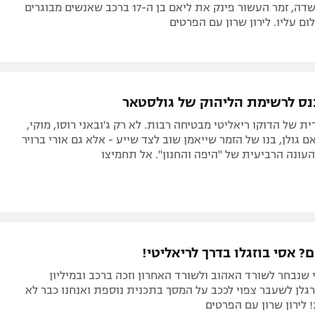
החורג אלירז שדה, זמר העשור פינק את ליאם בן ה-17 ברכב שאנשים מבוגרים
ום עליו. לירון שרון עם הפרטים
נס לרשימת הליהוק של גולסטאר
ת של הדוקו ריאליטי מבטיחה רבות. לא רק ג'ובאני רוסו, מוקי,
אם גולן, בנו של הזמר שייאמן שוב לצד שייע - אלא גם אורי ברויר
עונה הרביעית של "היפה והחנון". אל תחמיצו
 אסי בוזגלו בדרך לריאליטי!
 שנבחר לשורד האהוב ולשורד האחרון וזכה ברכב ובמיליון
גלן לשעבר צפוי לככב על המסך בתכנית נוספת ואנחנו כבר לא
! לירון שרון עם הפרטים