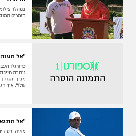
במהלך צילומי
הזמרים המובי
"אל תענה ל
כדורגלן העב
נותרה חייבת
מביך ומגוחך
שלו". איך הג
"אל תתגאי
מאיה ורטהיימ