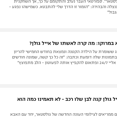
לסטאר". ספורטאי העבר נעלב והתקומם על כך, אך השחקנית
צלה והבהירה: "הומור זו הדרך שלי להתבטא. כשמישהו נפגע -
בול"
 במרוקו: מה קרה לאשתו של אייל גולן?
רג ששומרת על הילדה הקטנה ונמצאת בחודש החמישי להריון
בתמונות שלה דומעת וכתבה: "זה כל כך קשה, שמונה חודשים
וטון - הלב מתפוצץ"
ל גולן קנה לבן שלו רכב - לא תאמינו כמה הוא
ם ממריאים לצילומי העונה החדשה של גולסטאר, יחד עם האבא