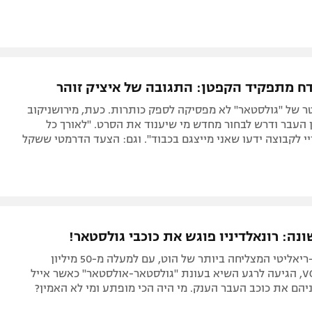
ח מתפקיד הקפטן: התגובה של איציק זוהר
ר של "גולסטאר" לא מפסיקה לספק כותרות. כעת, מירושניקוב
העבר ודרש לבחור מחדש מי שיענוד את הסרט. "לאורך כל
י לקבוצה ידעו שאני מייצגם בכבוד". וגם: הצעד הדרמטי ששקל
נה: רונאלדיניו פוגש את כוכבי גולסטאר!
סדרת הדוקו-ריאליטי המצליחה ביותר של הוט, עם למעלה מ-50 מיליון
הזמנות ב-VOD, הגיעה לרגע השיא בעונת "גולסטאר-אולסטאר" כאשר אייל
ניהם את כוכב העבר הענק. מי היה הכי מופתע ומי לא האמין?