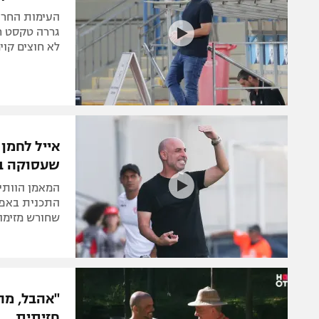
העימות החריג
גררה טקסט חר
לא חוצים קוי
אייל לחמן
שעסוקה ב
המאמן הוותיק
התכנית באפר
שחורש מזימו
"אהבל, מה
חזיתית