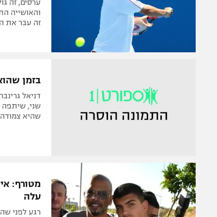
ערסים, זה גו
והאושייה התנ
זה עבר את הג
בזמן שהוא
דניאל גרינב
שני, שיתפה 
שהיא צמודה אליי 24/7 ופתאום להקפיץ אותה לפע
מטורף: איי
עלה
רגע לפני שה