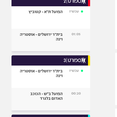
אופניים
עכשיו
הפועל ת"א - קטוביץ
ספורט מוטורי
כדורמים
פוטבול אמריקאי NFL
01:05
בית"ר ירושלים - אוסטריה
בייסבול MLB
וינה
ספורט אתגרי
ואקסטרים
אומנויות לחימה
גיימינג E-Sports
עכשיו
בית"ר ירושלים - אוסטריה
וינה
00:20
הפועל ב"ש - הכוכב
האדום בלגרד