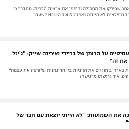
אחר שפירקו את החבילה והיממו את ארצות הברית, מתברר כי
רזילאית לא הייתה נאמנה לכוכב ה-NFL לשעבר
יסיים על הרומן של בריידי ואירינה שייק: "ג'יזל
את זה"
ת בארה"ב חוגגים את הזוגיות בין הדוגמנית ש"זרקה את עצמה"
רט. איך גרושתו מרגישה?
יכה את השמועות: "לא הייתי יוצאת עם חבר של
"