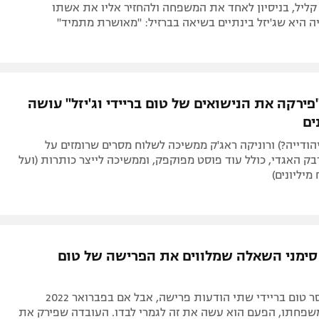
קליל, בניסיון לאחד את המשפחה ולהחזיר אליו את אשתו
 היא שג'יזל בינתיים בשיאה בברזיל: "מאושרת מתמיד"
ירקה את הנישואים של טום בריידי וג'יזל" עושה
ים
הודייה?) ורוניקה ראג'ק ממשיכה לשלוח מסרים שרומזים על
ק האגדי, כולל עוד פוסט מפוקפק, וממשיכה לייצר כותרות (ועל
מיליונים)
 סימני השאלה שמלווים את הפרישה של טום
בתוך שנה מסר טום בריידי שתי הודעות פרישה, אבל אם בפברואר 2022
שפחתו, הפעם הוא עשה את זה לגמרי לבדו. העובדה שפירק את