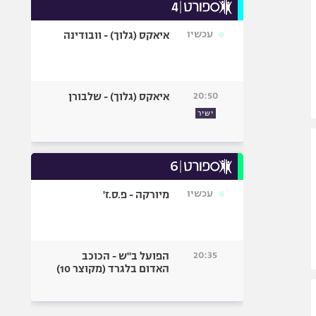
עכשיו
איאקס (גלוך) - וובודינה
20:50
איאקס (גלוך) - שלבורן
ישיר
עכשיו
מיורקה - פ.ס.ז'
20:35
הפועל ב"ש - הכוכב
האדום בלגרד (מקוצר 10)