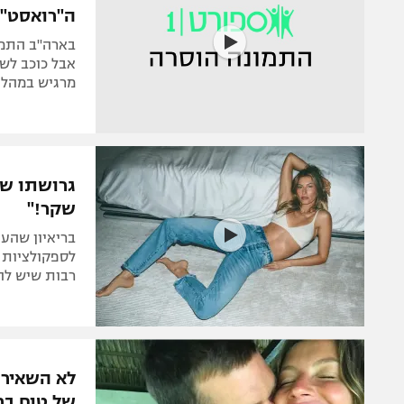
ה"רואסט", 
בארה"ב התמוג
אבל כוכב לשע
מרגיש במהלך
גרושתו של
שקר!"
בריאיון שהענ
לספקולציות ש
רבות שיש להן
לא השאירה
של טום בריי