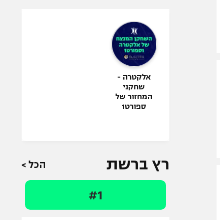
אלקטרה -
שחקני
המחזור של
ספורט1
רץ ברשת
הכל >
#1