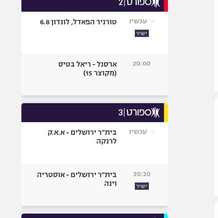
אופניים
עכשיו
טורניר הפאדל, לונדון 6.8
ספורט מוטורי
ישיר
כדורמים
פוטבול אמריקאי NFL
20:00
ארסנל - ריאל בטיס
בייסבול MLB
(מקוצר 15)
ספורט אתגרי
ואקסטרים
אומנויות לחימה
גיימינג E-Sports
עכשיו
בית"ר ירושלים - א.א.ק
לרנקה
20:20
בית"ר ירושלים - אוסטריה
וינה
ישיר