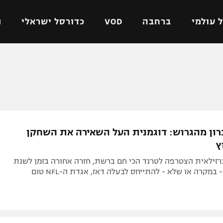
 עולמי
ברחבה
VOD
כדורסל ישראלי
ת
ל ישראלי
כדורגל עולמי
כדורסל ישראלי
על
ליגת האלופות
ליגת ווינר סל
אומית
ליגה אירופית
ליגה לאומית
וטו
ליגה אנגלית
כדורסל נשים
רון מהגרוש: דוגמנית העל השאירה את השחקן
ים
ליגה גרמנית
מכבי תל אביב
ץ
מדינה
ליגה ספרדית
הפועל חולון
רזילאית הצטרפה לטרנד הכי חם ברשת, חזרה אחורה בזמן לשנת
ישראל
ליגה איטלקית
הפועל ירושלים
2016 ושכחה - במקרה או שלא - להתייחס לבעלה דאז, אגדת ה-NFL טום
יפה
ליגה צרפתית
דני אבדיה
רושלים
ליגה הולנדית
ל אביב
ליגה טורקית