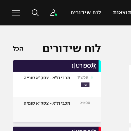
וצאות
לוח שידורים
כדורסל עולמי
ענפים נוספים
לוח שידורים
הכל
NBA
טניס
יורוליג
כדוריד
יורוקאפ
כדורעף
עכשיו
מכבי ת"א - צסק"א סופיה
שחייה
ישיר
ג'ודו
אגרוף
21:00
מכבי ת"א - צסק"א סופיה
ספורט אולימפי
UFC
היאבקות WWE