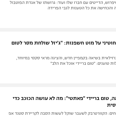
פרוש, הדייטים עם חברו שלו ועוד: גרושתו של אגדת הפוטבול
והכחישה את כל הטענות לגבי הפרידה
ל 42, בחוטיני על מוט חשפנות: "ג'יזל שולחת מסר לטום
זילאית בשיאה בקמפיין חדש, והציגה מראי סקסי במיוחד,
ות טוענים: "טום בריידי אוכל את הלב"
ה, טום בריידי "פאתטי": מה לא עושה הכוכב כדי
סית
חים: הקוורטרבק לשעבר שוקל לעשות הסבה לקריירת סטנד אפ