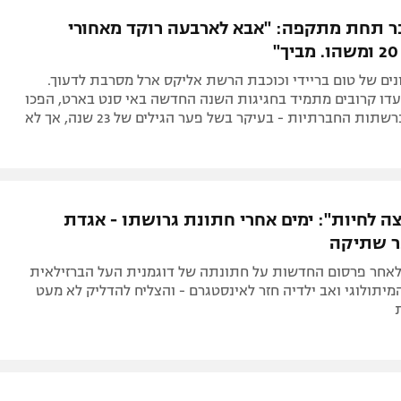
תל אביב
ליגה סינית
 תחת מתקפה: "אבא לארבעה רוקד מאחורי
חיפה
ליגה ברזילאית
באר שבע
ליגות נוספות
ים של טום בריידי וכוכבת הרשת אליקס ארל מסרבת לדעוך.
תניה
עדו קרובים מתמיד בחגיגות השנה החדשה באי סנט בארט, הפכו
למושא לעג ברשתות החברתיות - בעיקר בשל פער הגילים של 23 שנה, אך לא
דה
צה לחיות": ימים אחרי חתונת גרושתו - אגדת
ר שתיקה
 לאחר פרסום החדשות על חתונתה של דוגמנית העל הברזילאית
המיתולוגי ואב ילדיה חזר לאינסטגרם - והצליח להדליק לא מעט