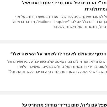
ר": הדברים של טום בריידי עוררו זעם אצל
יתולוגית
ל לשעבר שיתף בניוזלטר שלו הערות בנושא הורות. על אף
שהרוב ראו בכך הרהורים כלליים, לפי "National Enquirer", מדובר ברמיזה
 ג'יזל, דוגמנית העל ואשתו לשעבר
 הכסף שבעולם לא עזר לו לשמור על האישה שלו״
 שארפ לא חסך מילים בפודקאסט שלו, כשדיבר על גירושיהם של
 טום בריידי ודוגמנית העל ג'יזל שבנתיים המשיכה הלאה:
חושב 'יש לי את כל הכסף הזה, למה היא צריכה לעשות את זה?'"
פל עם ג'יזל, טום בריידי מודה: מתחרט על