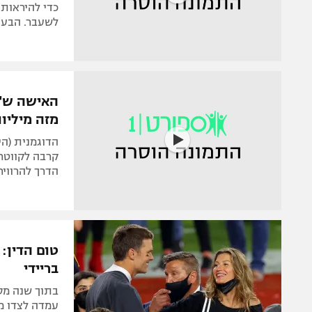
כדי להיראות 
לשעבר. הבעיה
האישה ש"פ
מזה מיליונ
הדוגמנית (הי
קרבה לקווטרב
הדרך להרוויח 
טום הדין:
בריידי
עמדה לצדו מ