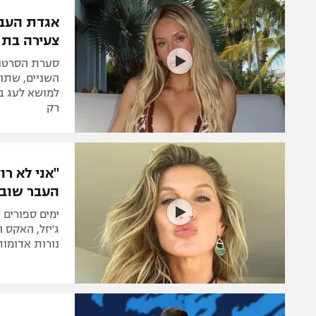
הפועל 
תקנון משתתפים וזוכים בפרסים
אגדת העבר
הפועל 
צעירה בת 20 ומשהו. מביך"
תקנון עבור פעילות אלקטרה
הפועל 
תקנון עבור פעילות ספורט 1 – "מרלן"
סערת הסרטונ
מכבי נ
השניים, שתו
טניס
בני יהו
רק
גיימינג E-Sports
תנאי שימוש
"אני לא רו
מדיניות פרטיות
העבר שוב
תקנון פעילות ספורט 1
ימים ספורים
רשיון להקרנה פומבית לבית עסק
ג'יזל, האקס 
נורות אדומות
הצטרפות לחבילת הערוצים
לוח דרושים – ג'ובנט
תגיות
המגזין