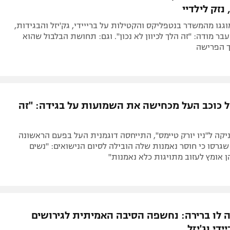
נזק לילדיי
גו מהמשדר בנטפליקס והקטילות על ברייידי, גק'יזל והבגידות,
בר מודה: "זה הלך לכיוון לא נכון". וגם: תחושת הבלבול שהוא
 הפרישה
 כוכב העל מכחישה את השמועות על בגידה: "זה
יקה ל"ניו יורק טיימס", התייחסה דוגמנית העל בפעם הראשונה
גרסו כי חוסר נאמנות שלה הובילה לסיום הנישואים: "נשים
 אומץ לעזוב מתויגות כלא נאמנות"
 לו ברירה: נחשפה הסיבה האמיתית לגירושים
די וג'יזל