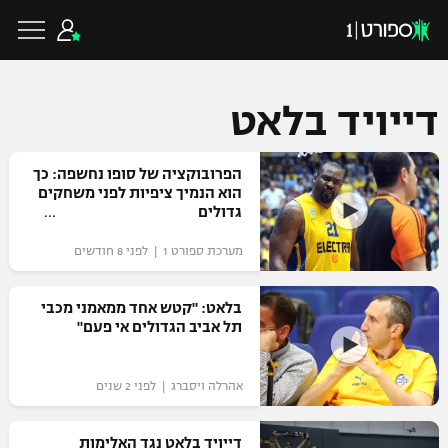
דייויד בלאט
כדורגל ישראלי
הפרובוקציה של סופו נחשפה: כך
הוא הנמיך ציפיות לפני משחקים
גדולים
ליגת העל
כדורגל עולמי
מערכת ספורט 1 | לפני 8 חודשים
ליגה לאומית
ליגת האלופות
בלאט: "קטש אחד ממאמני מכבי
כדורסל ישראלי
תל אביב הגדולים אי פעם"
גביע הטוטו
ליגה אירופית
ליגת ווינר סל
ליגיונרים
כדורסל עולמי
אהרלה ויסברג | לפני 2 שנים
ליגה אנגלית
ליגה לאומית
גביע המדינה
NBA
דייויד בלאט נגד האלימות
ליגה גרמנית
ענפים נוספים