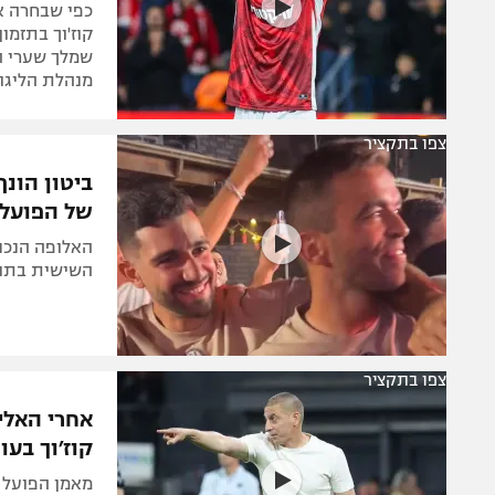
כפי שבחרה את
קוז'וך בתזמון
שמלך שערי ה
מנהלת הליגו
צפו בתקציר
ביטון הונף
של הפועל 
האלופה הנכנ
השישית בתולד
צפו בתקציר
אחרי האלי
קוז׳וך בעו
מאמן הפועל ב