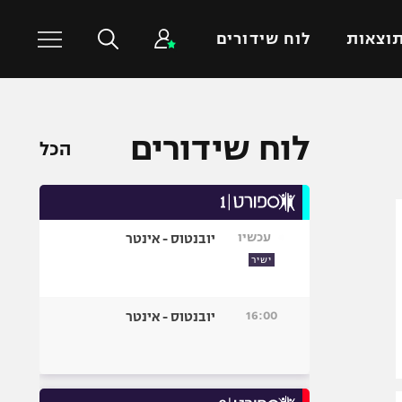
וצאות
לוח שידורים
כדורסל עולמי
ענפים נוספים
לוח שידורים
הכל
NBA
טניס
יורוליג
כדוריד
יורוקאפ
כדורעף
עכשיו
יובנטוס - אינטר
שחייה
ישיר
ג'ודו
אגרוף
16:00
יובנטוס - אינטר
ספורט אולימפי
UFC
היאבקות WWE