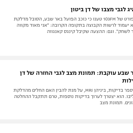
תל אביב
ליגה סינית
ג לגבי מצבו של דן ביטון
חיפה
ליגה ברזילאית
בתוכנית הספורט של 103FM טענו כי כוכב הפועל באר שבע, הסובל מדלקת
באר שבע
ליגות נוספות
א יעמוד לרשות הקבוצה בתקופה הקרובה: "אני מאוד מקווה
ר לשחק". וגם: ההצעה שקיבל קינגס קאנגווה
תניה
דה
 שבע עוקבת: תמונת מצב לגבי החזרה של דן
לות
הכוכב עבר מספר בדיקות, ביניהן MRI, על מנת להבין האם החלים מהדלקת
יבו. הוא יצטרך לערוך בדיקות נוספות, טרם תתקבל ההחלטה
ונים. תמונת מצב