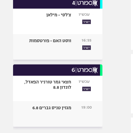
עכשיו
צ'לסי - מילאן
ישיר
16:55
ווסט האם - פורטסמות
ישיר
עכשיו
חצאי גמר טורניר הפאדל,
לונדון 8.8
ישיר
19:00
מגזין טניס גברים 6.8