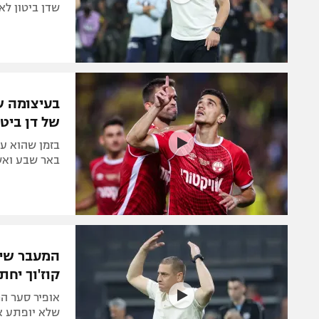
שדן ביטון לא
בעיצומה 
של דן ביטו
בזמן שהוא עד
באר שבע ואש
המעבר שיר
קוז'וך יחת
אופיר סער הח
שלא יופתע אם