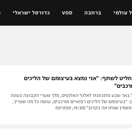
 עולמי
ברחבה
VOD
כדורסל ישראלי
ת
ל ישראלי
כדורגל עולמי
כדורסל ישראלי
על
ליגת האלופות
ליגת ווינר סל
אומית
ליגה אירופית
ליגה לאומית
וטו
ליגה אנגלית
כדורסל נשים
החליט לשתף: "אני נמצא בעיצומם של הליכים
ים
ליגה גרמנית
מכבי תל אביב
רכבים"
מדינה
ליגה ספרדית
הפועל חולון
 באר שבע מתכוננת לאלוף האלופים, מלך שערי הקבוצה בעונה
ישראל
ליגה איטלקית
הפועל ירושלים
 "בעיצומם של הליכים רפואיים מורכבים, עושה כל מה שצריך,
 שנתראה בקרוב" (19:30, ספורט1)
יפה
ליגה צרפתית
דני אבדיה
רושלים
ליגה הולנדית
ל אביב
ליגה טורקית