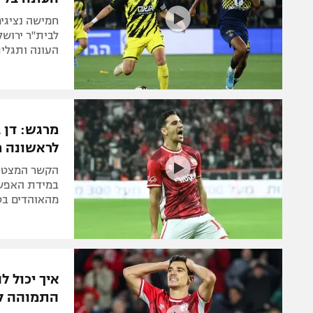
לבית"ר ירושל
העונה ותגלי
מרגש: דן ב
לראשונה מ
הקשר המצטיי
במידת האפשר
מהאוהדים בט
איך יכול 
התמוהה לגב