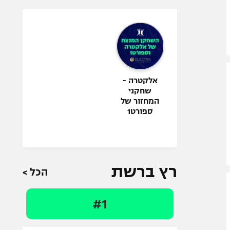
אלקטרה -
שחקני
המחזור של
ספורט1
רץ ברשת
הכל >
#1