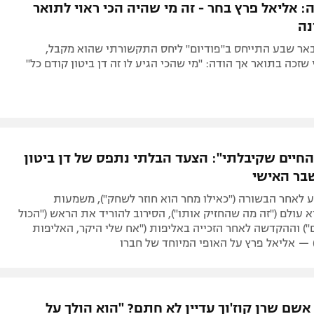
: אליאל פרץ בחר - זה מי שהיה הכי ראוי לתואר
נה
אר שבע התייחס ב"פודיום" ליחס התקשורתי שהוא מקבל,
שזכה בתואר אך הודה: "מי שהכי הגיע לו זה דן ביטון קודם כל"
החיים שקיבלתי": הצעד הבלתי נתפס של דן ביטון
בר האישי
 לאחר הבשורה ("כאילו מחר הוא חוזר לשחק"), משמעות
 עולם ("זה מה שהחזיק אותו"), הסירוב להוריד את הראש ("הכול
ם") וההקדשה לאחר הזכייה באליפות ("אח שלי היקר, האליפות
 — אליאל פרץ על האופי המיוחד של חברו
אשם שרן קוז'וך עדיין לא חתם? "הוא הולך על