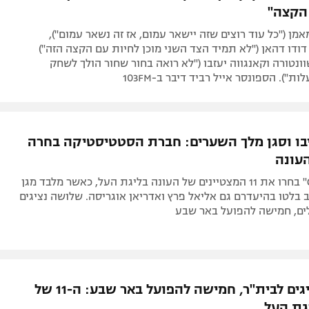
הקצה"
מן ("כל עוד רוצים שזה יישאר עמום, אז זה נשאר עמום"),
דו דהאן ("לא תמיד הצד השני מוכן לחיות עם הקצה הזה")
נטורה וקאנגווה יעזבו ("לא רואה בחור שחור הולך לשחק
ביבו וסגן מלך השערים: חברת הסטטיסטיקה בחרה
עונה
בחברת "CIES" בחרו את 11 המצטיינים של העונה בליגת העל, כאשר מלבד מגן
 בלטו בהיעדרם גם אליאל פרץ ואדריאן אוגריסה. שלושה נציגים
לים, חמישה להפועל באר שבע
רק שני נציגים לבית"ר, חמישה להפועל באר שבע: ה-11 של
גת העל