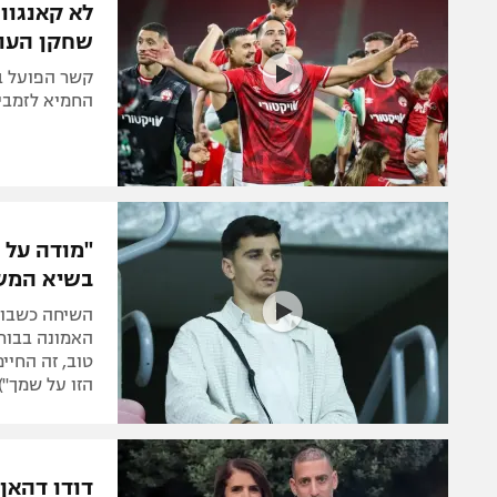
לא קאנגווה
שחקן העו
קשר הפועל ב
החמיא לזמבי 
"מודה על 
בשיא המש
השיחה כשבוע
האמונה בבורא
טוב, זה החיי
הזו על שמך")
דודו דהאן 