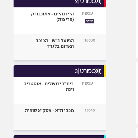
אופניים
עכשיו
היידנהיים - אוסנברוק
ספורט מוטורי
(פריצות)
ישיר
כדורמים
פוטבול אמריקאי NFL
16:00
הפועל ב"ש - הכוכב
בייסבול MLB
האדום בלגרד
ספורט אתגרי
ואקסטרים
אומנויות לחימה
גיימינג E-Sports
עכשיו
בית"ר ירושלים - אוסטריה
וינה
15:45
מכבי ת"א - צסק"א סופיה