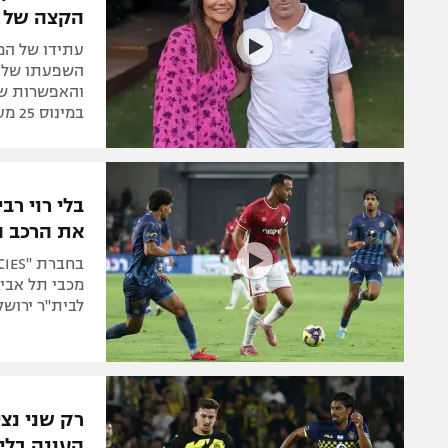
הקצה של 
עתידו של המא
השפעתו של דו
והאפשרות שוו
במינוס 25 מעלות"). הספונסר אייל רביד דיבר ב-103FM
בלי רוי ר
את הרכב ה
מכבי תל אביב
לבית"ר ירוש
העונה בלי