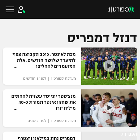
דנזל דמפריס
כדורגל ישראלי
מכה לאינטר: כוכב הקבוצה צפוי
להיעדר שלושה חודשים. אלה
המועמדים להחליפו
ליגת העל
כדורגל עולמי
מערכת ספורט 1 | לפני 8 חודשים
ליגה לאומית
ליגת האלופות
מנצ'סטר יונייטד עשויה להחתים
כדורסל ישראלי
את שחקן אינטר תמורת כ-40
גביע הטוטו
מיליון יורו
ליגה אירופית
ליגת ווינר סל
ליגיונרים
כדורסל עולמי
מערכת ספורט 1 | לפני 2 שנים
ליגה אנגלית
ליגה לאומית
גביע המדינה
העברות
NBA
דמפריס נחת במילאנו ויצטרף
ליגה גרמנית
ענפים נוספים