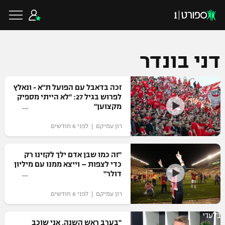
דני בונדר
כדורגל ישראלי
זכה בדאבל עם הפועל ת"א - ונאלץ
לפרוש בגיל 27: "לא הייתי מספיק
מקצוען"
ליגת העל
כדורגל עולמי
רון עמיקם | לפני 6 חודשים
ליגה לאומית
ליגת האלופות
"זה כמו שבן אדם ילך לקזינו רק
כדורסל ישראלי
כדי לצפות – וייצא ממנו עם מיליון
גביע הטוטו
דולר"
ליגה אירופית
ליגת ווינר סל
ליגיונרים
כדורסל עולמי
רון עמיקם | לפני 6 חודשים
ליגה אנגלית
ליגה לאומית
גביע המדינה
בלעדי
NBA
"בערב ראש השנה, אני שוכב
ליגה גרמנית
ענפים נוספים