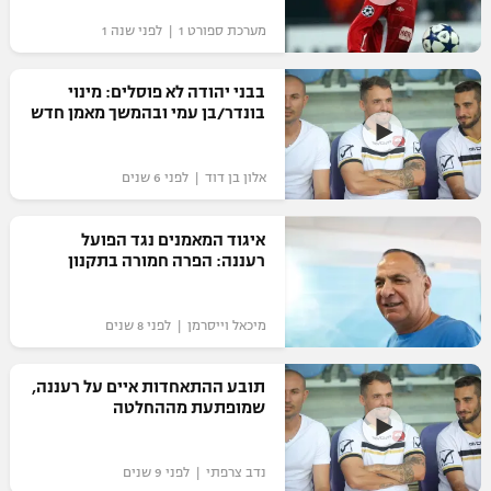
"מחצית בשכונה" – פודקאסט
מערכת ספורט 1 | לפני שנה 1
אופניים
בבני יהודה לא פוסלים: מינוי
ספורט מוטורי
משתתפים וזוכים בפרסים
בונדר/בן עמי ובהמשך מאמן חדש
כדורמים
תקנון משתתפים וזוכים בפרסים
טניס
אלון בן דוד | לפני 6 שנים
פוטבול אמריקאי NFL
תקנון עבור פעילות אלקטרה
איגוד המאמנים נגד הפועל
גיימינג E-Sports
בייסבול MLB
רעננה: הפרה חמורה בתקנון
תקנון עבור פעילות ספורט 1 – "מרלן"
ספורט אתגרי ואקסטרים
תנאי שימוש
מיכאל וייסרמן | לפני 8 שנים
אומנויות לחימה
תובע ההתאחדות איים על רעננה,
מדיניות פרטיות
שמופתעת מההחלטה
גיימינג E-Sports
תקנון פעילות ספורט 1
נדב צרפתי | לפני 9 שנים