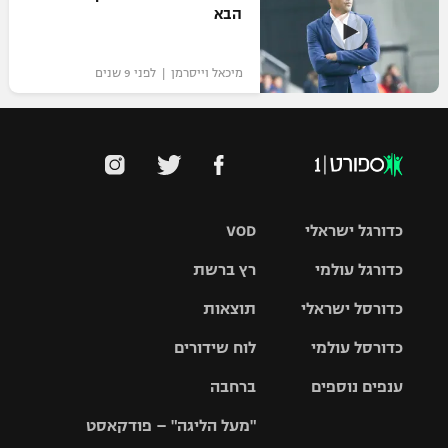
הבא
מיכאל וייסרמן | לפני 9 שנים
כדורגל ישראלי
VOD
כדורגל עולמי
רץ ברשת
ליגת העל
כדורסל ישראלי
תוצאות
ליגת
ליגה לאומית
האלופות
כדורסל עולמי
לוח שידורים
ליגת ווינר
סל
גביע הטוטו
ענפים נוספים
ברחבה
ליגה
NBA
אירופית
"מעל הליגה" – פודקאסט
ליגה לאומית
ליגיונרים
טניס