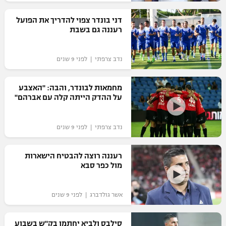
רשיון להקרנה פומבית לבית עסק
דני בונדר צפוי להדריך את הפועל
רעננה גם בשבת
הצטרפות לחבילת הערוצים
נדב צרפתי | לפני 9 שנים
לוח דרושים – ג'ובנט
תגיות
מחמאות לבונדר, והבה: "האצבע
על ההדק הייתה קלה עם אברהם"
המגזין
נדב צרפתי | לפני 9 שנים
רעננה רוצה להבטיח הישארות
מול כפר סבא
אשר גולדברג | לפני 9 שנים
סילבס ולביא יחתמו בק"ש בשבוע