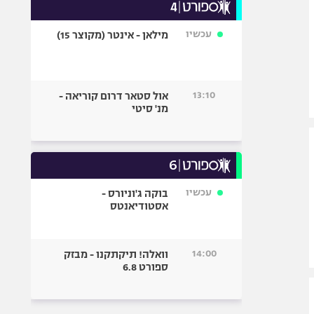
עכשיו
מילאן - אינטר (מקוצר 15)
13:10
אול סטאר דרום קוריאה -
מנ' סיטי
עכשיו
בוקה ג'וניורס -
אסטודיאנטס
14:00
וואלה! תיקתקנו - מבזק
ספורט 6.8