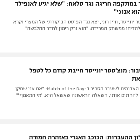
 במתקפה חריגה נגד סלאח: "שלא יגיע לאנפילד
וא אנוכי"
יונייטד, וויין רוני, יצא נגד הפוסט הביקורתי של המצרי וקרא
הדיחו ממשחק הפרידה: "הוא זרק רימון לחדר ההלבשה"
 סבור: מנצ'סטר יונייטד חייבת קודם כל לטפל
את
קפטן השדים האדומים לשעבר הסביר ב-Match of the Day: "אם אני שחקן
ה להחתים אותי, השאלה הראשונה שאשאל היא: 'מי המאמן?'"
ן ההעברות: הכוכב האגדי באזהרה חמורה