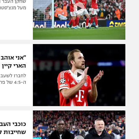
שחקן העבר הא
מעל מנצ'סטר 
"אני אוהב א
הארי קיין
לחברו לשעבר 
ה-4:5 של פריז סן ז'רמן: "אין מצב שהוא יכול לשבח אותם"
כוכבי העבר
שחייבות ל