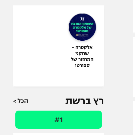
אלקטרה -
שחקני
המחזור של
ספורט1
רץ ברשת
הכל >
#1