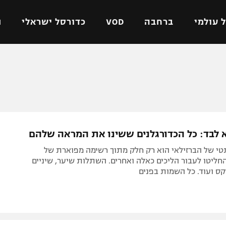
 עולמי
ברחבה
VOD
כדורסל ישראלי
ת
ל ישראלי
כדורגל עולמי
כדורסל ישראלי
על
ליגת האלופות
ליגת ווינר סל
אומית
ליגה אירופית
ליגה לאומית
וטו
ליגה אנגלית
כדורסל נשים
לא לבד: כל הכדורגלנים ששינו את המראה שלהם
ים
ליגה גרמנית
מכבי תל אביב
טי של הברזילאי הוא רק חלק מתוך רשימה מפוארת של
מדינה
ליגה ספרדית
הפועל חולון
חליטו לעבור הליכים כאלה ואחרים. השתלות שיער, שיניים
ס ועוד. כל השמות בפנים
ישראל
ליגה איטלקית
הפועל ירושלים
יפה
ליגה צרפתית
דני אבדיה
רושלים
ליגה הולנדית
ל אביב
ליגה טורקית