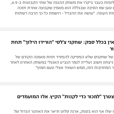
זוכי ליגת האלופות בעבר ביקרו את משחק ההגנה של שתי הקבוצות ב-4:5,
 טען שזו הסיבה שבגללה הוא מאמין שקבוצה אחרת תזכה
ות העונה: "עושה את ההבדל - רושמת כל כך הרבה רשתות
י אין בכלל ספק: שחקני צ'לסי "הורידו הילוך" תחת
ר
של שחקנים שלא הפסיקה להפסיד תחת מאמנה הקודם של
ניצחון חשוב ועלייה לגמר הגביע האנגלי במשחק האחרון לאחר
ר המחויבות הזה, ממש השאיר אצלי טעם חמוץ"
טרך "למכור כדי לקנות" הקיץ. אלו המועמדים
 שלו אף הוא בספק, ארנה סלוט תיאר את האתגר הגדול של