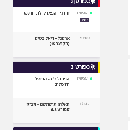
אופניים
עכשיו
טורניר הפאדל, לונדון 6.8
ספורט מוטורי
ישיר
כדורמים
פוטבול אמריקאי NFL
20:00
ארסנל - ריאל בטיס
בייסבול MLB
(מקוצר 15)
ספורט אתגרי
ואקסטרים
אומנויות לחימה
גיימינג E-Sports
עכשיו
הפועל ר"ג - הפועל
ירושלים
13:45
וואלה! תיקתקנו - מבזק
ספורט 6.8