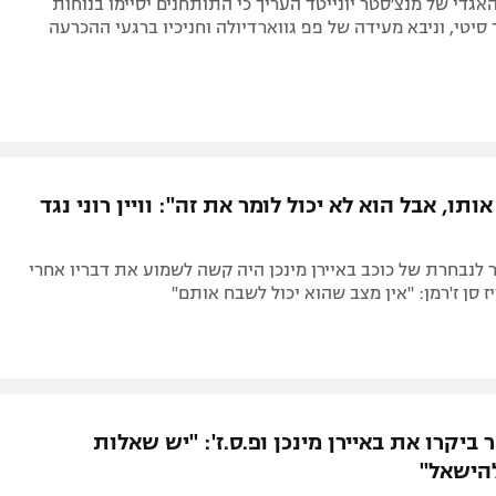
גדי של מנצ'סטר יונייטד העריך כי התותחנים יסיימו בנוחות
סיטי, וניבא מעידה של פפ גווארדיולה וחניכיו ברגעי ההכרעה
ותו, אבל הוא לא יכול לומר את זה": וויין רוני נגד
לנבחרת של כוכב באיירן מינכן היה קשה לשמוע את דבריו אחרי
 ביקרו את באיירן מינכן ופ.ס.ז': "יש שאלות
הישאל"