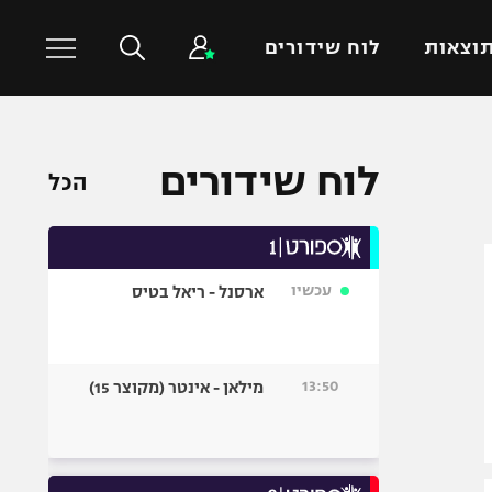
וצאות
לוח שידורים
כדורסל עולמי
ענפים נוספים
לוח שידורים
הכל
NBA
טניס
יורוליג
כדוריד
יורוקאפ
כדורעף
עכשיו
ארסנל - ריאל בטיס
שחייה
ג'ודו
אגרוף
13:50
מילאן - אינטר (מקוצר 15)
ספורט אולימפי
UFC
היאבקות WWE