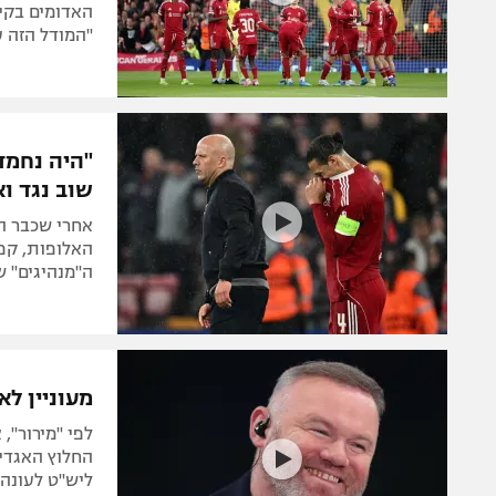
"המודל הזה ע
"היה נחמד 
שוב נגד וא
אחרי שכבר הת
האלופות, קפט
ה"מנהיגים" ש
מעוניין לא
לפי "מירור",
ליש"ט לעונה