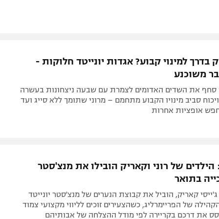
בדרך למינוי קבוע? אגדות יונייטד חלוקות -
ר משוכנע
 סחף את השדים האדומים לצמרת עם שבעה ניצחונות בעשרה
יכוח סביב מינויו הקבוע מתחמם – מרוני שתומך ללא סייג ועד
חפש אופציות אחרות
הילדים של רוני וקאריק הובילו את מנצ'סטר
כייה בתואר
 ג'ייסי קאריק, הוביל את קבוצת הנערים של מנצ'סטר יונייטד
הקהילה של הפריימרליג, כשהצעירים זוכים לליווי מקצועי צמוד
סס את דרכם בקריירה לפי מודל ההצלחה של אבותיהם