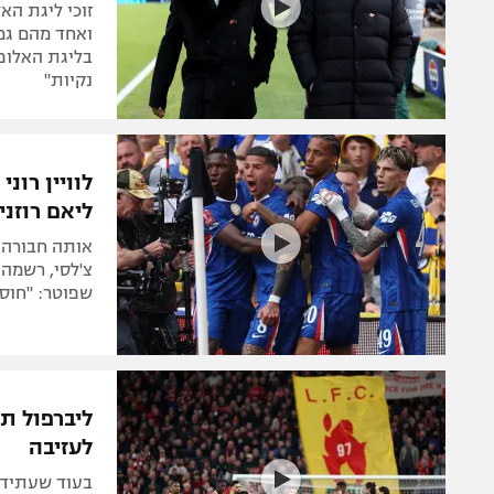
ואחד מהם גם
בליגת האלופ
נקיות"
לוויין רונ
ליאם רוזניו
אותה חבורה 
צ'לסי, רשמה 
שפוטר: "חוס
ליברפול תצ
לעזיבה
בעוד שעתידו