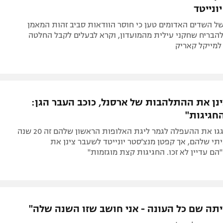
ונייטד
ל השדים האדומים טען כי חוסר הוודאות סביב זהות המאמן
הבריח שחקני עילית מהמועדון, וקרא לבעלים לקבל החלטה
למייקל קאריק
 צינן את ההתלהבות של ארסנל, כוכב העבר הגן:
חגיגות"
התותחנים חגגו את ההעפלה לגמר ליגת האלופות הראשון שלהם זה 20 שנה
י שלהם, אך קפטן מנצ'סטר יונייטד לשעבר צינן את
ם עדיין לא זכו. החגיגות קצת מוגזמות"
יתה שם כל העונה - אני חושב שזו השנה שלה"