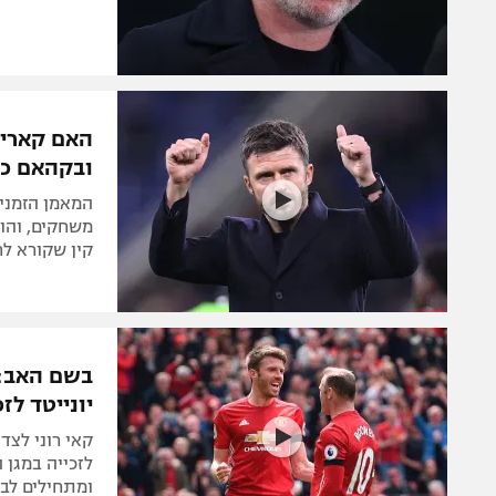
האם קאריק 
ובקהאם כב
המאמן הזמני
משחקים, והוו
קין שקורא ל
בשם האב: 
יונייטד לז
קאי רוני לצד
לזכייה במגן 
ומתחילים לב