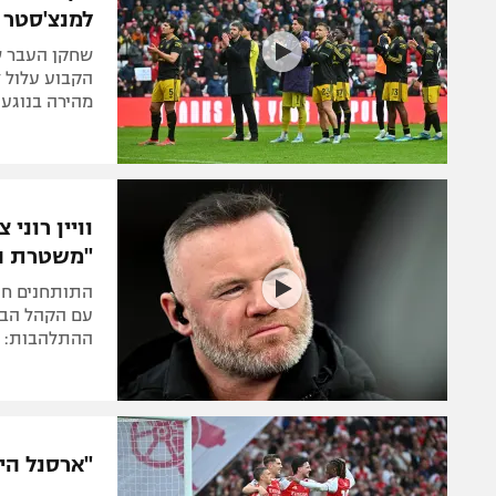
למנצ'סטר י
שחקן העבר ש
הקבוע עלול ל
מהירה בנוגע 
וויין רוני
"משטרת ה
עם הקהל הבית
ההתלהבות: "ה
"ארסנל הי