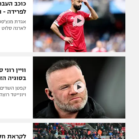
כוכב העבר
לפרידה - ה
אגדת מנצ'סטר 
לארנה סלוט ל
וויין רוני
בסוגיה הז
ויונייטד רוצ
לקראת חלו