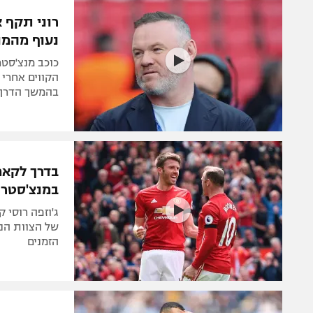
הפועל 
תקנון משתתפים וזוכים בפרסים
רוני תקף 
הפועל 
נעוף מהמו
תקנון עבור פעילות אלקטרה
הפועל 
תקנון עבור פעילות ספורט 1 – "מרלן"
כוכב מנצ'סטר
מכבי נ
הקווים אחרי 
טניס
בהמשך הדרך מ
בני יהו
גיימינג E-Sports
תנאי שימוש
בדרך לקאמב
מדיניות פרטיות
במנצ'סטר י
תקנון פעילות ספורט 1
ג'וזפה רוסי 
רשיון להקרנה פומבית לבית עסק
של הצוות הנו
הזמנים
הצטרפות לחבילת הערוצים
לוח דרושים – ג'ובנט
תגיות
המגזין