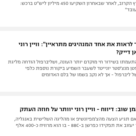
האדומים בקיץ הקרוב, לאחר שבאחרון השקיעו 450 מיליון ליש"ט ברכש:
ובד"
לראות את אחד המנהיגים מתראיין": וויין רוני
ן דייק?
עמתו בשידור חי מוקדם יותר העונה, ושליברפול הודחה מליגת
ן מנצ'סטר יונייטד לשעבר השמיע ביקורת נוספת כלפי
ל ליברפול - אך לא נקב בשמו של בלם האדומים
מן שוב: דיווח - וויין רוני יוותר על חוזה העתק
 אם תגיע הצעה מהצ'מפיונשיפ או מהליגה השלישית באנגליה,
החלוץ האגדי יעזוב את תפקידו כפרשן ב-BBC - בו הוא מרוויח כ-400 אלף