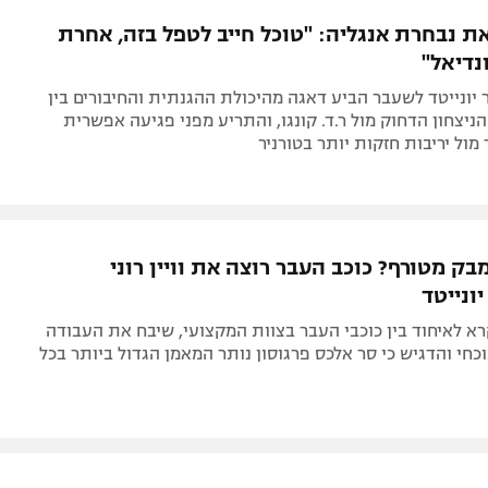
תל אביב
ליגה סינית
את נבחרת אנגליה: "טוכל חייב לטפל בזה, אחרת
חיפה
ליגה ברזילאית
נדיאל"
באר שבע
ליגות נוספות
 יונייטד לשעבר הביע דאגה מהיכולת ההגנתית והחיבורים בין
תניה
הניצחון הדחוק מול ר.ד. קונגו, והתריע מפני פגיעה אפשרית
ול יריבות חזקות יותר בטורניר
דה
ק מטורף? כוכב העבר רוצה את וויין רוני
ונייטד
קרא לאיחוד בין כוכבי העבר בצוות המקצועי, שיבח את העבודה
כחי והדגיש כי סר אלכס פרגוסון נותר המאמן הגדול ביותר בכל