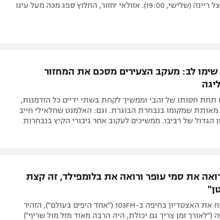
כשיתארחו אצל ריינה (שלישי, 19:00). אזולאי יחזור, החלוץ ספג מכה מעל עינו
, שימו לב: מעקב הצעירים מסכם את המחזור
יגה
 תחת חסותו של זהבי וממשיך לקחת בשתי ידיים כל הזדמנות,
 מאותת שמקומו בנבחרת הבוגרת. וגם: האלמנט שחלאילי חייב
 הגדול של רביבו. ממשיכים לעקוב אחר גיבורי הקיץ בנבחרות
אה את סמי עופר ורואה את בלומפילד, זה קצת
ן"
אורי אוזן שיבח את האצטדיון בחיפה ב-103FM ("אחד היפים בעולם"), הזהיר
 ("לאורך זמן צריך גם יכולת, היה הרבה מאוד מזל מול שריף")