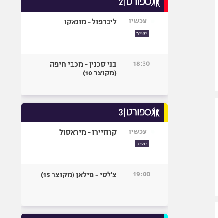
אופניים
עכשיו
ליברפול - מונאקו
ספורט מוטורי
ישיר
כדורמים
פוטבול אמריקאי NFL
18:30
בני סכנין - מכבי חיפה
בייסבול MLB
(מקוצר 10)
ספורט אתגרי
ואקסטרים
אומנויות לחימה
גיימינג E-Sports
עכשיו
קרוזיירו - מיראסול
ישיר
19:00
צ'לסי - מילאן (מקוצר 15)