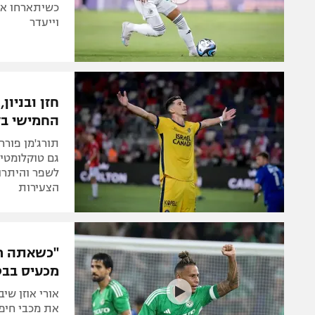
וייעדר
חזן ובניון
החמישי בל
תורג'מן פורח
גם טוקלומטי
לשפר והיתרון
הצעירות
"כשאתה רו
מכעיס בבט
את מכבי חיפה