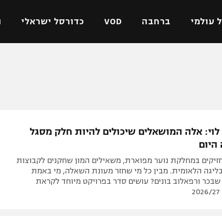
 עולמי
ברחבה
VOD
כדורסל ישראלי
ת
ל ישראלי
כדורגל עולמי
כדורסל ישראלי
על
ליגת האלופות
ליגת ווינר סל
אומית
ליגה אירופית
ליגה לאומית
וטו
ליגה אנגלית
כדורסל נשים
 לוי: אלה המושאלים שיכולים להיות חלק מסגל
ים
ליגה גרמנית
מכבי תל אביב
היום
מדינה
ליגה ספרדית
הפועל חולון
חזיקים במחלקת נוער מפוארת, משאילים המון שחקנים לקבוצות
ישראל
ליגה איטלקית
הפועל ירושלים
ליגה הלאומית. מבין כל מי שחזר מעונת השאלה, מי באמת
בכר ורפאלוב בונים? עושים סדר בפרויקט מיוחד לקראת
יפה
ליגה צרפתית
דני אבדיה
רושלים
ליגה הולנדית
ל אביב
ליגה טורקית