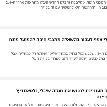
הקשר הגדיע ממכבי חיפה. טסלפפה והבלם החדש קיבלו מחמאות אחרי ה-2:4
בוב ח': "החוכמה היא להמשיך עם זה בליגה"
י צפוי לעבור בהשאלה ממכבי חיפה להפועל פתח
שחקן הכנף בן ה-19, שכבש מול ברזיל במונדיאליטו ושותף רק כמחליף אצל
במלאבסים וינסה לעזור להם לשרוד בליגת העל
 מעוניינת לרכוש את חמזה שיבלי, זלטאנוביץ'
יינה
ים הילוך לקראת חלון ההעברות ורוצים ניצחון שלישי ברציפות