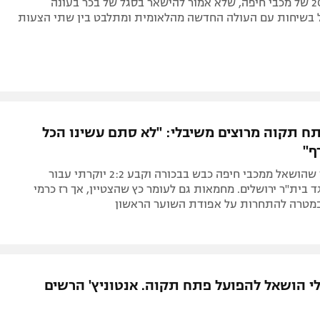
הקשר בן ה-20 של מכבי חיפה, שלא אמור להישאר בסגל של בכר בעונה
 בשיחות עם העולה החדשה מהלאומית ומתלבט בין שתי הצעות
ח תקוה מרוצים משיבלי: "לא סתם עשינו הכל
ף"
הקשר הצעיר שהושאל ממכבי חיפה כבש בבכורה וקבע 2:2 יוקרתי עבור
 בית"ר ירושלים. מחמאות גם לעומר כץ שהצטיין, אך רז כרמי
במטרה להתחרות על אפודת השוער הראשון
י הושאל להפועל פתח תקוה. אנטוניץ' הרשים