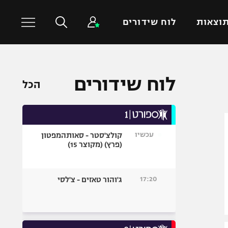
וצאות
לוח שידורים
כדורסל עולמי
ענפים נוספים
לוח שידורים
הכל
NBA
טניס
יורוליג
כדוריד
יורוקאפ
כדורעף
עכשיו
קולצ'סטר - סאותהמפטון
שחייה
(פרץ) (מקוצר 15)
ג'ודו
אגרוף
17:20
ג'והור טאזים - צ'לסי
ספורט אולימפי
UFC
היאבקות WWE