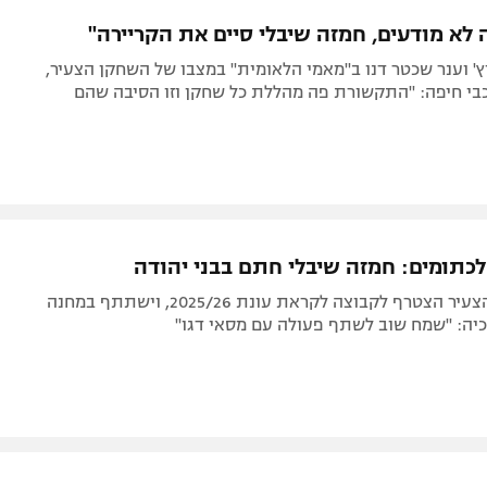
תל אביב
ליגה סינית
 לא מודעים, חמזה שיבלי סיים את הקריירה"
חיפה
ליגה ברזילאית
ץ' וענר שכטר דנו ב"מאמי הלאומית" במצבו של השחקן הצעיר,
באר שבע
ליגות נוספות
י חיפה: "התקשורת פה מהללת כל שחקן וזו הסיבה שהם
תניה
דה
לכתומים: חמזה שיבלי חתם בבני יהודה
שחקן הכנף הצעיר הצטרף לקבוצה לקראת עונת 2025/26, וישתתף במחנה
כיה: "שמח שוב לשתף פעולה עם מסאי דגו"