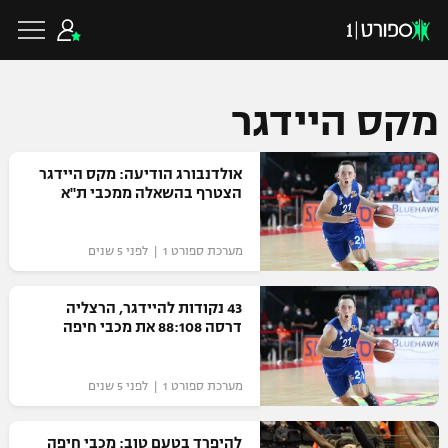
מקס היידגר
כדורגל ישראלי
אולדנבורג הודיעה: מקס היידגר
הצטרף בהשאלה ממכבי ת"א
ליגת העל
כדורגל עולמי
מערכת ספורט 1 | לפני 5 שנים
ליגה לאומית
ליגת האלופות
43 נקודות להיידגר, הרצליה
כדורסל ישראלי
דרסה 88:108 את מכבי חיפה
גביע הטוטו
ליגה אירופית
ליגת ווינר סל
ליגיונרים
כדורסל עולמי
מערכת ספורט 1 | לפני 5 שנים
ליגה אנגלית
ליגה לאומית
גביע המדינה
NBA
להיפרד בטעם טוב: מכבי חיפה
ליגה גרמנית
ענפים נוספים