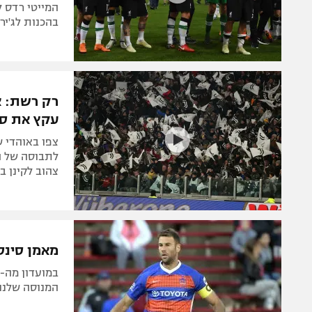
בהכנות לג'יר
רק רשת: או
עקץ את סב
צפו באוהדי 
צהוב לקינן ב-2:2 של סינסינטי ומשטרת מדריד "מפשיטה" את אוהדי ב
מאמן סינס
המנוסה שלנו