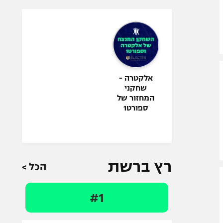
אלקטרה -
שחקני
המחזור של
ספורט1
רץ ברשת
הכל >
#1