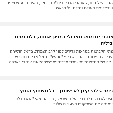
המייטי רדס לגמר האלופות, 7 אוהדי מכבי ובית"ר הורחקו, קאיודה נענש וצפו
ו ובאלופת העולם נופלת על הראש
הדי יובנטוס ונאפולי במפגן אחווה, בלם בטיס
יליה
שתי הקבוצות במראות נדירים לפני קרב הצמרת, פדאל התייחס
לתבוסה של היריבה העירונית בגמר הגביע: "מרגש". וגם: 90 דקות וכרטיס
ארסה
ינטי גילה: קינן לא ישותף בכל משחקי החוץ
במועדון מה-USL לא רוצים להכביד על הישראלי, קוך החמיא: "הוא הבלם
 ומנחה את השחקנים הצעירים שלנו"