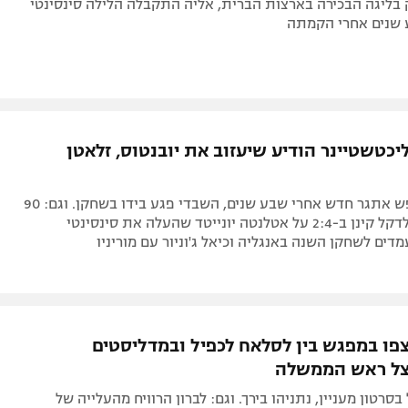
בליגה הבכירה בארצות הברית, אליה התקבלה הלילה סינסינטי
שנים אחרי הקמתה
כטשטיינר הודיע שיעזוב את יובנטוס, זלאטן
השוויצרי יחפש אתגר חדש אחרי שבע שנים, השבדי פגע בידו בשחקן. וגם: 90
דקות וצהוב לדקל קינן ב-2:4 על אטלנטה יונייטד שהעלה את סינסינטי
דים לשחקן השנה באנגליה וכיאל ג'וניור עם מוריניו
פו במפגש בין לסלאח לכפיל ובמדליסטים
צל ראש הממשלה
בסרטון מעניין, נתניהו בירך. וגם: לברון הרוויח מהעלייה של