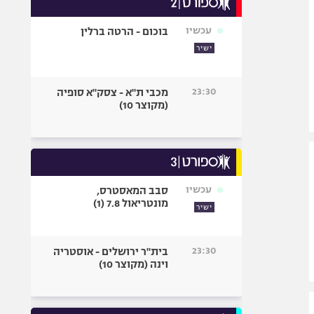
אופניים
עכשיו
בוכום - הרטה ברלין
ספורט מוטורי
ישיר
כדורמים
פוטבול אמריקאי NFL
23:30
מכבי ת"א - צסק"א סופיה
בייסבול MLB
(מקוצר 10)
ספורט אתגרי
ואקסטרים
אומנויות לחימה
גיימינג E-Sports
עכשיו
סבב המאסטרס,
מונטריאול 7.8 (1)
ישיר
23:30
בית"ר ירושלים - אוסטריה
וינה (מקוצר 10)