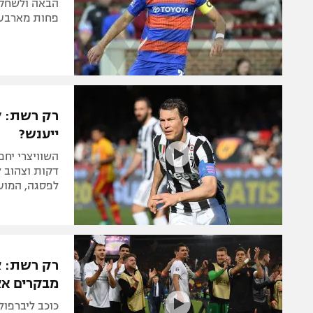
הבאה ולשחק 
פחות מארבע 
רק רשת: לי
ייענש?
לפסגה, המועמ
רק רשת: צ
מבקרים א
כוכב ליברפול 