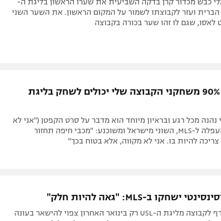
י כבש מכדור קרן בדקה השביעית את שערו הראשון בליגת ה-
ות הברית ועזר לקבוצתו לשמור על המקום הראשון. את השער השני
לאסו, שגם לו זהו שער בכורה בקבוצה
דקל קינן: 90% משחקני הקבוצה שלי יכולים לשחק בליגת
 נהנה מכל רגע ובראיון מיוחד הוא מדבר על סרט הקפטן ("אני לא
המנהיג"), ההעפלה ל-MLS, השוני מישראל ומשוכנע: "מכבי חיפה תחזור
ריכה להיות בו. אני לא מקווה, אלא בטוח בכך"
י ישחקו ב-MLS: "גאה להיות חלק"
הבלם שהצטרף לקבוצה מליגת ה-USL רק בינואר האחרון צפוי להישאר בעונה