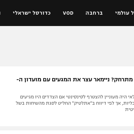
 עולמי
ברחבה
VOD
כדורסל ישראלי
ת
ל ישראלי
כדורגל עולמי
כדורסל ישראלי
על
ליגת האלופות
ליגת ווינר סל
אומית
ליגה אירופית
ליגה לאומית
וטו
ליגה אנגלית
כדורסל נשים
מתרחק? ניימאר עצר את המגעים עם מועדון ה-
ים
ליגה גרמנית
מכבי תל אביב
מדינה
ליגה ספרדית
הפועל חולון
אי היה מעוניין להצטרף לסינסינטי אם הצדדים היו מגיעים
ישראל
ליגה איטלקית
הפועל ירושלים
ליות, אך לפי דיווח ב"אתלטיק" החליט לסגת מהשיחות בשל
טית
יפה
ליגה צרפתית
דני אבדיה
רושלים
ליגה הולנדית
ל אביב
ליגה טורקית