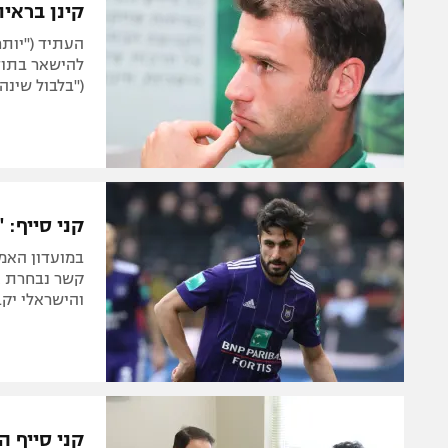
קינן בראיו
העתיד ("יותר
להישאר בתודע
("בלבול שינה
קני סייף: 
קשר נבחרת א
והישראלי יקב
קני סייף ה