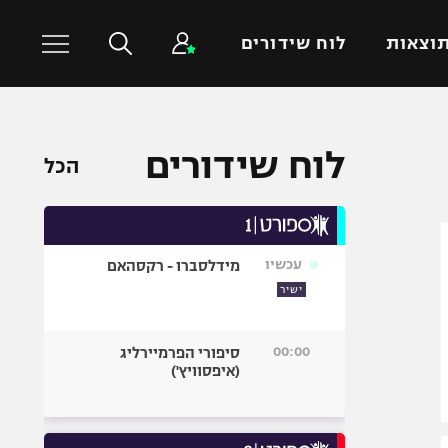
וצאות
לוח שידורים
כדורסל עולמי
ענפים נוספים
לוח שידורים
הכל
NBA
טניס
יורוליג
כדוריד
יורוקאפ
כדורעף
עכשיו
מידלסברו - רקסהאם
שחייה
ישיר
ג'ודו
אגרוף
00:00
סיפורי הפרמיירליג
(איפסוויץ')
ספורט אולימפי
UFC
היאבקות WWE