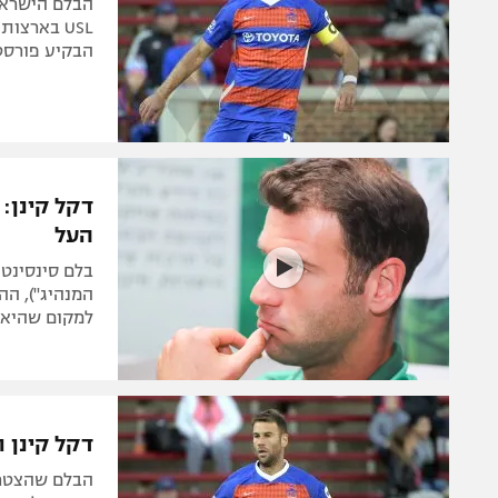
הבלם הישראל
USL בארצ
הבקיע פורסט 
העל
בלם סינסינטי
למקום שהיא צ
דקל קינן וסינסינט