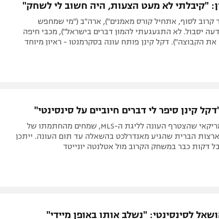
ן: "קיבלתי לא מעט הצעות, היה חשוב לי לשחק"
 קרוב לסוף, אתחיל קורס מאמנים"), ארה"ב ("מי שמחפש
ה יסבול. לא התגעגעתי להמון דברים בישראל"), מכבי חיפה
 את הקבוצה"). דקל קינן פותח עונה בסקרמנטו - ראיון מיוחד
"דקל קינן סיפר לי דברים חיוביים על סינסינטי"
במועדון האמריקאי שהצטרף העונה לליגת ה-MLS, שמחים מהחתמתו של
רצות הברית שהגיע מאנדרלכט בהשאלה עד תום העונה. ייתכן
ל דקות כבר במשחק הקרוב מול אטלנטה יונייטד
ושאל לסינסינטי: "נשלב אותו באופן מיידי"