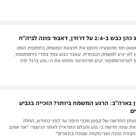
2 על דרזדן, דאבור פונה לביה"ח
טאט חזר מהשעיה וחתם את תוצאת המשחק בתוספת הזמן.
 לא יגיע למשחק הנבחרת. עאבד כבש צמד במדי גירסונספור,
ן בארה"ב: הרגע המשמח ביותר? הזכייה בגביע
ם
וצתו החדשה של קפטן מכבי חיפה עד לפני כחודש, החלה
להתאמן לקראת עונה חדשה ב-USL והבלם התראיין לאתר הרשמי: "אני אוהב
 חבורה טובה ואני מקווה שנזכה בתארים"