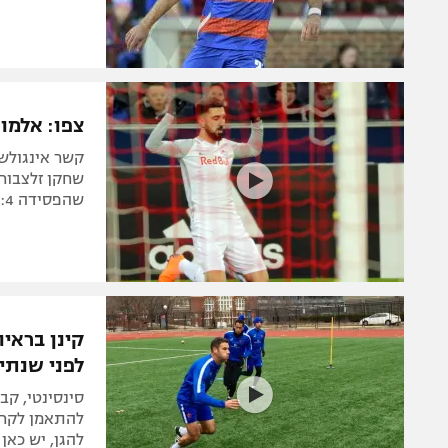
צפו: אלמוג כהן כבש ב-:4
קשר אינגולש
שחקן זלצבורג
שהפסידה 5:4 לארזורומספור. קינן וסינסינטי פתחו את ה-USL ברגל ימין
קינן בראיו
לפני שנתיי
סינסינטי, קב
להגן, יש כאן