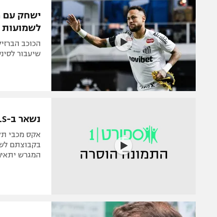
הפועל 
תקנון משתתפים וזוכים בפרסים
ישחק עם מ
הפועל 
לשמועות
תקנון עבור פעילות אלקטרה
הפועל 
תקנון עבור פעילות ספורט 1 – "מרלן"
הכוכב הברזיל
מכבי נ
שיעבור לסינסינ
טניס
בני יהו
גיימינג E-Sports
תנאי שימוש
נשאר ב-MLS: האריס מדוניאנין חתם בסינסינטי
מדיניות פרטיות
אקס מכבי תל 
תקנון פעילות ספורט 1
בקבוצתם לשעב
המגרש יתאימ
רשיון להקרנה פומבית לבית עסק
הצטרפות לחבילת הערוצים
לוח דרושים – ג'ובנט
תגיות
המגזין