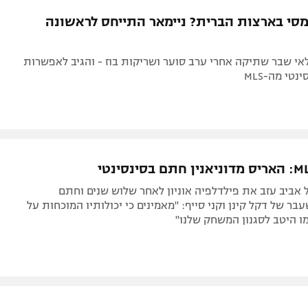
תל אביב
ליגה סינית
סי בארצות הברית? ניימאר התייחס לראשונה
חיפה
ליגה ברזילאית
באר שבע
ליגות נוספות
אי שבר שתיקה אחרי ערב סוער ושריקות בוז - והגיב לאפשרות
תניה
טי מה-MLS
דה
אביב עזב את פילדלפיה אוניון לאחר שלוש שנים וחתם
ר של דקל קינן וקני סייף: "מאמינים כי יכולותיו המוכחות על
ו היטב לסגנון המשחק שלנו"