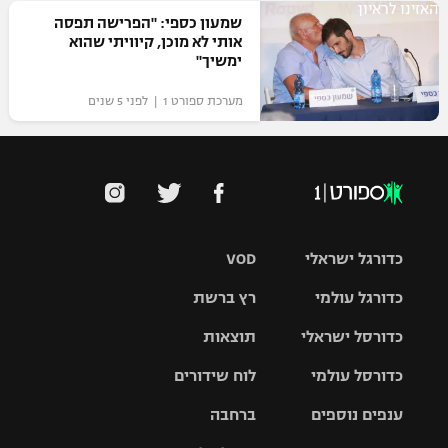
האזינו לראיון
שמעון כספי: "הפרישה תפסה
אותי לא מוכן, קיוויתי שהוא
ימשיך"
מערכת ספורט 1 | לפני 5 שנים
כדורגל ישראלי
VOD
כדורגל עולמי
רץ ברשת
ליגת העל
כדורסל ישראלי
תוצאות
ליגת
ליגה לאומית
האלופות
כדורסל עולמי
לוח שידורים
ליגת ווינר
סל
גביע הטוטו
ענפים נוספים
ברחבה
ליגה
NBA
אירופית