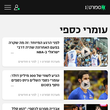
עומרי כספי
כדורגל ישראלי
לפני הרגע המיוחד: זה מה שקרה
בפעם האחרונה שהיה דרבי
ישראלי ב-NBA
ליגת העל
כדורגל עולמי
מערכת ספורט 1 | לפני 5 חודשים
ליגה לאומית
ליגת האלופות
הגיע לשווי של 300 מיליון דולר:
כדורסל ישראלי
עומרי כספי השלים גיוס כספים
גביע הטוטו
נוסף בסכום
ליגה אירופית
ליגת ווינר סל
ליגיונרים
כדורסל עולמי
מערכת ספורט 1 | לפני 8 חודשים
ליגה אנגלית
ליגה לאומית
גביע המדינה
NBA
אבדיה מפרגן לכספי: "הוא סלל
ליגה גרמנית
ענפים נוספים