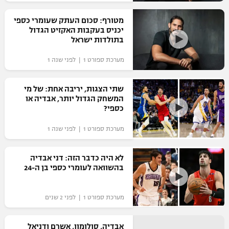
רשיון להקרנה פומבית לבית עסק
מטורף: סכום העתק שעומרי כספי
יכניס בעקבות האקזיט הגדול
הצטרפות לחבילת הערוצים
בתולדות ישראל
מערכת ספורט 1 | לפני שנה 1
לוח דרושים – ג'ובנט
תגיות
שתי הצגות, יריבה אחת: של מי
המשחק הגדול יותר, אבדיה או
כספי?
המגזין
מערכת ספורט 1 | לפני שנה 1
לא היה כדבר הזה: דני אבדיה
בהשוואה לעומרי כספי בן ה-24
מערכת ספורט 1 | לפני 2 שנים
אבדיה, סולומון, אשרם ודניאל