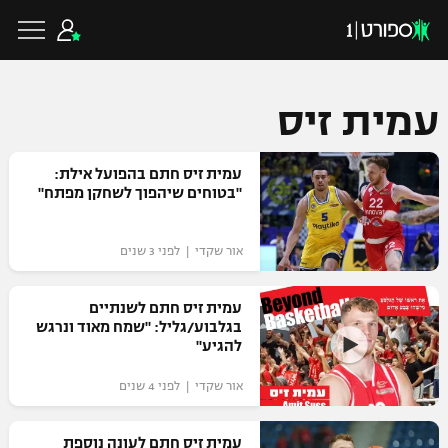
עמית זיס
כדורגל ישראלי
עמית זיס חתם בהפועל אילת:
"בטוחים שיהפוך לשחקן מפתח"
ליגת העל
כדורגל עולמי
אור שקדי | לפני 3 שנים
ליגה לאומית
ליגת האלופות
עמית זיס חתם לשנתיים
כדורסל ישראלי
בגלבוע/גליל: "שמח מאוד ונרגש
גביע הטוטו
להגיע"
ליגה אירופית
ליגת ווינר סל
ליגיונרים
כדורסל עולמי
אור שקדי | לפני 4 שנים
ליגה אנגלית
ליגה לאומית
גביע המדינה
NBA
עמית זיס חתם לעונה נוספת
ליגה גרמנית
ענפים נוספים