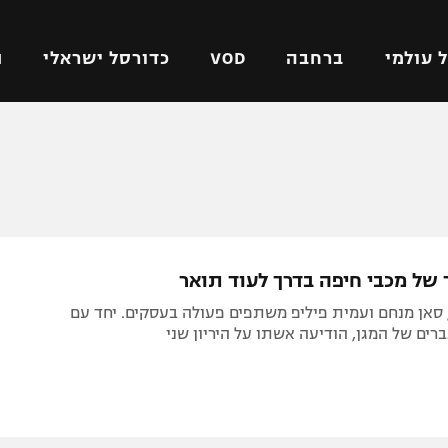
 עולמי
ברחבה
VOD
כדורסל ישראלי
ת
ל ישראלי
כדורגל עולמי
כדורסל ישראלי
על
ליגת האלופות
ליגת ווינר סל
אומית
ליגה אירופית
ליגה לאומית
וטו
ליגה אנגלית
כדורסל נשים
של מכבי חיפה בדרך לעוד תואר ‎
ים
ליגה גרמנית
מכבי תל אביב
 סאן מנחם ועמית פיליפ משתפים פעולה בעסקים. יחד עם
מדינה
ליגה ספרדית
הפועל חולון
רים של המגן, הודיעה אשתו על היריון שני
ישראל
ליגה איטלקית
הפועל ירושלים
יפה
ליגה צרפתית
דני אבדיה
רושלים
ליגה הולנדית
ל אביב
ליגה טורקית