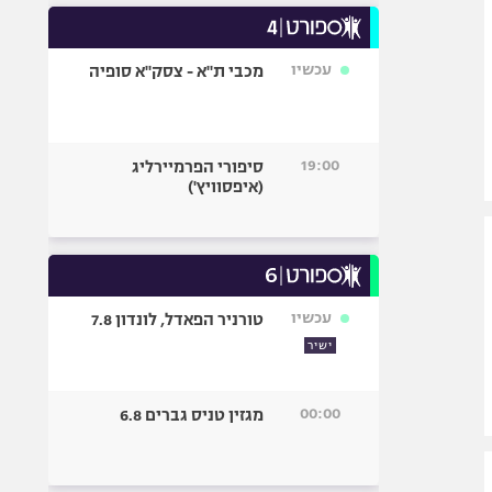
עכשיו
מכבי ת"א - צסק"א סופיה
19:00
סיפורי הפרמיירליג
(איפסוויץ')
עכשיו
טורניר הפאדל, לונדון 7.8
ישיר
00:00
מגזין טניס גברים 6.8