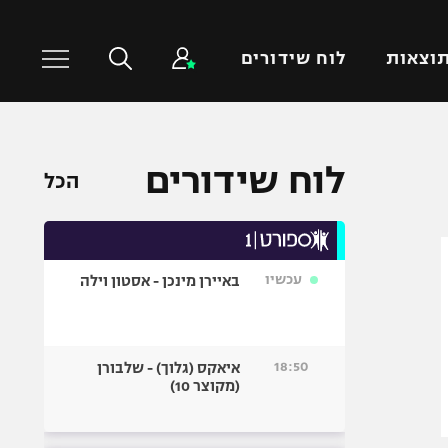
וצאות
לוח שידורים
כדורסל עולמי
ענפים נוספים
לוח שידורים
הכל
NBA
טניס
יורוליג
כדוריד
יורוקאפ
כדורעף
עכשיו
באיירן מינכן - אסטון וילה
שחייה
ג'ודו
אגרוף
18:50
איאקס (גלוך) - שלבורן
(מקוצר 10)
ספורט אולימפי
UFC
היאבקות WWE