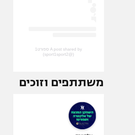
A post shared by ספורט1
(@sport1sport2)
משתתפים וזוכים
אלקטרה -