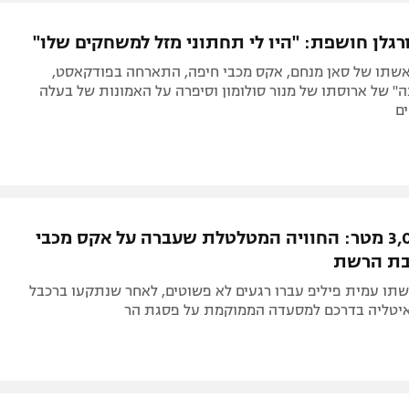
תל אביב
ליגה סינית
גלן חושפת: "היו לי תחתוני מזל למשחקים שלו"
חיפה
ליגה ברזילאית
אשתו של סאן מנחם, אקס מכבי חיפה, התארחה בפודקאסט,
באר שבע
ליגות נוספות
ה" של ארוסתו של מנור סולומון וסיפרה על האמונות של בעלה
ם
תניה
דה
בגובה 3,000 מטר: החוויה המטלטלת שעברה על אקס מכבי
בת הרשת
שתו עמית פיליפ עברו רגעים לא פשוטים, לאחר שנתקעו ברכבל
יטליה בדרכם למסעדה הממוקמת על פסגת הר