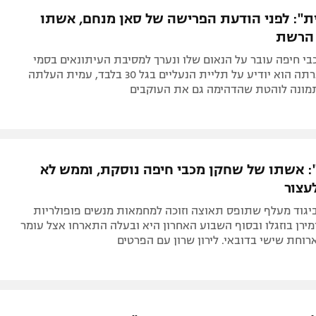
ת": לפני הודעת הפרישה של סאן מנחם, אשתו
הרשת
בי חיפה עובר על הנאום שלו ונערך למסיבת העיתונאים בסמי
עופר שבמסגרתה הוא יודיע על תליית הנעליים בגל 30 בלבד, עמית העלתה
מונה לוהטת שהדהימה גם את העוקבים
 אשתו של שחקן מכבי חיפה נוסקת, וממש לא
עצור
ביגוד מעלף שתופס תאוצה וזוכה למחמאות מנשים פופולריות
ומירן בוזגלו ובסוף השבוע האחרון היא ובעלה התארחו אצל עומר
ארוחת שישי בדובאי. לירון שרון עם הפרטים
שחקן מכבי חיפה נמאס כבר: "די עם זה,