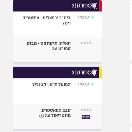
אופניים
עכשיו
בית"ר ירושלים - אוסטריה
ספורט מוטורי
וינה
כדורמים
פוטבול אמריקאי NFL
19:20
וואלה! תיקתקנו - מבזק
בייסבול MLB
ספורט 7.8
ספורט אתגרי
ואקסטרים
אומנויות לחימה
גיימינג E-Sports
עכשיו
הפועל ת"א - קטוביץ
19:30
סבב המאסטרס,
מונטריאול 7.8 (1)
ישיר