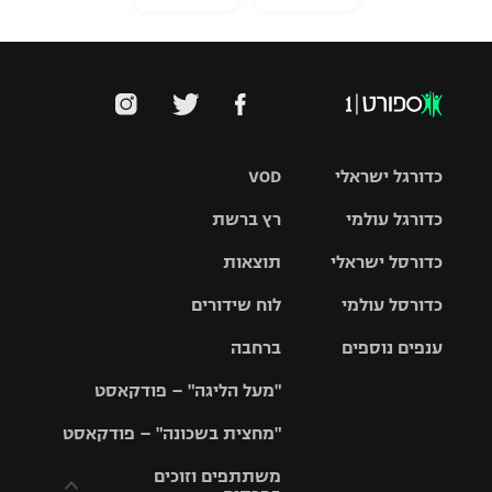
כדורגל ישראלי
VOD
כדורגל עולמי
רץ ברשת
ליגת העל
כדורסל ישראלי
תוצאות
ליגת
ליגה לאומית
האלופות
כדורסל עולמי
לוח שידורים
ליגת ווינר
סל
גביע הטוטו
ענפים נוספים
ברחבה
ליגה
NBA
אירופית
"מעל הליגה" – פודקאסט
ליגה לאומית
ליגיונרים
טניס
יורוליג
ליגה אנגלית
"מחצית בשכונה" – פודקאסט
כדורסל נשים
גביע המדינה
כדוריד
יורוקאפ
ליגה גרמנית
משתתפים וזוכים