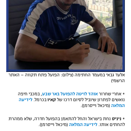
אלעד גבאי במעמד החתימה (צילום: הפועל פתח תקווה – האתר
הרשמי)
* אחרי שחרור
אוהד לויטה להפועל באר שבע
, במכבי חיפה
נואשים לפתרון שיוביל לסיום דרכו של
קאיו
בכרמל.
לידיעה
המלאה
(מיכאל וייסרמן).
*
ניניס
נחת בישראל והחל להתאמן בהפועל חדרה, שלא ממהרת
להחתים אותו.
לידיעה המלאה
(מיכאל וייסרמן).