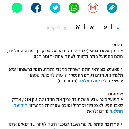
"מחצית בשכונה" – פודקאסט
אופניים
א
ספורט מוטורי
א
משתתפים וזוכים בפרסים
א
א
(גודל טקסט)
כדורמים
תקנון משתתפים וזוכים בפרסים
רשמי
טניס
* המגן
אלעד גבאי
(32), ששיחק בהפועל אשקלון בעונה החולפת,
פוטבול אמריקאי NFL
חתם בהפועל פתח תקווה לעונה אחת (תומר חבז).
תקנון עבור פעילות אלקטרה
גיימינג E-Sports
בייסבול MLB
*
פאטוש בצ'יראי
חתם רשמית במכבי נתניה,
מוטי ברשצקי וגיא
תקנון עבור פעילות ספורט 1 – "מרלן"
מלמד
מועמדים
וג'ייק רוזנסקי
הושאל להפועל קטמון
ספורט אתגרי ואקסטרים
ירושלים.
לידיעה המלאה
(תומר חבז).
תנאי שימוש
שמועות
אומנויות לחימה
* הפועל באר שבע פועלת להאריך את חוזהו של
ג'ון אוגו
, אריק
מדיניות פרטיות
סאבו הגיע לאצטדיון וסרמיל וסיכם עקרונית במועדון.
לידיעה
גיימינג E-Sports
המלאה
(חיים זלקאי).
תקנון פעילות ספורט 1
*
סיידובה סומא
על סף מעבר למכבי חיפה לאחר שהתנאים איתו