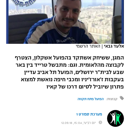
כדורסל נשים
נבחרת ישראל
יורוליג
ליגה ספרדית
טניס
VOD
מכבי תל אביב
מכבי חיפה
יורוקאפ
ליגה איטלקית
כדוריד
הפועל חולון
בית"ר ירושלים
רץ ברשת
ליגה צרפתית
כדורעף
אלעד גבאי
|
האתר הרשמי
הפועל ירושלים
מכבי תל אביב
ליגה הולנדית
המגן, ששיחק אשתקד בהפועל אשקלון, הצטרף
שחייה
תוצאות
דני אבדיה
הפועל תל אביב
לקבוצה מהלאומית. וגם: מתבשל טרייד בין באר
ליגה טורקית
שבע לבית"ר ירושלים, הפועל תל אביב עדיין
ג'ודו
הפועל חיפה
לוח שידורים
בעקבות ז'אורז'יניו ומכבי חיפה נואשת למצוא
ליגה סינית
אגרוף
פתרון שיוביל לסיום דרכו של קאיו
הפועל באר שבע
ליגה ברזילאית
ברחבה
קבוצות:
הפועל פתח תקווה
ספורט אולימפי
מכבי נתניה
ליגות נוספות
UFC
מערכת ספורט 1
"מעל הליגה" – פודקאסט
בני יהודה
יום רביעי, 15:04, 12.09.18
היאבקות WWE