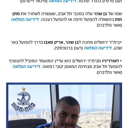
ועם פרטיזן בלגרד סוכמו.
לידיעה המלאה
(מיכאל וייסרמן)
רשיון להקרנה פומבית לבית עסק
שמו של
בן שהר
עלה במכבי תל אביב, שעשויה לשחרר את
מתן
חוזז
בהשאלה להפועל חיפה או להפועל רעננה.
לידיעה המלאה
הצטרפות לחבילת הערוצים
(אשר גולדברג)
לוח דרושים – ג'ובנט
*
בית"ר ירושלים מחכה ל
בן שהר
,
אריק סאבו
בדרך להפועל באר
שבע
.
לידיעה המלאה
(רענן ברנובסקי).
תגיות
*
ז'אורז'יניו
מבית"ר ירושלים הוא עדיין המועמד המוביל להצטרף
המגזין
להפועל תל אביב מבחינת המאמן קובי רפואה.
לידיעה המלאה
(אשר גולדברג).