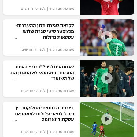
"מחצית בשכונה" – פודקאסט
מערכת ספורט 1 | לפני 10 חודשים
אופניים
לקראת סגירת חלון ההעברות:
ספורט מוטורי
משתתפים וזוכים בפרסים
מנצ'סטר סיטי סגרה שלוש
עסקאות גדולות
כדורמים
תקנון משתתפים וזוכים בפרסים
טניס
מערכת ספורט 1 | לפני 11 חודשים
פוטבול אמריקאי NFL
תקנון עבור פעילות אלקטרה
לא מתאים לפפ? "ברגעי האמת
גיימינג E-Sports
בייסבול MLB
הוא טוב. הוא ממש לא הסגנון הזה
תקנון עבור פעילות ספורט 1 – "מרלן"
של השוער"
ספורט אתגרי ואקסטרים
תנאי שימוש
מערכת ספורט 1 | לפני 12 חודשים
אומנויות לחימה
בצרפת מדווחים: מחלוקות בין
מדיניות פרטיות
פ.ס.ז' לסיטי עלולות למוטט את
גיימינג E-Sports
עסקת דונארומה
תקנון פעילות ספורט 1
מערכת ספורט 1 | לפני 12 חודשים