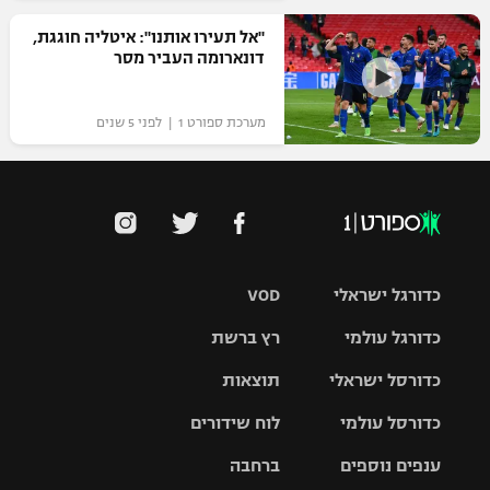
"אל תעירו אותנו": איטליה חוגגת,
דונארומה העביר מסר
מערכת ספורט 1 | לפני 5 שנים
כדורגל ישראלי
VOD
כדורגל עולמי
רץ ברשת
ליגת העל
כדורסל ישראלי
תוצאות
ליגת
ליגה לאומית
האלופות
כדורסל עולמי
לוח שידורים
ליגת ווינר
סל
גביע הטוטו
ענפים נוספים
ברחבה
ליגה
NBA
אירופית