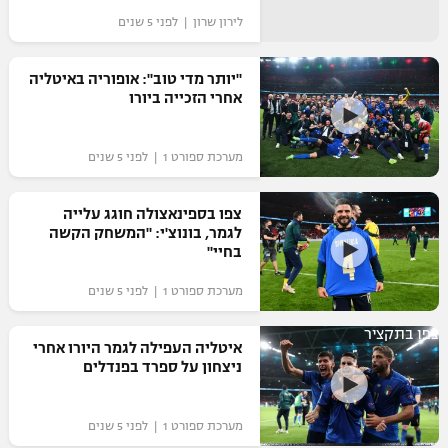
לירון שרון | לפני 5 שנים
"יותר מדי טוב": אופוריה באיטליה
אחרי הזכייה ביורו
מערכת ספורט 1 | לפני 5 שנים
צפו בספינאצולה חוגג עלייה
לגמר, בונוצ'י: "המשחק הקשה
בחיי"
מערכת ספורט 1 | לפני 5 שנים
צפו בתקציר
איטליה העפילה לגמר היורו אחרי
ניצחון על ספרד בפנדלים
מערכת ספורט 1 | לפני 5 שנים