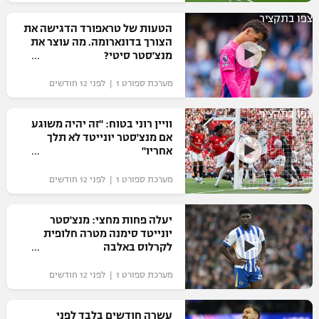
רשיון להקרנה פומבית לבית עסק
צפו בתקציר
הטעות של טראפורד הדגישה את
הצורך בדונארומה. מה עוצר את
הצטרפות לחבילת הערוצים
מנצ'סטר סיטי?
מערכת ספורט 1 | לפני 12 חודשים
לוח דרושים – ג'ובנט
צפו בתקציר
תגיות
וויין רוני בטוח: "זה יהיה משוגע
אם מנצ'סטר יונייטד לא תלך
אחריו"
המגזין
מערכת ספורט 1 | לפני 12 חודשים
יעלה פחות מחצי: מנצ'סטר
יונייטד סימנה מטרה חלופית
לקרלוס באלבה
מערכת ספורט 1 | לפני 12 חודשים
עשרה חודשים בלבד לפני