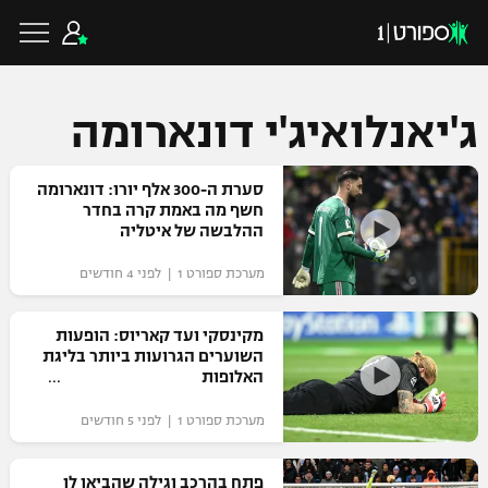
ג'יאנלואיג'י דונארומה
כדורגל ישראלי
סערת ה-300 אלף יורו: דונארומה
חשף מה באמת קרה בחדר
ההלבשה של איטליה
ליגת העל
כדורגל עולמי
מערכת ספורט 1 | לפני 4 חודשים
ליגה לאומית
ליגת האלופות
מקינסקי ועד קאריוס: הופעות
כדורסל ישראלי
השוערים הגרועות ביותר בליגת
גביע הטוטו
האלופות
ליגה אירופית
ליגת ווינר סל
ליגיונרים
כדורסל עולמי
מערכת ספורט 1 | לפני 5 חודשים
ליגה אנגלית
ליגה לאומית
גביע המדינה
NBA
פתח בהרכב וגילה שהביאו לו
ליגה גרמנית
ענפים נוספים