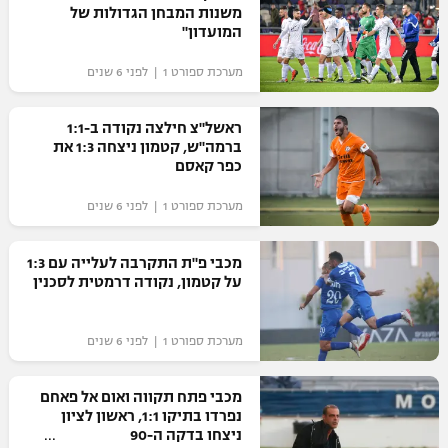
משנות המבחן הגדולות של
"מחצית בשכונה" – פודקאסט
המועדון"
אופניים
מערכת ספורט 1 | לפני 6 שנים
ספורט מוטורי
משתתפים וזוכים בפרסים
ראשל"צ חילצה נקודה ב-1:1
כדורמים
ברמה"ש, קטמון ניצחה 1:3 את
תקנון משתתפים וזוכים בפרסים
טניס
כפר קאסם
פוטבול אמריקאי NFL
תקנון עבור פעילות אלקטרה
מערכת ספורט 1 | לפני 6 שנים
גיימינג E-Sports
בייסבול MLB
תקנון עבור פעילות ספורט 1 – "מרלן"
מכבי פ"ת התקרבה לעלייה עם 1:3
ספורט אתגרי ואקסטרים
על קטמון, נקודה דרמטית לסכנין
תנאי שימוש
אומנויות לחימה
מערכת ספורט 1 | לפני 6 שנים
מדיניות פרטיות
גיימינג E-Sports
מכבי פתח תקווה ואום אל פאחם
נפרדו בתיקו 1:1, ראשון לציון
תקנון פעילות ספורט 1
ניצחו בדקה ה-90