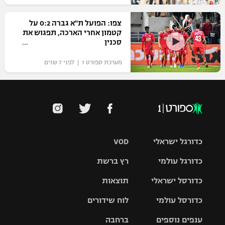
צפו: הפועל ת"א גברה 0:2 על
קטמון אחרי הארכה, תפגוש את
סכנין
מערכת ספורט 1 | לפני 7 שנים
כדורגל ישראלי
VOD
כדורגל עולמי
רץ ברשת
ליגת העל
כדורסל ישראלי
תוצאות
ליגת
ליגה לאומית
האלופות
כדורסל עולמי
לוח שידורים
ליגת ווינר
סל
גביע הטוטו
ענפים נוספים
ברחבה
ליגה