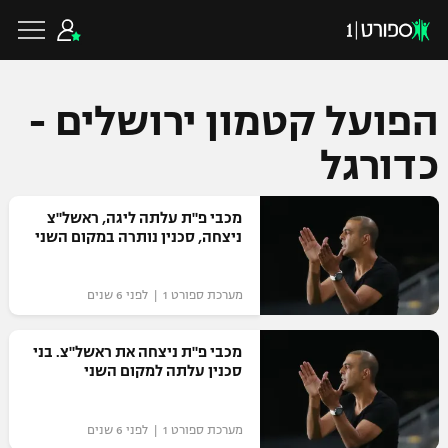
הפועל קטמון ירושלים -
כדורגל
כדורגל ישראלי
מכבי פ"ת עלתה ליגה, ראשל"צ
ליגת העל
ניצחה, סכנין נותרה במקום השני
כדורגל עולמי
ליגה לאומית
מערכת ספורט 1 | לפני 6 שנים
ליגת האלופות
כדורסל ישראלי
גביע הטוטו
ליגה אירופית
מכבי פ"ת ניצחה את ראשל"צ. בני
ליגת ווינר סל
סכנין עלתה למקום השני
ליגיונרים
כדורסל עולמי
ליגה אנגלית
ליגה לאומית
גביע המדינה
מערכת ספורט 1 | לפני 6 שנים
NBA
ליגה גרמנית
ענפים נוספים