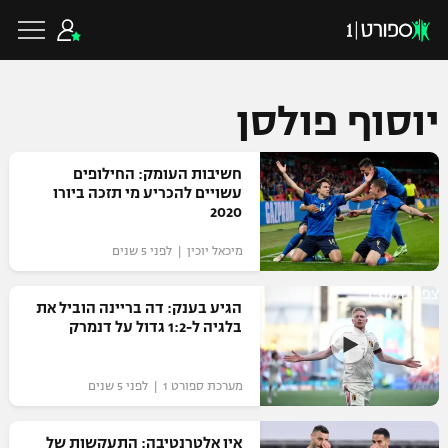
יוסוף פולסן
כדורגל ישראלי
חשיבות העומק: החילופים
עשויים להכריע מי תזכה ביורו
2020
ליגת העל
כדורגל עולמי
מיכאל יוכין | לפני 5 שנים
ליגה לאומית
צפו בתקציר
ליגת האלופות
הגיע בענק: דה בריינה הוביל את
כדורסל ישראלי
בלגיה ל-1:2 גדול על דנמרק
גביע הטוטו
ליגה אירופית
ליגת ווינר סל
ליגיונרים
כדורסל עולמי
מערכת ספורט 1 | לפני 5 שנים
ליגה אנגלית
ליגה לאומית
גביע המדינה
NBA
אין אלטרנטיבה: התעקשות של
ליגה גרמנית
ענפים נוספים