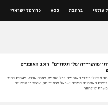
 עולמי
ברחבה
VOD
כדורסל ישראלי
ת
ל ישראלי
כדורגל עולמי
כדורסל ישראלי
על
ליגת האלופות
ליגת ווינר סל
אומית
ליגה אירופית
ליגה לאומית
וטו
ליגה אנגלית
כדורסל נשים
תי שהקריירה שלי תסתיים": רוכב האופניים
ים
ליגה גרמנית
מכבי תל אביב
מדינה
ליגה ספרדית
הפועל חולון
חד מגדולי רוכבי האופניים בכל הזמנים, שזכה ארבע פעמים בטור
ישראל
ליגה איטלקית
הפועל ירושלים
וצתו האחרונה הייתה ישראל פרמייר טק, אישר כי התאונה
שרת לו לחזור
יפה
ליגה צרפתית
דני אבדיה
רושלים
ליגה הולנדית
ל אביב
ליגה טורקית