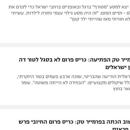
 יצא למסע "מטורף" ברגל ובאופניים ברחבי ישראל כדי לקדם את
המדינה בעולם - וסיים המום: ‎"זה היה מסע גילוי עצמי וחזרה לילדות. עשיתי
א חוויתי מאז שהייתי ילד קטן"
ייר טק הפתיעה: כריס פרום לא בסגל לטור דה
ן ישראלים
אלית הודיעה שהבריטי, שזכה ארבע פעמים בטור היוקרתי,
לל שיקולים מקצועיים: "הבחירה לא הייתה פשוטה". עומר
אר בחוץ
וב הכתה בפרמייר טק: כריס פרום החיובי פרש
פראנס