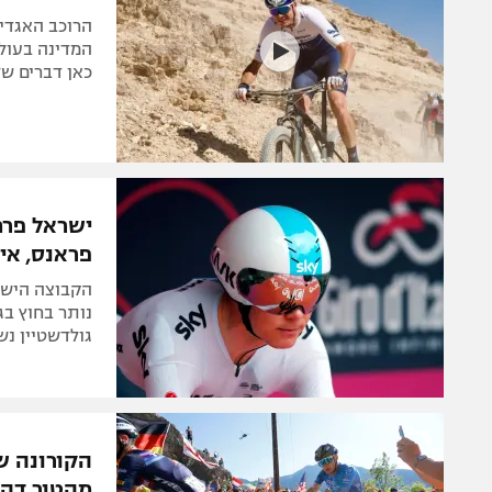
‎הרוכב האגדי
כאן דברים של
ישראל פרמ
פראנס, אי
הקבוצה הישר
נותר בחוץ בג
גולדשטיין נש
הקורונה ש
מהטור דה 