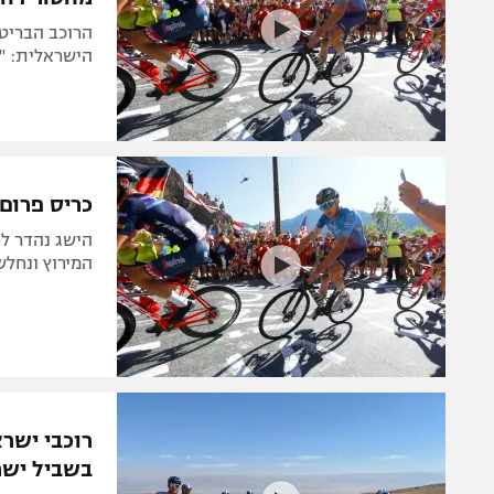
הרוכב הבריט
הישראלית: "
כריס פרום סיי
הישג נהדר לר
המירוץ ונחלש
רוכבי ישר
בשביל ישר