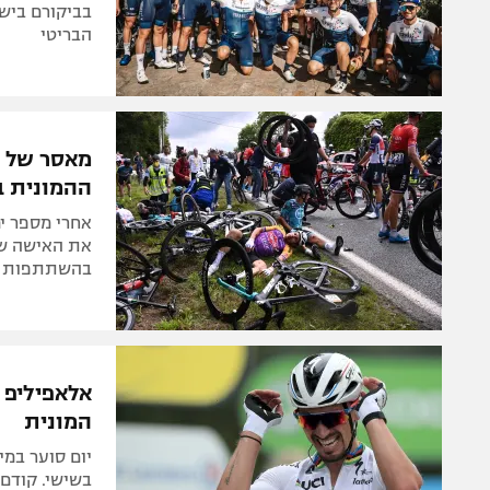
בביקורם בישר
הבריטי
מאסר של ש
ההמונית ב
אחרי מספר ימ
את האישה שנ
בהשתתפות 50 רוכבים ופצועים רבים
אלאפיליפ 
המונית
יום סוער במי
בשישי. קודם