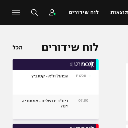
וצאות
לוח שידורים
כדורסל עולמי
ענפים נוספים
לוח שידורים
הכל
NBA
טניס
יורוליג
כדוריד
יורוקאפ
כדורעף
עכשיו
הפועל ת"א - קטוביץ
שחייה
ג'ודו
אגרוף
07:50
בית"ר ירושלים - אוסטריה
וינה
ספורט אולימפי
UFC
היאבקות WWE