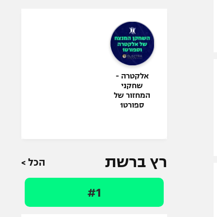
אלקטרה -
שחקני
המחזור של
ספורט1
רץ ברשת
הכל >
#1