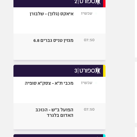
אופניים
עכשיו
איאקס (גלוך) - שלבורן
ספורט מוטורי
כדורמים
פוטבול אמריקאי NFL
07:50
מגזין טניס גברים 6.8
בייסבול MLB
ספורט אתגרי
ואקסטרים
אומנויות לחימה
גיימינג E-Sports
עכשיו
מכבי ת"א - צסק"א סופיה
07:50
הפועל ב"ש - הכוכב
האדום בלגרד