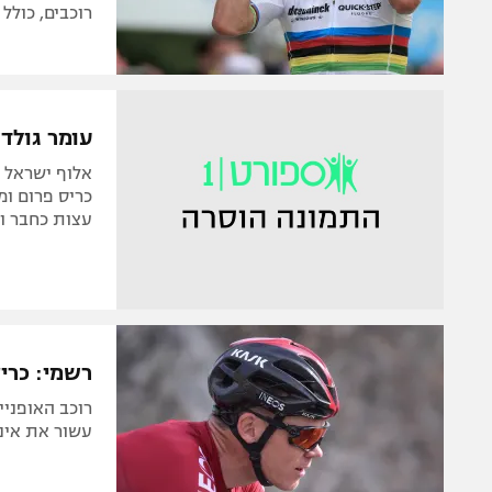
רוכבים, כול
עומר גולד
אלוף ישראל י
כריס פרום ומי
עצות כחבר ול
רשמי: כריס פרום יצטר
רוכב האופניי
עשור את אינ