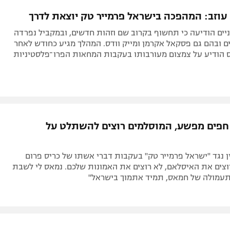
תל אביב
ליגה סינית
 עוזב: המהפכה בישראל פרמייר טק יוצאת לדרך
חיפה
ליגה ברזילאית
ים הודיעה כי תחשוף בקרוב שם וזהות חדשים, ובמקביל נפרדה
באר שבע
ליגות נוספות
 ובהם גם פסקאל אקרמן ומייק וודס. המהלך מגיע כחודש לאחר
 הודיע על צמצום מעורבותו בעקבות המחאות הפרו־פלסטיניות
תניה
דה
 חפים מפשע, המוסלמים רוצים להשתלט על
 נגד "ישראל פרמייר טק" בעקבות דברי אשתו של כריס פרום
וצים את האיסלאם, לא רוצים את האמונות שלכם. נמאס לי לשבת
עמולה של חמאס, תמיד אתמוך בישראל"