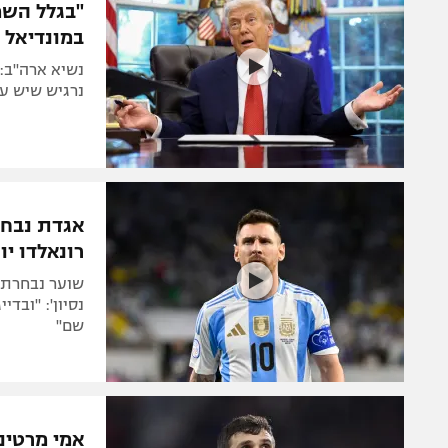
"בגלל השמ
במונדיאל
נשיא ארה"ב: 
נרגיש שיש ער
אגדת נבחר
רונאלדו יו
שוער נבחרת א
נסיון': "ובדי
שם"
אמי מרטינס