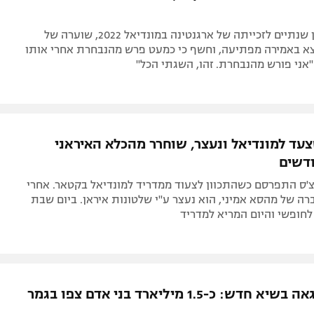
בתכנית לציון שנתיים לזכייתה של ארגנטינה במונדיאל 2022, שוערה של
יצא באמירה מפתיעה, וחשף כי כמעט פרש מהנבחרת אחרי אותו
אני פורש מהנבחרת. זהו, השגתי הכל"
עד למונדיאל ונעצר, שוחרר מהכלא האיראני
צ'ס התפרסם כשהתכוון לצעוד ממדריד למונדיאל בקטאר. אחרי
 של מהסא אמיני, הוא נעצר ע"י שלטונות איראן. ביום שבת
לחופשי והיום המריא למדריד
פיפ"א מתגאה בשיא חדש: כ-1.5 מיליארד בני אדם צפו בגמר