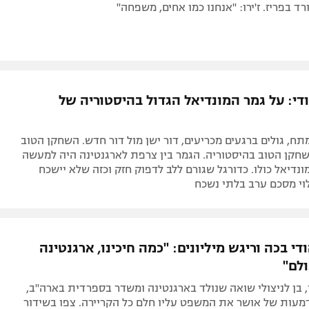
ד בפריז. ז'ירו: "אנחנו כמו אחים, משפחה"
די: על גמר המונדיאל הגדול בהיסטוריה של
תח, גולים ברגעים מכריעים, דור ישן מול דור חדש. השחקן הטוב
שחקן הטוב בהיסטוריה. הגמר בין צרפת לארגנטינה היה למעשה
נדיאל כולו. כדורגל שגורם ללב לדפוק חזק וכזה שלא יישכח
לוי מסכם ערב בלתי נשכח
י בכה וריגש מיליונים: "כמה חיכינו, ארגנטינה
לם"
 בן לניצולי שואה שנולד בארגנטינה ומשדר בספרדית בארה"ב,
דמעות של אושר את המשפט עליו חלם כל הקריירה. צפו בשידור