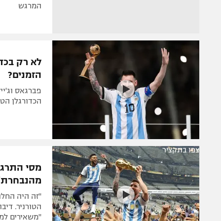
המרגש
לא רק בכד
הזמנים?
פברגאס וג'ייק
הכדורגלן הטו
צפו בתקציר
מסי התרגש
מהנבחרת"
"זה היה החלו
הטורניר. דיבו
"משאירים למ