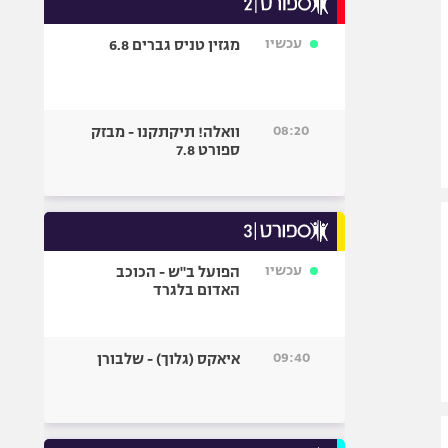
אופניים
עכשיו
מגזין טניס גברים 6.8
ספורט מוטורי
כדורמים
פוטבול אמריקאי NFL
08:20
וואלה! תיקתקנו - מבזק
בייסבול MLB
ספורט 7.8
ספורט אתגרי
ואקסטרים
אומנויות לחימה
גיימינג E-Sports
עכשיו
הפועל ב"ש - הכוכב
האדום בלגרד
09:40
איאקס (גלוך) - שלבורן