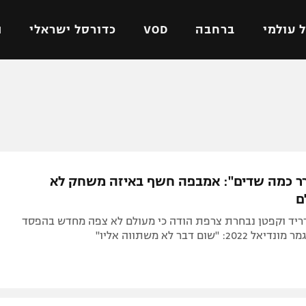
 עולמי
ברחבה
VOD
כדורסל ישראלי
ת
ל ישראלי
כדורגל עולמי
כדורסל ישראלי
על
ליגת האלופות
ליגת ווינר סל
אומית
ליגה אירופית
ליגה לאומית
וטו
ליגה אנגלית
כדורסל נשים
רר כמה שדים": אמבפה חשף באיזה משחק לא
ים
ליגה גרמנית
מכבי תל אביב
ם
מדינה
ליגה ספרדית
הפועל חולון
דריד וקפטן נבחרת צרפת הודה כי מעולם לא צפה מחדש בהפסד
ישראל
ליגה איטלקית
הפועל ירושלים
: "שום דבר לא משתווה אליו"
יפה
ליגה צרפתית
דני אבדיה
רושלים
ליגה הולנדית
ל אביב
ליגה טורקית