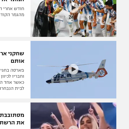
חודש אחרי ה
מהגמר הקודם, כ-5 מיליארד עסקו במונדיאל בפ
שחקני ארג
אותם
פארסה בחגיגו
כאשר אחד האו
לבית הנבחרות
מסתובבת ב
את הרשת