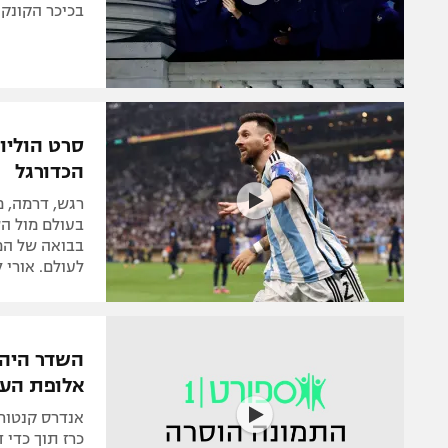
בכיכר הקונקור
סרט הוליוו
הכדורגל
רגש, דרמה, מ
בעולם מול ה
בבואה של המו
לעולם. אורי 
השדר היהוד
אלופת העו
אנדרס קנטור,
כרז תוך כדי 