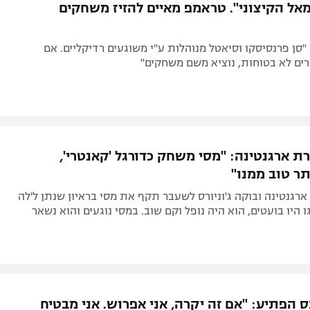
אל הקיצוני". טראמפ מאיים להזיז משחקים
"סן פרנסיסקו וסיאטל מנוהלות ע"י משוגעים רדיקליים. אם
ים לא בטוחות, נוציא משם משחקים"
ת ארגנטינה: "מסי משחק כדורגל 'קאנטרי',
תר טוב ממנו"
רגנטינה ובוקה ג'וניורס לשעבר תקף את מסי בראיון שנתן ל'לה
יגו היו בועטים, הוא היה נופל וקם שוב. במסי נוגעים והוא נשאר
 הפתיע: "אם זה יקרה, אני אפרוש. אני מבטיח