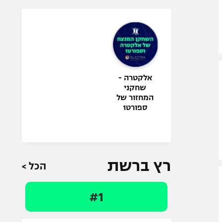
אלקטרה -
שחקני
המחזור של
ספורט1
רץ ברשת
הכל >
#1