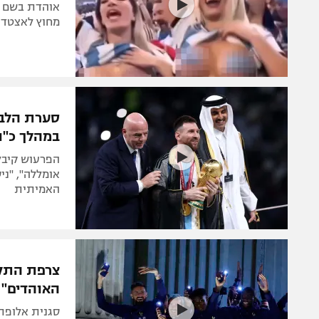
אוהדת בשם נ
מחוץ לאצטדיו
סערת הלבו
במהלך כ"נ
הפרעוש קיבל
אומללה", "נ
האמיתית
צרפת התקב
האוהדים"
סגנית אלופת