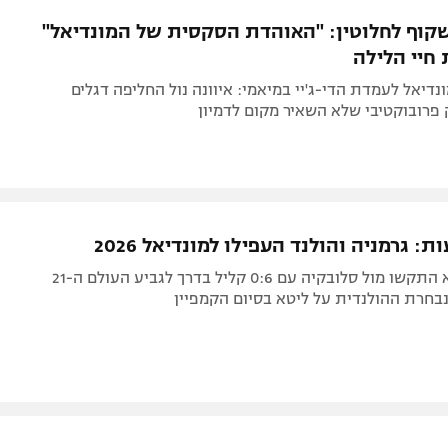
תל אביב
ליגה סינית
שקוף לחלוטין: "האוהדת הסקסית של המונדיאל"
חיפה
ליגה ברזילאית
חיי הלילה
באר שבע
ליגות נוספות
נדיאל לעמדת הדי-ג'יי במיאמי: איוונה נול החליפה דגלים
תניה
 פרובוקטיבי שלא השאיר מקום לדמיון
דה
: גרמניה והולנד העפילו למונדיאל 2026
המנשאפט לא התקשו מול סלובקיה עם 0:6 קליל בדרך לגביע העולם ה-21