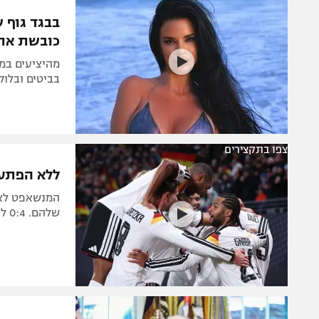
הפועל 
תקנון משתתפים וזוכים בפרסים
בבגד גוף 
הפועל 
כובשת את 
תקנון עבור פעילות אלקטרה
הפועל 
תקנון עבור פעילות ספורט 1 – "מרלן"
מהיציעים במו
מכבי נ
בביטים ובלוק
טניס
בני יהו
גיימינג E-Sports
תנאי שימוש
צפו בתקצירים
ללא הפתעות
מדיניות פרטיות
תקנון פעילות ספורט 1
שלהם. 0:4 לנבחרת ההולנדית על ליטא בסיום הקמפיין
רשיון להקרנה פומבית לבית עסק
הצטרפות לחבילת הערוצים
לוח דרושים – ג'ובנט
תגיות
המגזין