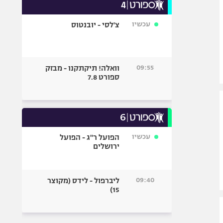
עכשיו
צ'לסי - יובנטוס
09:55
וואלה! תיקתקנו - מבזק
ספורט 7.8
עכשיו
הפועל ר"ג - הפועל
ירושלים
09:40
ליברפול - לידס (מקוצר
15)