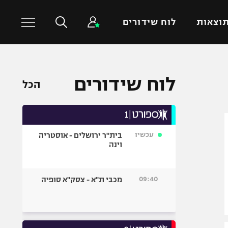
וצאות
לוח שידורים
כדורסל עולמי
ענפים נוספים
לוח שידורים
הכל
NBA
טניס
יורוליג
כדוריד
יורוקאפ
כדורעף
עכשיו
בית"ר ירושלים - אוסטריה
שחייה
וינה
ג'ודו
אגרוף
09:40
מכבי ת"א - צסק"א סופיה
ספורט אולימפי
UFC
היאבקות WWE