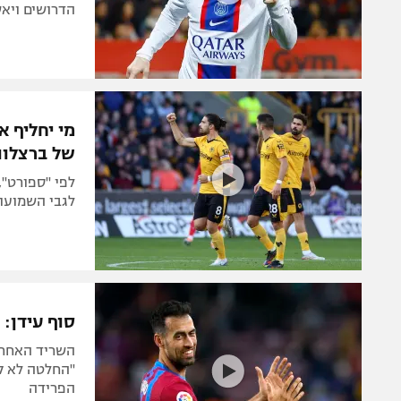
הדרושים ויא
מי יחליף 
של ברצלונ
לפי "ספורט",
לגבי השמועות
סוף עידן: 
השריד האחרו
"החלטה לא קל
הפרידה