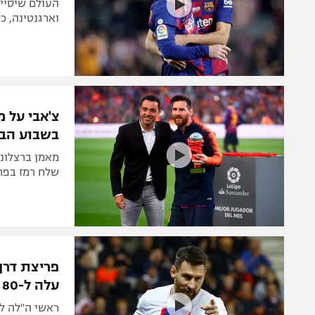
העולם שיסיי
וארגנטינה, 
צ'אבי על 
בשבוע הב
מאמן ברצלונה
שלח רמז בפרי
פריצת דרך 
עלה ל-80 אחוז"
ראשי ה"לה לי