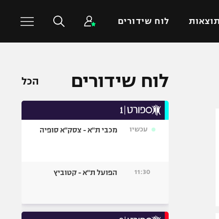
וצאות
לוח שידורים
כדורסל עולמי
ענפים נוספים
לוח שידורים
הכל
NBA
טניס
יורוליג
כדוריד
יורוקאפ
כדורעף
עכשיו
מכבי ת"א - צסק"א סופיה
שחייה
ג'ודו
אגרוף
11:30
הפועל ת"א - קטוביץ
ספורט אולימפי
UFC
היאבקות WWE