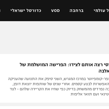
 עולמי
ברחבה
VOD
כדורסל ישראלי
ת
ל ישראלי
כדורגל עולמי
כדורסל ישראלי
על
ליגת האלופות
ליגת ווינר סל
אומית
ליגה אירופית
ליגה לאומית
וטו
ליגה אנגלית
כדורסל נשים
י רצה אותם לצידו: הפרישה המושלמת של
ים
ליגה גרמנית
מכבי תל אביב
אלבה
מדינה
ליגה ספרדית
הפועל חולון
פר-קומפיוטר במרכז המגרש, השני סיפק את התנועה שהעניקה
ישראל
ליגה איטלקית
הפועל ירושלים
אפשרות לבצע קסמים. אחרי שנים של שותפות יוצאת דופן,
ה נפרדים מהמשחק בדיוק כפי שחיו את הקריירה שלהם - לצד
יפה
ליגה צרפתית
דני אבדיה
ינאי ועם תואר אליפות
רושלים
ליגה הולנדית
ל אביב
ליגה טורקית