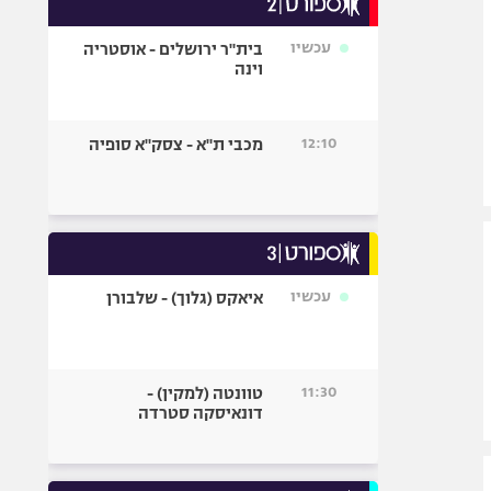
אופניים
עכשיו
בית"ר ירושלים - אוסטריה
ספורט מוטורי
וינה
כדורמים
פוטבול אמריקאי NFL
12:10
מכבי ת"א - צסק"א סופיה
בייסבול MLB
ספורט אתגרי
ואקסטרים
אומנויות לחימה
גיימינג E-Sports
עכשיו
איאקס (גלוך) - שלבורן
11:30
טוונטה (למקין) -
דונאיסקה סטרדה