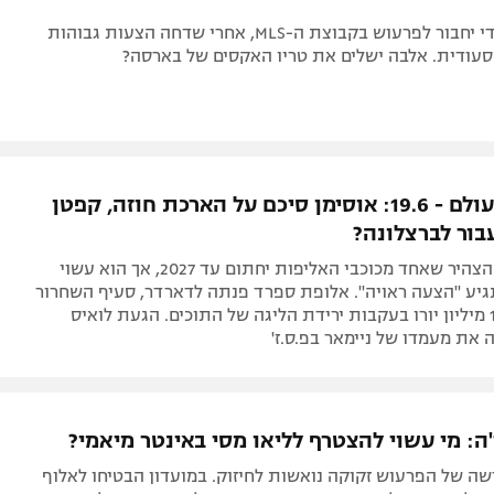
הקשר הספרדי יחבור לפרעוש בקבוצת ה-MLS, אחרי שדחה הצעות גבוהות
סעודית. אלבה ישלים את טריו האקסים של בארסה?
העברות בעולם - 19.6: אוסימן סיכם על הארכת חוזה, קפטן
בור לברצלונה?
נשיא נאפולי הצהיר שאחד מכוכבי האליפות יחתום עד 2027, אך הוא עשוי
גיע "הצעה ראויה". אלופת ספרד פנתה לדארדר, סעיף השחרור
שלו צנח ל-10 מיליון יורו בעקבות ירידת הליגה של התוכים. הגעת לואיס
את מעמדו של ניימאר בפ.ס.ז'
ה: מי עשוי להצטרף לליאו מסי באינטר מיאמי?
ה של הפרעוש זקוקה נואשות לחיזוק. במועדון הבטיחו לאלוף