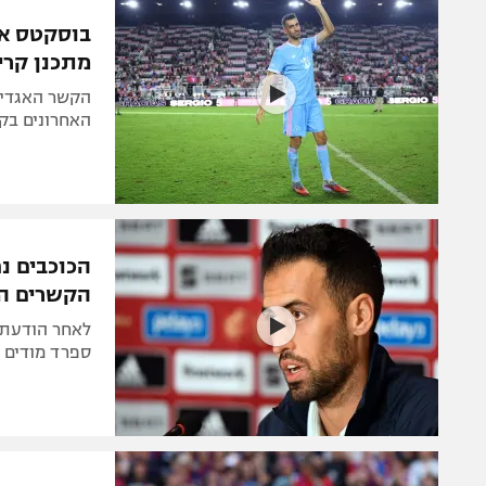
הפועל 
תקנון משתתפים וזוכים בפרסים
בוסקטס אח
הפועל 
מתכנן קריי
תקנון עבור פעילות אלקטרה
הפועל 
תקנון עבור פעילות ספורט 1 – "מרלן"
הקשר האגדי 
מכבי נ
האחרונים בקר
טניס
בני יהו
גיימינג E-Sports
תנאי שימוש
הכוכבים נ
מדיניות פרטיות
הקשרים הכ
תקנון פעילות ספורט 1
לאחר הודעת 
רשיון להקרנה פומבית לבית עסק
ספרד מודים ל
הצטרפות לחבילת הערוצים
לוח דרושים – ג'ובנט
תגיות
המגזין