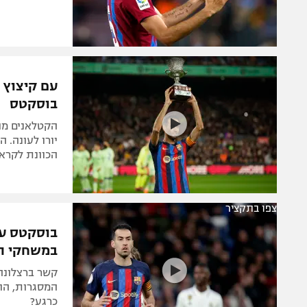
עם קיצוץ 
בוסקטס
הכוונת לקרא
צפו בתקציר
בוסקטס עק
במשחקי ה
המסגרות, הות
כרגע?