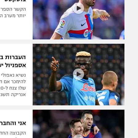
יותר מערב ה
אספניול יע
להימכר אם ת
אנריקה תשנה 
אני והחבר'
הקבוצה החדש