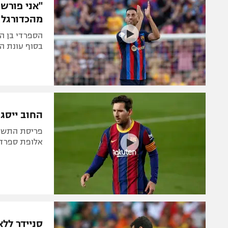
"אני פורש
מהכדורגל
בסוף עונת ה-MLS. זכה עם ברצלונה ב-32 תא
החוב ייסגר בי
פריסת התשלו
אלופת ספרד תשלם 16 מיליון יורו ואפיל
סניידר ללא