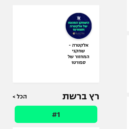
אלקטרה -
שחקני
המחזור של
ספורט1
רץ ברשת
הכל >
#1