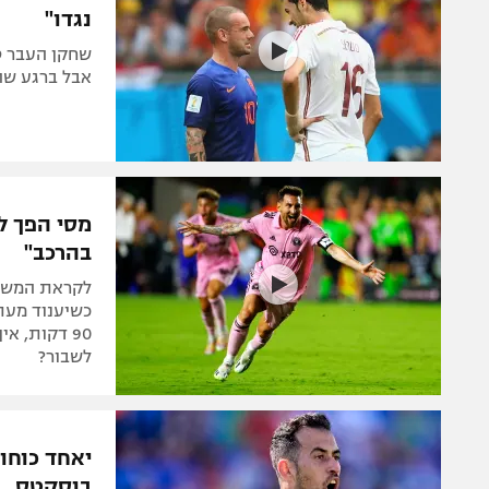
נגדו"
שחקן העבר טי
אבל ברגע שהו
מסי הפך ל
בהרכב"
לקראת המשחק 
כשיענוד מעתה
90 דקות, א
לשבור?
יאחד כוחות
בוסקטס