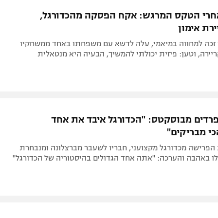
תל אביב
ליגה סינית
רי הטקס המרגש: אקח הפסקה מהכדורגל,
חיפה
ליגה ברזילאית
רת אימון
באר שבע
ליגות נוספות
זכה למחווה במיאמי, עלה לדשא עם משפחתו באחד ממשחקיו
תניה
יירה, וטען: פיזית יכולתי להמשיך, הבעיה היא מנטאלית
דה
פרדים מבוסקטס: "הכדורגל איבד את אחד
י מבריקים"
הפרישה מכדורגל מקצועני, חבריו לשעבר מברצלונה ומנבחרת
ו באהבה והערכה: "אתה אחד הגדולים בהיסטוריה של הכדורגל"