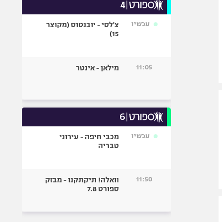
עכשיו
צ'לסי - יובנטוס (מקוצר
15)
11:05
מילאן - אינטר
עכשיו
מכבי חיפה - עירוני
טבריה
11:50
וואלה! תיקתקנו - מבזק
ספורט 7.8