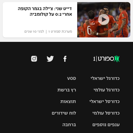
דייט שני: צ'ילה בגמר הקופה
אחרי 0:2 על קולומביה
מערכת ספורט 1 | לפני 10 שנים
כדורגל ישראלי
VOD
כדורגל עולמי
רץ ברשת
ליגת העל
כדורסל ישראלי
תוצאות
ליגת
ליגה לאומית
האלופות
כדורסל עולמי
לוח שידורים
ליגת ווינר
סל
גביע הטוטו
ענפים נוספים
ברחבה
ליגה
NBA
אירופית