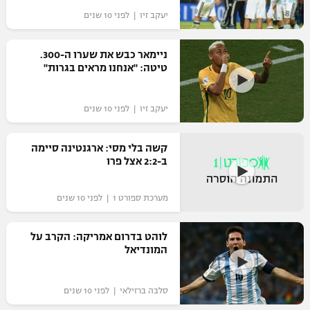
יעקב זיו | לפני 10 שנים
ניימאר כבש את שערו ה-300.
טיטה: "אנחנו מראים בגרות"
יעקב זיו | לפני 10 שנים
קשה בלי מסי: ארגנטינה סיימה
ב-2:2 אצל פרו
מערכת ספורט 1 | לפני 10 שנים
לוהט בדרום אמריקה: הקרב על
המונדיאל
סלבה ברזילאי | לפני 10 שנים