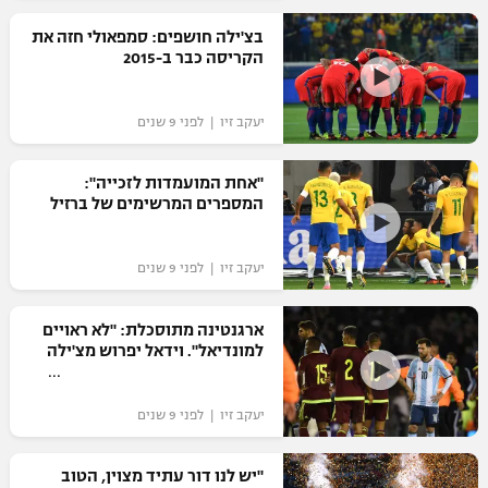
רשיון להקרנה פומבית לבית עסק
בצ'ילה חושפים: סמפאולי חזה את
הקריסה כבר ב-2015
הצטרפות לחבילת הערוצים
יעקב זיו | לפני 9 שנים
לוח דרושים – ג'ובנט
"אחת המועמדות לזכייה":
תגיות
המספרים המרשימים של ברזיל
המגזין
יעקב זיו | לפני 9 שנים
ארגנטינה מתוסכלת: "לא ראויים
למונדיאל". וידאל יפרוש מצ'ילה
יעקב זיו | לפני 9 שנים
"יש לנו דור עתיד מצוין, הטוב