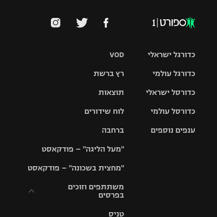
כדורגל ישראלי
VOD
כדורגל עולמי
רץ ברשת
ליגת העל
כדורסל ישראלי
תוצאות
ליגת
ליגה לאומית
האלופות
כדורסל עולמי
לוח שידורים
ליגת ווינר
סל
גביע הטוטו
ענפים נוספים
ברחבה
ליגה
NBA
אירופית
"מעל הליגה" – פודקאסט
ליגה לאומית
ליגיונרים
טניס
יורוליג
ליגה אנגלית
"מחצית בשכונה" – פודקאסט
כדורסל נשים
גביע המדינה
כדוריד
יורוקאפ
ליגה גרמנית
משתתפים וזוכים
בפרסים
מכבי תל
נבחרת
כדורעף
אביב
ישראל
ליגה
טניס