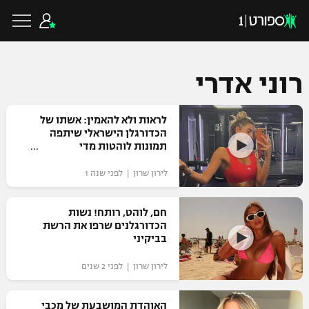
רוני אדרי
כדורגל ישראלי
לראות ולא להאמין: אשתו של
הכדורגלן הישראלי שיתפה
תמונות לוהטות מדי
ליגת העל
כדורגל עולמי
לירון שרון | לפני שנה 1
ליגה לאומית
ליגת האלופות
חם, לוהט, רותח! נשות
כדורסל ישראלי
הכדורגלנים שרפו את הרשת
גביע הטוטו
בביקיני
ליגה אירופית
ליגת ווינר סל
ליגיונרים
כדורסל עולמי
לירון שרון | לפני 2 שנים
ליגה אנגלית
ליגה לאומית
גביע המדינה
NBA
האוהדת המושבעת של מכבי
ליגה גרמנית
ענפים נוספים