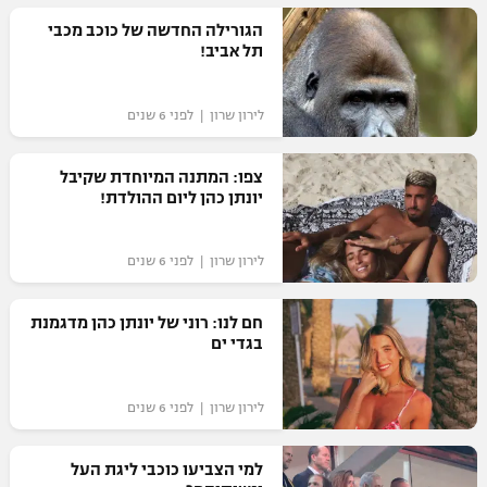
רשיון להקרנה פומבית לבית עסק
הגורילה החדשה של כוכב מכבי
תל אביב!
הצטרפות לחבילת הערוצים
לירון שרון | לפני 6 שנים
לוח דרושים – ג'ובנט
צפו: המתנה המיוחדת שקיבל
תגיות
יונתן כהן ליום ההולדת!
המגזין
לירון שרון | לפני 6 שנים
חם לנו: רוני של יונתן כהן מדגמנת
בגדי ים
לירון שרון | לפני 6 שנים
למי הצביעו כוכבי ליגת העל