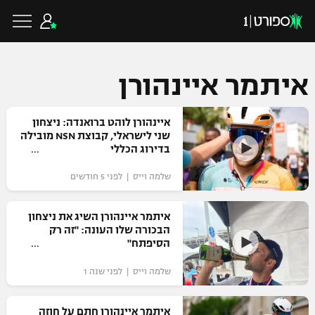
איתמר איינהורן
כדורגל ישראלי
איינהורן לוהט ברואנדה: ניצחון
שני לישראלי, קבוצת NSN מובילה
בדירוג הכללי
ליגת העל
כדורגל עולמי
שלמה וייס | לפני 5 חודשים
ליגה לאומית
ליגת האלופות
איתמר איינהורן השיג את ניצחון
כדורסל ישראלי
הבכורה שלו העונה: "זה רק
גביע הטוטו
הסיפתח"
ליגה אירופית
ליגת ווינר סל
ליגיונרים
כדורסל עולמי
שלמה וייס | לפני שנה 1
ליגה אנגלית
ליגה לאומית
גביע המדינה
NBA
איתמר איינהורן חתם על חוזה
ליגה גרמנית
ענפים נוספים