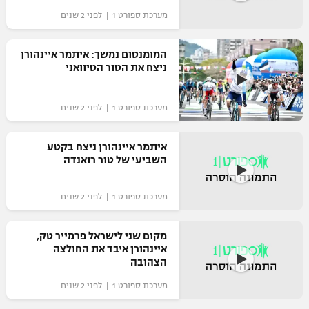
מערכת ספורט 1 | לפני 2 שנים
"מחצית בשכונה" – פודקאסט
אופניים
המומנטום נמשך: איתמר איינהורן
ספורט מוטורי
משתתפים וזוכים בפרסים
ניצח את הטור הטיוואני
כדורמים
תקנון משתתפים וזוכים בפרסים
מערכת ספורט 1 | לפני 2 שנים
טניס
פוטבול אמריקאי NFL
תקנון עבור פעילות אלקטרה
איתמר איינהורן ניצח בקטע
גיימינג E-Sports
השביעי של טור רואנדה
בייסבול MLB
תקנון עבור פעילות ספורט 1 – "מרלן"
ספורט אתגרי ואקסטרים
מערכת ספורט 1 | לפני 2 שנים
תנאי שימוש
אומנויות לחימה
מקום שני לישראל פרמייר טק,
איינהורן איבד את החולצה
מדיניות פרטיות
גיימינג E-Sports
הצהובה
מערכת ספורט 1 | לפני 2 שנים
תקנון פעילות ספורט 1