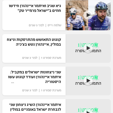
גיא שגיב ואיתמר איינהורן חידשו
רשיון להקרנה פומבית לבית עסק
חוזים ב"ישראל פרמייר טק"
הצטרפות לחבילת הערוצים
שלמה וייס | לפני 3 שנים
לוח דרושים – ג'ובנט
קוגוט התאושש מהתרסקות וניצח
תגיות
בפולין, איינהורן נטש בצ'כיה
המגזין
מערכת ספורט 1 | לפני 3 שנים
שני ניצחונות ישראלים במקביל:
איתמר איינהורן ועודד קוגוט עשו
היסטוריה
מערכת ספורט 1 | לפני 3 שנים
איתמר איינהורן השיג ניצחון שני
לנבחרת ישראל באופניים בפולין