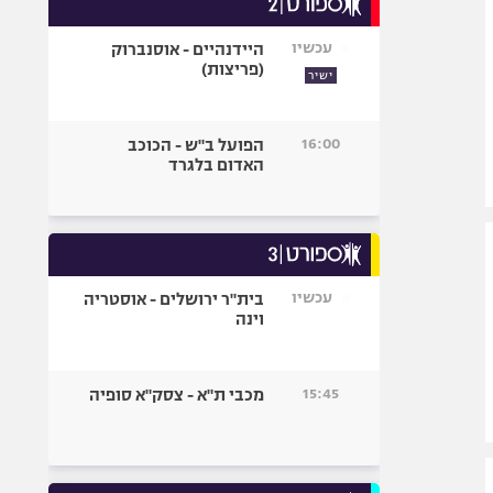
אופניים
עכשיו
היידנהיים - אוסנברוק
ספורט מוטורי
(פריצות)
ישיר
כדורמים
פוטבול אמריקאי NFL
16:00
הפועל ב"ש - הכוכב
בייסבול MLB
האדום בלגרד
ספורט אתגרי
ואקסטרים
אומנויות לחימה
גיימינג E-Sports
עכשיו
בית"ר ירושלים - אוסטריה
וינה
15:45
מכבי ת"א - צסק"א סופיה