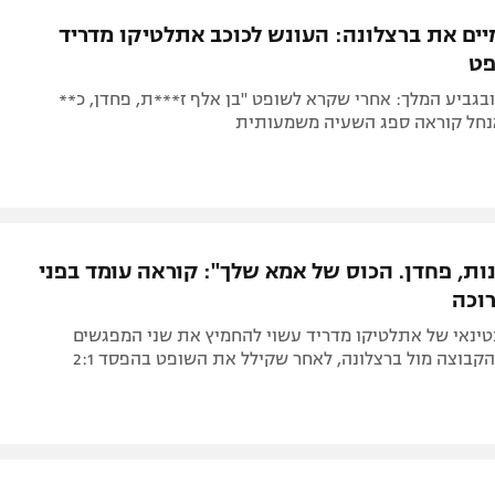
תל אביב
ליגה סינית
יים את ברצלונה: העונש לכוכב אתלטיקו מדריד
חיפה
ליגה ברזילאית
ט
באר שבע
ליגות נוספות
ובגביע המלך: אחרי שקרא לשופט "בן אלף ז***ת, פחדן, כ**
תניה
נחל קוראה ספג השעיה משמעותית
דה
נות, פחדן. הכוס של אמא שלך": קוראה עומד בפני
וכה
טינאי של אתלטיקו מדריד עשוי להחמיץ את שני המפגשים
הקרובים של הקבוצה מול ברצלונה, לאחר שקילל את השופט בהפסד 2:1