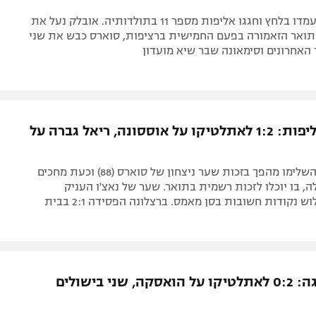
הקולצ'ונרוס עמדו בלחץ וחגגו אליפות מספר 11 בתולדותיה. אובלק נעל את
תואר הזאמורה בפעם החמישית ברציפות, סוארס כבש את שני
אחרונים וסימאונה שבר שיא מועדון
ניצחון מאליפות: 1:2 לאתלטיקו על אוססונה, ריאל גברה על
הקולצ'ונרוס השלימו מהפך בזכות שער ניצחון של סוארס (88) וכעת מחכים
ה, בו יוכלו לזכות רשמית בתואר. שער של נאצ'ו העניק
לבלאנקוס שלוש נקודות חשובות בסן מאמס. ברצלונה הפסידה 2:1 בבית
חזרה לפסגה: 0:2 לאתלטיקו על הואסקה, שני בישולים