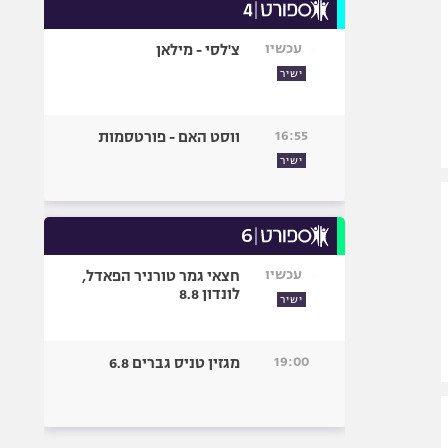
עכשיו
צ'לסי - מילאן
ישיר
16:55
ווסט האם - פורטסמות
ישיר
עכשיו
חצאי גמר טורניר הפאדל,
לונדון 8.8
ישיר
19:00
מגזין טניס גברים 6.8