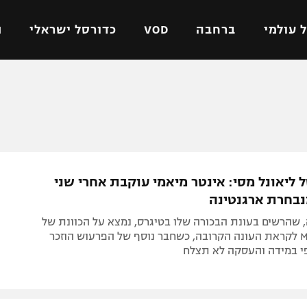
 עולמי
ברחבה
VOD
כדורסל ישראלי
ת
ל ישראלי
כדורגל עולמי
כדורסל ישראלי
על
ליגת האלופות
ליגת ווינר סל
אומית
ליגה אירופית
ליגה לאומית
וטו
ליגה אנגלית
כדורסל נשים
ליאונל מסי: אינטר מיאמי עוקבת אחרי שני
ים
ליגה גרמנית
מכבי תל אביב
בחרת ארגנטינה
מדינה
ליגה ספרדית
הפועל חולון
 שהרשים בעונת הבכורה שלו בטיגרס, נמצא על הכוונת של
ישראל
ליגה איטלקית
הפועל ירושלים
אלופת ה-MLS לקראת העונה הקרובה, כשחבר נוסף של הפרעוש הוזכר
י במידה והעסקה לא תצלח
יפה
ליגה צרפתית
דני אבדיה
רושלים
ליגה הולנדית
ל אביב
ליגה טורקית