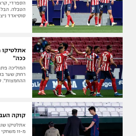
הספרדי, קרא
הטבלה. הבלג
סוסיאדד ניצחה ל
אתלטיקו מ
ככה"
רחוק שער בוד
ההחמצות". סו
קוקה העבי
מ-11 משחק