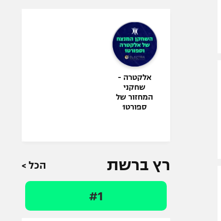
אלקטרה -
שחקני
המחזור של
ספורט1
רץ ברשת
הכל >
#1