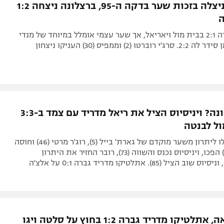
אתלטיקו ניצלה בזכות שער בדקה ה-95, ברצלונה ניצחה 1:2
האלופה פיגרה 2:1 בבית מול ויאריאל, אך שער עצמי אומלל במיוחד של מנדי
בתוספת הזמן סידר לה 2:2. סרג'י רוברטו (2) וממפיס (30) העניקו ניצחון
משחק העונה? ויניסיוס הציל את ריאל מדריד עם צמד ב-3:3
ל לבנטה
הבלאנקוס עלו ליתרון משער מוקדם של גארת' בייל (5), רוג'ר מרטי (46) וחוסה
קמפאניה (57) הפכו, ויניסיוס נכנס והשווה (73), רובר החזיר את היתרון
טיקו מדריד גברה 1:2 בחוץ על סלטה ויגו