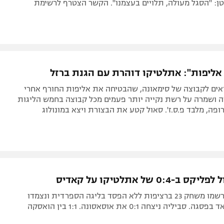
ן: "הסגל מעולה, תלויים בעצמנו". הקשר הצטרף לרשימת
 אליפות": אתלטיקו דוהרת עם הגנת ברזל
ים לקבוצה של סימאונה, שהבטיחה את אליפות החורף אחרי
יליה ושמרה על רשת נקייה יותר פעמים מכל קבוצה בחמש הליגות
ופה, מלבד פ.ס.ז'. סאול קטע את הבצורת ויצא במונולוג
0:4 של אתלטיקו על קאדיס
הקולצ'ונרוס רשמו משחק 23 ברציפות ללא הפסד בליגה הספרדית ונצמדו
לריאל סוסידאד בפסגה. סביליה ניצחה 0:1 את אוסאסונה. 1:1 בין הואסקה