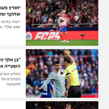
הפועל 
תקנון משתתפים וזוכים בפרסים
יחמיץ פעמ
הפועל 
שתקף שופ
תקנון עבור פעילות אלקטרה
הפועל 
תקנון עבור פעילות ספורט 1 – "מרלן"
ייעדר בליגה 
מכבי נ
אמא שלך", א
טניס
בני יהו
גיימינג E-Sports
תנאי שימוש
"בן אלף זו
מדיניות פרטיות
השעייה אר
תקנון פעילות ספורט 1
החלוץ הארגנ
רשיון להקרנה פומבית לבית עסק
לחטאפה
הצטרפות לחבילת הערוצים
לוח דרושים – ג'ובנט
תגיות
המגזין