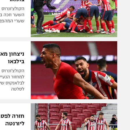
השער וזכה ב
שערי המהפך ה
בילבאו
למחזור הנעיל
לסלטה
ליורנטה