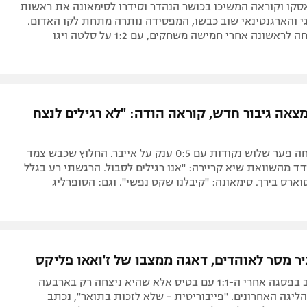
סקו וקוראה המשיכו בכושר הנהדר וסידרו לסימאונה את ראשות
י והארגנטינאי שוב כבשו, המפסידה נותרה מתחת לקו האדום.
ראשונה אחרי חמישה משחקים, עם 1:2 על סלטה ויגו
צאה גיבור חדש, קוראה הודה: "לא רגילים לנצח
המוליכה פתחה פער שלוש נקודות עם 0:5 ענק על אייבר. החלוץ שכבש צמד
ד מהשוואת שיא קריירה: "אנו רגילים לסבול. הרגשתי רע בגלל
ארס בירך. סימאונה: "קיבלנו שקט נפשי". וגם: הסופרליג
ר מסר לאוהדים, דאגה ממצבו של ז'ואאו פליקס
אתלטיקו שוב בפסגה אחרי ה-1:1 עם בטיס אלא שהיא ניצחה רק בארבעה
י הליגה האחרונים. "פייבוריטית - שלא לזכות בתואר", נכתב