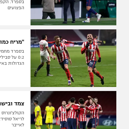
בספרד. הקפט
הפצועים
"מריח כמו
בספרד מחמיא
0:2 על סב
הגדולות באיר
צמד ובישול לפליקס ב-
לאייבר