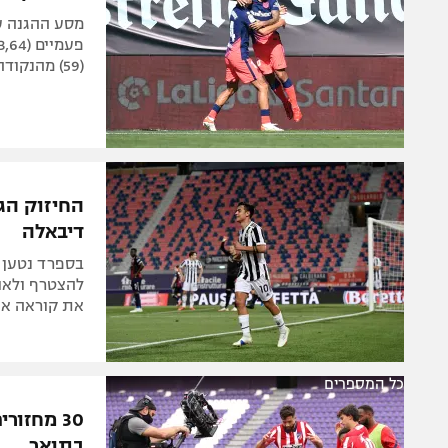
מסע ההגנה ע
(59) מהנקודה הלבנה. אובלק הפך לשיאן ההופעות במועדון מבין השוערים
החיזוק הג
דיבאלה
בספרד נטען כ
להצטרף ולאור
את קוראה אך
כל המספרים
30 מחזו
בתואר