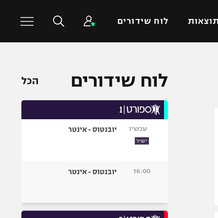
וצאות
לוח שידורים
כדורסל עולמי
ענפים נוספים
לוח שידורים
הכל
NBA
טניס
יורוליג
כדוריד
יורוקאפ
כדורעף
עכשיו
יובנטוס - אינטר
שחייה
ישיר
ג'ודו
אגרוף
16:00
יובנטוס - אינטר
ספורט אולימפי
UFC
היאבקות WWE