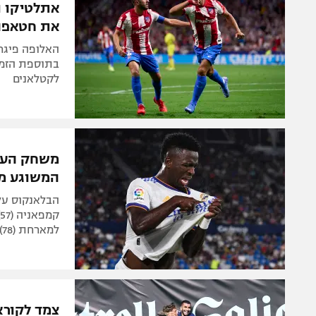
את חטאפה
לקטלאנים
המשוגע מו
למארחת (78), וניסיוס שוב הציל (85). אתלטיקו מדריד גברה 0:1 על אלצ'ה
צמד לקוראה, אתל