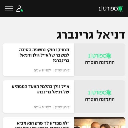
דניאל גרינברג
כדורגל ישראלי
תחזיקו חזק: נחשפה הסיבה
למשבר של אייל גולן ודניאל
גרינברג?
ליגת העל
כדורגל עולמי
לירון שרון | לפני 5 שנים
ליגה לאומית
ליגת האלופות
אייל גולן בהלם? הצעד המפתיע
כדורסל ישראלי
של דניאל גרינברג
גביע הטוטו
ליגה אירופית
ליגת ווינר סל
לירון שרון | לפני 5 שנים
ליגיונרים
כדורסל עולמי
ליגה אנגלית
ליגה לאומית
גביע המדינה
"לא מפריע לך שרק הוא מביא
NBA
ליגה גרמנית
ענפים נוספים