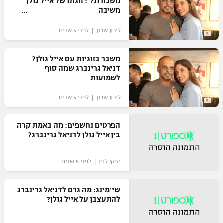
משכורת?": זוגתו של אייל גולן
כדורסל נשים
משיבה
נבחרת ישראל
יורוליג
ליגה ספרדית
טניס
לירון שרון | לפני 5 שנים
VOD
מכבי תל אביב
מכבי חיפה
יורוקאפ
ליגה איטלקית
כדוריד
הפועל חולון
משבר בזוגיות עם אייל גולן?
בית"ר ירושלים
רץ ברשת
דניאל גרינברג שמה סוף
ליגה צרפתית
כדורעף
לשמועות
הפועל ירושלים
מכבי תל אביב
ליגה הולנדית
לירון שרון | לפני 5 שנים
שחייה
תוצאות
דני אבדיה
הפועל תל אביב
ליגה טורקית
ג'ודו
הפרטים נחשפים: מה באמת קרה
הפועל חיפה
לוח שידורים
בין אייל גולן לדניאל גרינברג?
ליגה סינית
אגרוף
הפועל באר שבע
מיקי לוין | לפני 5 שנים
ליגה ברזילאית
ברחבה
ספורט אולימפי
מכבי נתניה
שיימינג: מה גרם לדניאל גרינברג
ליגות נוספות
UFC
להתעצבן על אייל גולן?
"מעל הליגה" – פודקאסט
בני יהודה
היאבקות WWE