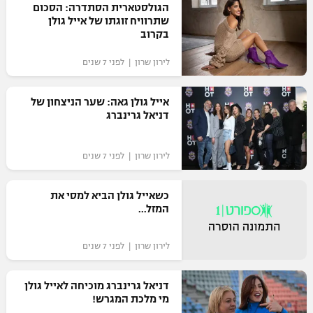
הגולסטארית הסתדרה: הסכום
רשיון להקרנה פומבית לבית עסק
שתרוויח זוגתו של אייל גולן
בקרוב
הצטרפות לחבילת הערוצים
לירון שרון | לפני 7 שנים
לוח דרושים – ג'ובנט
אייל גולן גאה: שער הניצחון של
דניאל גרינברג
תגיות
המגזין
לירון שרון | לפני 7 שנים
כשאייל גולן הביא למסי את
המזל...
לירון שרון | לפני 7 שנים
דניאל גרינברג מוכיחה לאייל גולן
מי מלכת המגרש!