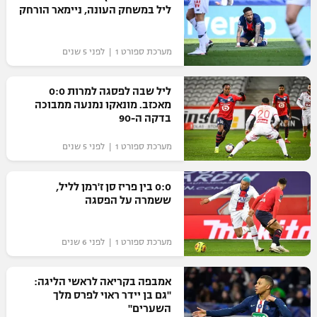
ליל במשחק העונה, ניימאר הורחק
מערכת ספורט 1 | לפני 5 שנים
ליל שבה לפסגה למרות 0:0
מאכזב. מונאקו נמנעה ממבוכה
בדקה ה-90
מערכת ספורט 1 | לפני 5 שנים
0:0 בין פריז סן ז'רמן לליל,
ששמרה על הפסגה
מערכת ספורט 1 | לפני 6 שנים
אמבפה בקריאה לראשי הליגה:
"גם בן יידר ראוי לפרס מלך
השערים"