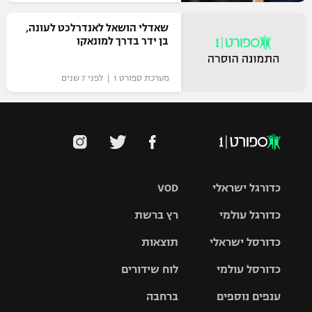
שאדלי הושאל לאנדרלכט לעונה,
בן ידר בדרך למונאקו
מערכת ספורט 1 | לפני 7 שנים
כדורגל ישראלי
VOD
כדורגל עולמי
רץ ברשת
ליגת העל
כדורסל ישראלי
תוצאות
ליגת
ליגה לאומית
האלופות
כדורסל עולמי
לוח שידורים
ליגת ווינר
סל
גביע הטוטו
ענפים נוספים
ברחבה
ליגה
NBA
אירופית