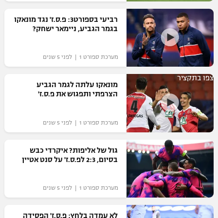
רשיון להקרנה פומבית לבית עסק
רביעי בספורט3: פ.ס.ז' נגד מונאקו
בגמר הגביע, ניימאר ישחק?
הצטרפות לחבילת הערוצים
מערכת ספורט 1 | לפני 5 שנים
לוח דרושים – ג'ובנט
צפו בתקציר
תגיות
מונאקו עלתה לגמר הגביע
הצרפתי ותפגוש את פ.ס.ז'
המגזין
מערכת ספורט 1 | לפני 5 שנים
גול של אליפות? איקרדי כבש
בסיום, 2:3 לפ.ס.ז' על סנט אטיין
מערכת ספורט 1 | לפני 5 שנים
לא עמדה בלחץ: פ.ס.ז' הפסידה