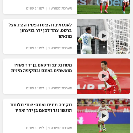
"מחצית בשכונה" – פודקאסט
מערכת ספורט 1 | לפני 2 שנים
אופניים
לאנס איבדה 0:2 והפסידה 3:2 אצל
ספורט מוטורי
משתתפים וזוכים בפרסים
ברסט, צמד לבן ידר בניצחון
מונאקו
כדורמים
תקנון משתתפים וזוכים בפרסים
טניס
מערכת ספורט 1 | לפני 3 שנים
פוטבול אמריקאי NFL
תקנון עבור פעילות אלקטרה
מסתבכים: וויסאם בן ידר ואחיו
גיימינג E-Sports
בייסבול MLB
מואשמים באונס ובתקיפה מינית
תקנון עבור פעילות ספורט 1 – "מרלן"
ספורט אתגרי ואקסטרים
תנאי שימוש
מערכת ספורט 1 | לפני 3 שנים
אומנויות לחימה
תקיפה מינית ואונס: שתי תלונות
מדיניות פרטיות
הוגשו נגד וויסאם בן ידר ואחיו
גיימינג E-Sports
תקנון פעילות ספורט 1
מערכת ספורט 1 | לפני 3 שנים