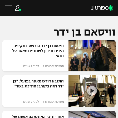
וויסאם בן ידר
כדורגל ישראלי
וויסאם בן ידר הורשע בתקיפה
מינית ונידון לשנתיים מאסר על
תנאי
ליגת העל
כדורגל עולמי
מערכת ספורט 1 | לפני 2 שנים
ליגה לאומית
ליגת האלופות
התובע דורש מאסר בפועל: "בן
כדורסל ישראלי
ידר ראה בקורבן חתיכת בשר"
גביע הטוטו
ליגה אירופית
ליגת ווינר סל
ליגיונרים
כדורסל עולמי
מערכת ספורט 1 | לפני 2 שנים
ליגה אנגלית
ליגה לאומית
גביע המדינה
NBA
אחרי תיקי האונס: גם אשתו של
ליגה גרמנית
ענפים נוספים