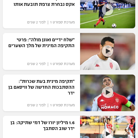
אקס נבחרת צרפת תובעת אותו
כדורסל נשים
נבחרת ישראל
יורוליג
ליגה ספרדית
טניס
VOD
מכבי תל אביב
מכבי חיפה
מערכת ספורט 1 | לפני 2 שנים
יורוקאפ
ליגה איטלקית
כדוריד
הפועל חולון
בית"ר ירושלים
"שלח ידיים ואונן מולה": פרטי
רץ ברשת
ליגה צרפתית
התקיפה המינית של מלך השערים
כדורעף
הפועל ירושלים
מכבי תל אביב
ליגה הולנדית
שחייה
תוצאות
מערכת ספורט 1 | לפני 2 שנים
דני אבדיה
הפועל תל אביב
ליגה טורקית
ג'ודו
"תקיפה מינית בעת שכרות":
הפועל חיפה
לוח שידורים
ההסתבכות החדשה של וויסאם בן
ליגה סינית
אגרוף
ידר
הפועל באר שבע
ליגה ברזילאית
ברחבה
מערכת ספורט 1 | לפני 2 שנים
ספורט אולימפי
מכבי נתניה
ליגות נוספות
UFC
1.6 מיליון יורו של דמי שתיקה: בן
"מעל הליגה" – פודקאסט
בני יהודה
ידר שוב הסתבך
היאבקות WWE