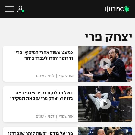
יצחק פרי
כדורגל ישראלי
כמעט עשור אחרי הפיצוץ: פרי
ודרוקר יחזרו לעבוד ביחד
ליגת העל
כדורגל עולמי
אור שקדי | לפני 2 שנים
ליגה לאומית
ליגת האלופות
בשל מחלוקת סביב צירוף רייס
כדורסל ישראלי
ג'וניור: יצחק פרי עזב את תפקידו
גביע הטוטו
ליגה אירופית
ליגת ווינר סל
ליגיונרים
כדורסל עולמי
אור שקדי | לפני 4 שנים
ליגה אנגלית
ליגה לאומית
גביע המדינה
NBA
פרי על גודס: "קשה לומר שנפרדנו
ליגה גרמנית
ענפים נוספים