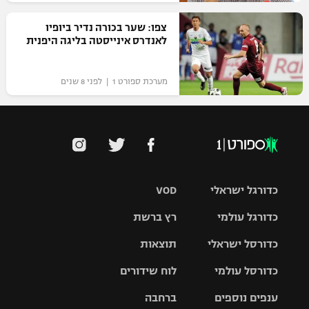
צפו: שער בכורה נדיר ביופיו
לאנדרס אינייסטה בליגה היפנית
מערכת ספורט 1 | לפני 8 שנים
כדורגל ישראלי
VOD
כדורגל עולמי
רץ ברשת
ליגת העל
כדורסל ישראלי
תוצאות
ליגת
ליגה לאומית
האלופות
כדורסל עולמי
לוח שידורים
ליגת ווינר
סל
גביע הטוטו
ענפים נוספים
ברחבה
ליגה
NBA