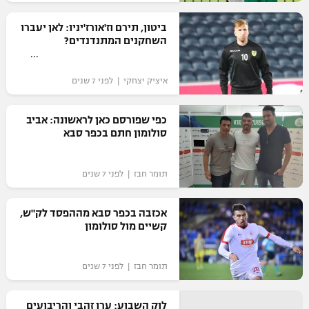
רשיון להקרנה פומבית לבית עסק
ביטון, תירם וז'אורז'יניו: לאן יעברו
השחקנים המתנדנדים?
הצטרפות לחבילת הערוצים
איציק יצחקי | לפני 7 שנים
לוח דרושים – ג'ובנט
תגיות
כפי שפורסם כאן לראשונה: אביב
סולומון חתם בכפר סבא
המגזין
תומר חבז | לפני 7 שנים
אכזבה בכפר סבא מההפסד לק"ש,
קשיים מול סולומון
תומר חבז | לפני 7 שנים
לוק השבוע: ערן זהבי והריבועים