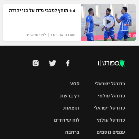
1:4 מוחץ למכבי פ"ת על בני יהודה
מערכת ספורט 1 | לפני 10 שנים
כדורגל ישראלי
VOD
כדורגל עולמי
רץ ברשת
ליגת העל
כדורסל ישראלי
תוצאות
ליגת
ליגה לאומית
האלופות
כדורסל עולמי
לוח שידורים
ליגת ווינר
סל
גביע הטוטו
ענפים נוספים
ברחבה
ליגה
NBA
אירופית