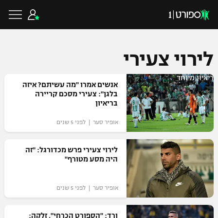
לירוי צעירי
ריאיון מיוחד
כדורגל ישראלי
אנשים אמרו "מה עשיתם? איזה
בלגן": צעירי מסכם קריירה
בריאיון
ליגת העל
כדורגל עולמי
אופיר סער | לפני 5 שנים
ליגה לאומית
ליגת האלופות
לירוי צעירי פרש מכדורגל: "זה
כדורסל ישראלי
היה מסע מטורף"
גביע הטוטו
ליגה אירופית
ליגת ווינר סל
ליגיונרים
כדורסל עולמי
אופיר סער | לפני 5 שנים
ליגה אנגלית
ליגה לאומית
גביע המדינה
NBA
ורד: "הספורט הכרחי", זלקה:
ליגה גרמנית
ענפים נוספים