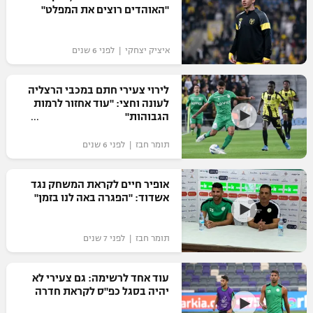
"האוהדים רוצים את המפלט"
כדורסל נשים
נבחרת ישראל
יורוליג
ליגה ספרדית
טניס
VOD
מכבי תל אביב
מכבי חיפה
איציק יצחקי | לפני 6 שנים
יורוקאפ
ליגה איטלקית
כדוריד
הפועל חולון
בית"ר ירושלים
לירוי צעירי חתם במכבי הרצליה
רץ ברשת
ליגה צרפתית
לעונה וחצי: "עוד אחזור לרמות
כדורעף
הפועל ירושלים
הגבוהות"
מכבי תל אביב
ליגה הולנדית
שחייה
תוצאות
תומר חבז | לפני 6 שנים
דני אבדיה
הפועל תל אביב
ליגה טורקית
ג'ודו
אופיר חיים לקראת המשחק נגד
הפועל חיפה
לוח שידורים
אשדוד: "הפגרה באה לנו בזמן"
ליגה סינית
אגרוף
הפועל באר שבע
ליגה ברזילאית
ברחבה
תומר חבז | לפני 7 שנים
ספורט אולימפי
מכבי נתניה
ליגות נוספות
UFC
עוד אחד לרשימה: גם צעירי לא
"מעל הליגה" – פודקאסט
בני יהודה
יהיה בסגל כפ"ס לקראת חדרה
היאבקות WWE