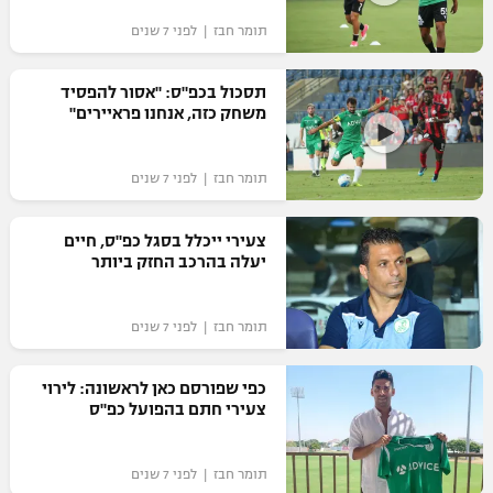
"מחצית בשכונה" – פודקאסט
תומר חבז | לפני 7 שנים
אופניים
תסכול בכפ"ס: "אסור להפסיד
ספורט מוטורי
משתתפים וזוכים בפרסים
משחק כזה, אנחנו פראיירים"
כדורמים
תקנון משתתפים וזוכים בפרסים
טניס
תומר חבז | לפני 7 שנים
פוטבול אמריקאי NFL
תקנון עבור פעילות אלקטרה
צעירי ייכלל בסגל כפ"ס, חיים
גיימינג E-Sports
בייסבול MLB
יעלה בהרכב החזק ביותר
תקנון עבור פעילות ספורט 1 – "מרלן"
ספורט אתגרי ואקסטרים
תנאי שימוש
תומר חבז | לפני 7 שנים
אומנויות לחימה
כפי שפורסם כאן לראשונה: לירוי
מדיניות פרטיות
צעירי חתם בהפועל כפ"ס
גיימינג E-Sports
תקנון פעילות ספורט 1
תומר חבז | לפני 7 שנים