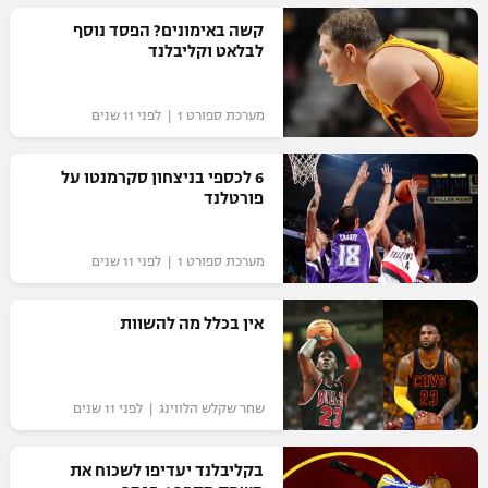
רשיון להקרנה פומבית לבית עסק
קשה באימונים? הפסד נוסף
לבלאט וקליבלנד
הצטרפות לחבילת הערוצים
מערכת ספורט 1 | לפני 11 שנים
לוח דרושים – ג'ובנט
6 לכספי בניצחון סקרמנטו על
תגיות
פורטלנד
המגזין
מערכת ספורט 1 | לפני 11 שנים
אין בכלל מה להשוות
שחר שקלש הלווינג | לפני 11 שנים
בקליבלנד יעדיפו לשכוח את