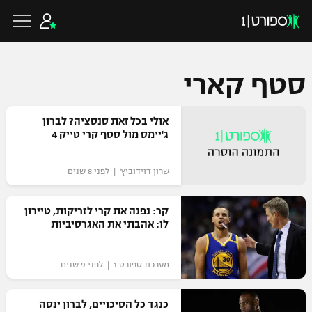
סטף קארי
כדורגל ישראלי
אולי בכל זאת סנסציה? לברון
ג'יימס מול סטף קרי טייק 4
ליגת העל
כדורגל עולמי
שרון דוידוביץ' | לפני 8 שנים
ליגה לאומית
ליגת האלופות
קר: נפנה את קרי לזריקות, טיירון
כדורסל ישראלי
לו: אהבתי את האגרסיביות
גביע הטוטו
ליגה אירופית
ליגת ווינר סל
ליגיונרים
כדורסל עולמי
מערכת ספורט 1 | לפני 9 שנים
ליגה אנגלית
ליגה לאומית
גביע המדינה
כנגד כל הסיכויים, לברון ינסה
NBA
ליגה גרמנית
ענפים נוספים