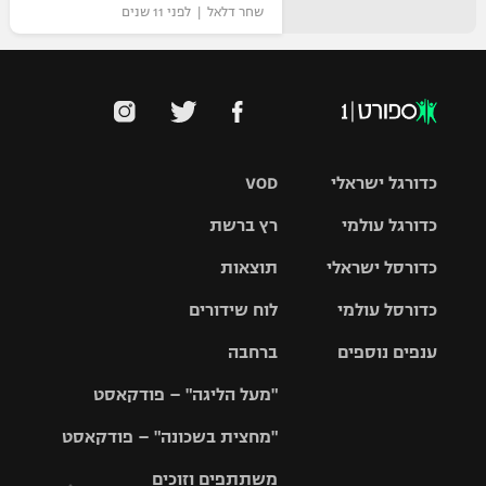
שחר דלאל | לפני 11 שנים
כדורגל ישראלי
VOD
כדורגל עולמי
רץ ברשת
ליגת העל
כדורסל ישראלי
תוצאות
ליגת
ליגה לאומית
האלופות
כדורסל עולמי
לוח שידורים
ליגת ווינר
סל
גביע הטוטו
ענפים נוספים
ברחבה
ליגה
NBA
אירופית
"מעל הליגה" – פודקאסט
ליגה לאומית
ליגיונרים
טניס
יורוליג
ליגה אנגלית
"מחצית בשכונה" – פודקאסט
כדורסל נשים
גביע המדינה
כדוריד
יורוקאפ
ליגה גרמנית
משתתפים וזוכים