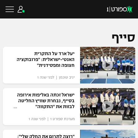
סייף
כדורגל ישראלי
יעל ארד על התקרית
האנטי-ישראלית: "פרובוקציה
חצופה ומפסידנית"
ליגת העל
כדורגל עולמי
יניב טוכמן | לפני שנה 1
ליגה לאומית
ליגת האלופות
ישראל זכתה באליפות אירופה
כדורסל ישראלי
בסייף, נבחרת שוויץ החליטה
גביע הטוטו
לבזות את "התקווה"
ליגה אירופית
ליגת ווינר סל
ליגיונרים
כדורסל עולמי
מערכת ספורט 1 | לפני שנה 1
ליגה אנגלית
ליגה לאומית
גביע המדינה
NBA
"רוצה לתרום את החלק שלי":
ליגה גרמנית
ענפים נוספים