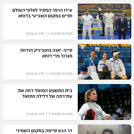
רשיון להקרנה פומבית לבית עסק
עידו הרפר הפסיד לאלוף העולם
וסיים במקום השביעי בדוחא
הצטרפות לחבילת הערוצים
מערכת ספורט 1 | לפני 8 שנים
לוח דרושים – ג'ובנט
סייף: יאנה בוטביניק הודחה
תגיות
מגרנד פרי דוחא
המגזין
מערכת ספורט 1 | לפני 8 שנים
בית המשפט המחוזי דחה את
עתירתה של דלילה חתואל
מערכת ספורט 1 | לפני 8 שנים
דר הכט סיימה במקום השמיני