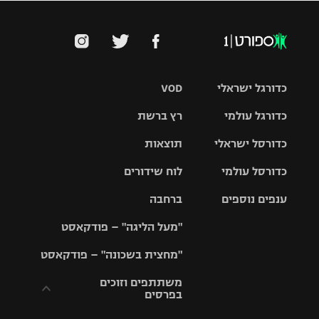
כדורגל ישראלי
VOD
כדורגל עולמי
רץ ברשת
ליגת העל
כדורסל ישראלי
תוצאות
ליגת
ליגה לאומית
האלופות
כדורסל עולמי
לוח שידורים
ליגת ווינר
סל
גביע הטוטו
ענפים נוספים
ברחבה
ליגה
NBA
אירופית
"מעל הליגה" – פודקאסט
ליגה לאומית
ליגיונרים
טניס
יורוליג
ליגה אנגלית
"מחצית בשכונה" – פודקאסט
כדורסל נשים
גביע המדינה
כדוריד
יורוקאפ
ליגה גרמנית
משתתפים וזוכים
בפרסים
מכבי תל
נבחרת
כדורעף
אביב
ישראל
ליגה