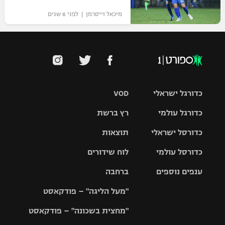
מיכאל וייסרמן | לפני 6 שנים
כדורגל ישראלי
VOD
כדורגל עולמי
רץ ברשת
ליגת העל
כדורסל ישראלי
תוצאות
ליגת
ליגה לאומית
האלופות
כדורסל עולמי
לוח שידורים
ליגת ווינר
סל
גביע הטוטו
ענפים נוספים
ברחבה
ליגה
NBA
אירופית
"מעל הליגה" – פודקאסט
ליגה לאומית
ליגיונרים
טניס
יורוליג
ליגה אנגלית
"מחצית בשכונה" – פודקאסט
כדורסל נשים
גביע המדינה
כדוריד