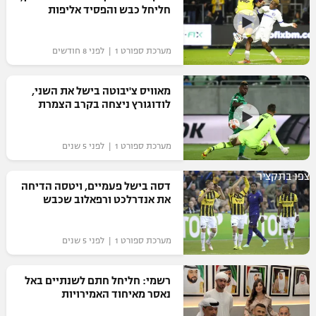
חליחל כבש והפסיד אליפות
כדורסל נשים
נבחרת ישראל
יורוליג
ליגה ספרדית
טניס
VOD
מכבי תל אביב
מכבי חיפה
מערכת ספורט 1 | לפני 8 חודשים
יורוקאפ
ליגה איטלקית
כדוריד
הפועל חולון
בית"ר ירושלים
מאוויס צ'יבוטה בישל את השני,
רץ ברשת
ליגה צרפתית
לודוגורץ ניצחה בקרב הצמרת
כדורעף
הפועל ירושלים
מכבי תל אביב
ליגה הולנדית
שחייה
תוצאות
מערכת ספורט 1 | לפני 5 שנים
דני אבדיה
הפועל תל אביב
ליגה טורקית
ג'ודו
צפו בתקציר
דסה בישל פעמיים, ויטסה הדיחה
הפועל חיפה
לוח שידורים
את אנדרלכט ורפאלוב שכבש
ליגה סינית
אגרוף
הפועל באר שבע
ליגה ברזילאית
ברחבה
מערכת ספורט 1 | לפני 5 שנים
ספורט אולימפי
מכבי נתניה
ליגות נוספות
UFC
רשמי: חליחל חתם לשנתיים באל
"מעל הליגה" – פודקאסט
בני יהודה
נאסר מאיחוד האמירויות
היאבקות WWE