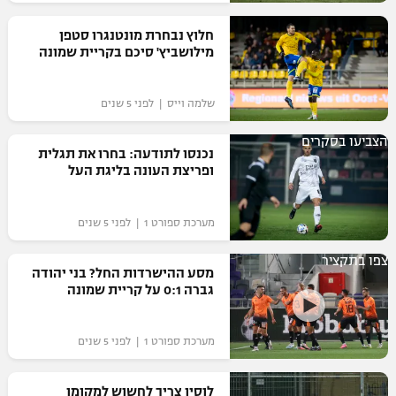
רשיון להקרנה פומבית לבית עסק
חלוץ נבחרת מונטנגרו סטפן
מילושביץ' סיכם בקריית שמונה
הצטרפות לחבילת הערוצים
שלמה וייס | לפני 5 שנים
לוח דרושים – ג'ובנט
הצביעו בסקרים
תגיות
נכנסו לתודעה: בחרו את תגלית
ופריצת העונה בליגת העל
המגזין
מערכת ספורט 1 | לפני 5 שנים
צפו בתקציר
מסע ההישרדות החל? בני יהודה
גברה 0:1 על קריית שמונה
מערכת ספורט 1 | לפני 5 שנים
לוסיו צריך לחשוש למקומו