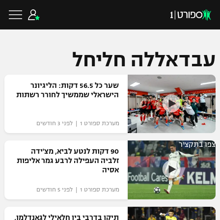
עבדאללה חליחל
כדורגל ישראלי
שער כל 56.5 דקות: הליגיונר
הישראלי שממשיך לחורר רשתות
ליגת העל
כדורגל עולמי
מערכת ספורט 1 | לפני 3 חודשים
ליגה לאומית
צפו בתקציר
ליגת האלופות
90 דקות לנטע לביא, מצ'ידה
כדורסל ישראלי
זלביה העפילה לרבע גמר אליפות
גביע הטוטו
אסיה
ליגה אירופית
ליגת ווינר סל
ליגיונרים
כדורסל עולמי
מערכת ספורט 1 | לפני 5 חודשים
ליגה אנגלית
ליגה לאומית
גביע המדינה
NBA
תיקו בדרבי בין חלאילי לגאנדלמן,
ליגה גרמנית
ענפים נוספים