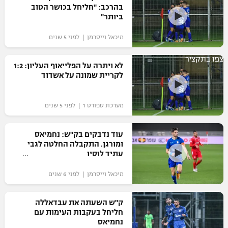
בהרכב: "חליחל בכושר הטוב
ביותר"
מיכאל וייסרמן | לפני 5 שנים
צפו בתקציר
לא ויתרה על הפלייאוף העליון: 1:2
לקריית שמונה על אשדוד
מערכת ספורט 1 | לפני 5 שנים
עוד נדבקים בק"ש: נחמיאס
ומורגן. התקבלה החלטה לגבי
עתיד לוסיו
מיכאל וייסרמן | לפני 6 שנים
ק"ש השעתה את עבדאללה
חליחל בעקבות העימות עם
נחמיאס