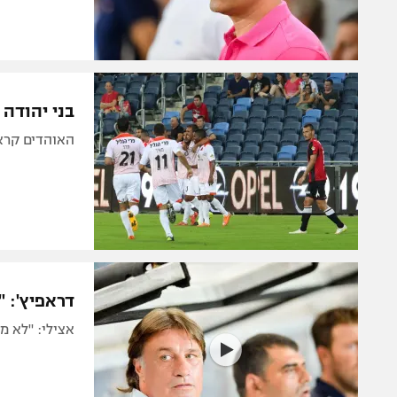
בני יהודה 
האוהדים קראו לבנין ל
דראפיץ': "
אצילי: "לא מרוצים מה-1:1". בנין