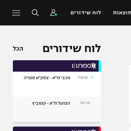
וצאות
לוח שידורים
כדורסל עולמי
ענפים נוספים
לוח שידורים
הכל
NBA
טניס
יורוליג
כדוריד
יורוקאפ
כדורעף
עכשיו
מכבי ת"א - צסק"א סופיה
שחייה
ג'ודו
אגרוף
01:10
הפועל ת"א - קטוביץ
ספורט אולימפי
UFC
היאבקות WWE