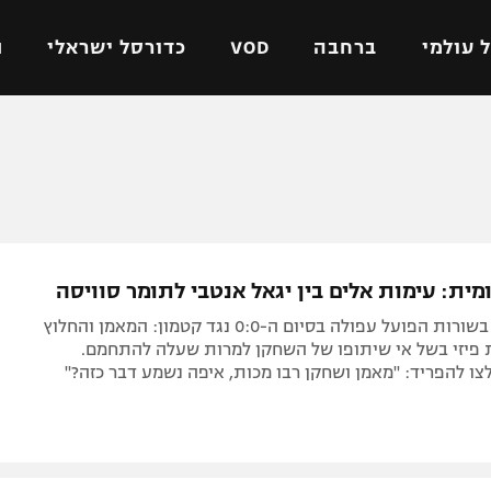
 עולמי
ברחבה
VOD
כדורסל ישראלי
ת
ל ישראלי
כדורגל עולמי
כדורסל ישראלי
על
ליגת האלופות
ליגת ווינר סל
אומית
ליגה אירופית
ליגה לאומית
וטו
ליגה אנגלית
כדורסל נשים
ומית: עימות אלים בין יגאל אנטבי לתומר סוויסה
ים
ליגה גרמנית
מכבי תל אביב
אירוע מכוער בשורות הפועל עפולה בסיום ה-0:0 נגד קטמון: המאמן והחלוץ
מדינה
ליגה ספרדית
הפועל חולון
ת פיזי בשל אי שיתופו של השחקן למרות שעלה להתחמם.
ו להפריד: "מאמן ושחקן רבו מכות, איפה נשמע דבר כזה?"
ישראל
ליגה איטלקית
הפועל ירושלים
יפה
ליגה צרפתית
דני אבדיה
רושלים
ליגה הולנדית
ל אביב
ליגה טורקית