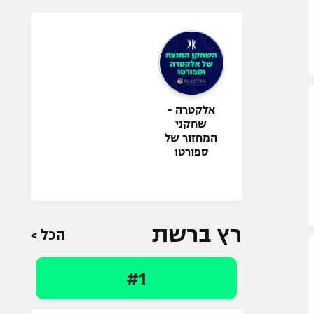
אלקטרה -
שחקני
המחזור של
ספורט1
רץ ברשת
הכל >
#1