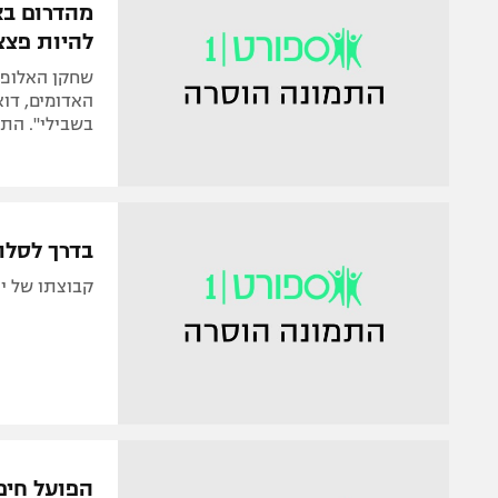
מהדרום בא
להיות פצצ
שחקן האלופה
האדומים, דוא
בשבילי". הת
בדרך לסלו
קבוצתו של יו
הפועל חיפה