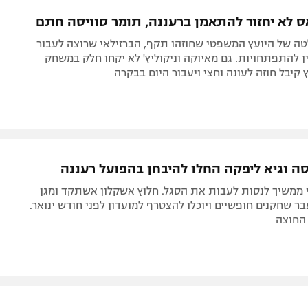
תל אביב
ליגה סינית
ס לא יחזור להתאמן ברעננה, תומר סוויסה חתם
חיפה
ליגה ברזילאית
ה של היועץ המשפטי שחוזהו תקף, הברזילאי שרוצה לעבור
באר שבע
ליגות נוספות
 להתפתחויות. גם מאיוקה וניקוליץ' לא יקחו חלק במשחק
 קיבל חוזה לעונה וחצי ויעבור היום בבקרה
תניה
דה
סה וגיא ליפקה החלו להיבחן בהפועל רעננה
 ממשיך לנסות לעבות את הסגל. חלוץ אשקלון אשתקד ומגן
 שחקנים חופשיים ויוכלו להצטרף למועדון לפני חודש ינואר.
 החוצה