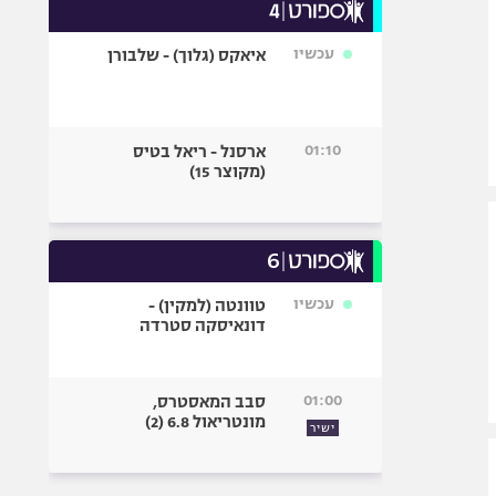
עכשיו
איאקס (גלוך) - שלבורן
01:10
ארסנל - ריאל בטיס
(מקוצר 15)
עכשיו
טוונטה (למקין) -
דונאיסקה סטרדה
01:00
סבב המאסטרס,
מונטריאול 6.8 (2)
ישיר