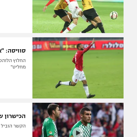
סוויסה: "
החלוץ הלוהט
מחליט"
הכישרון של
הקשר הוביל א