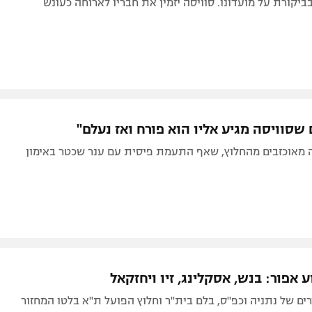
יקורת על מועדונו. סוויסה יזמין את חבריו לארוחה כעונש
שסוויסה מגיע אליו הוא פורח ואז נעלם"
 מאוכזבים מהחלוץ, שאף התעמת פיסית עם ענר שכטר באימון
 אפור: בנש, אסקלינג, זיו ויחזקאל
ים של נתניה וכפ"ס, בלם בית"ר וחלוץ הפועל ת"א בלטו המחזור