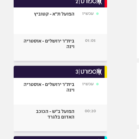
אופניים
עכשיו
הפועל ת"א - קטוביץ
ספורט מוטורי
כדורמים
פוטבול אמריקאי NFL
01:05
בית"ר ירושלים - אוסטריה
בייסבול MLB
וינה
ספורט אתגרי
ואקסטרים
אומנויות לחימה
גיימינג E-Sports
עכשיו
בית"ר ירושלים - אוסטריה
וינה
00:20
הפועל ב"ש - הכוכב
האדום בלגרד