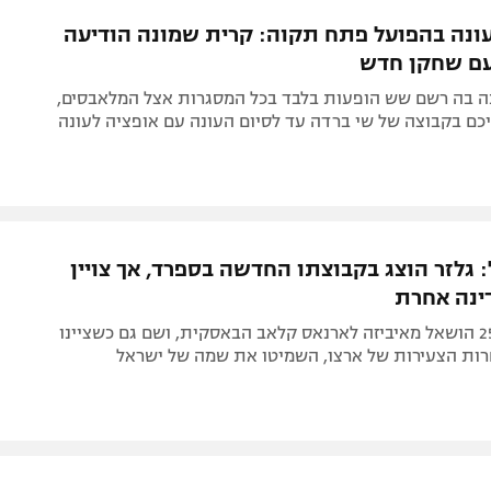
תל אביב
ליגה סינית
עונה בהפועל פתח תקוה: קרית שמונה הודיעה
חיפה
ליגה ברזילאית
עם שחקן חדש
באר שבע
ליגות נוספות
נה בה רשם שש הופעות בלבד בכל המסגרות אצל המלאבסים,
תניה
כם בקבוצה של שי ברדה עד לסיום העונה עם אופציה לעונה
דה
 גלזר הוצג בקבוצתו החדשה בספרד, אך צויין
ינה אחרת
הקשר בן ה-25 הושאל מאיביזה לארנאס קלאב הבאסקית, ושם גם כשציינו
ות הצעירות של ארצו, השמיטו את שמה של ישראל