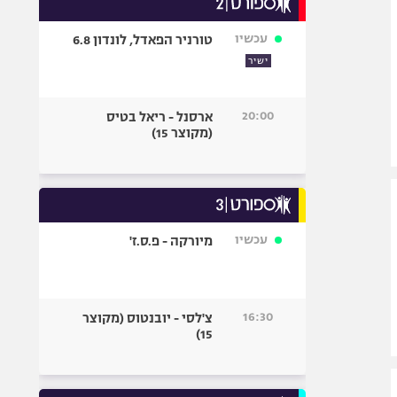
אופניים
עכשיו
טורניר הפאדל, לונדון 6.8
ספורט מוטורי
ישיר
כדורמים
פוטבול אמריקאי NFL
20:00
ארסנל - ריאל בטיס
בייסבול MLB
(מקוצר 15)
ספורט אתגרי
ואקסטרים
אומנויות לחימה
גיימינג E-Sports
עכשיו
מיורקה - פ.ס.ז'
16:30
צ'לסי - יובנטוס (מקוצר
15)