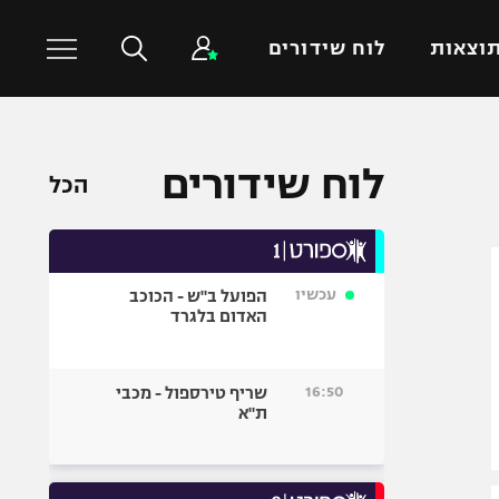
וצאות
לוח שידורים
כדורסל עולמי
ענפים נוספים
לוח שידורים
הכל
NBA
טניס
יורוליג
כדוריד
יורוקאפ
כדורעף
עכשיו
הפועל ב"ש - הכוכב
שחייה
האדום בלגרד
ג'ודו
אגרוף
16:50
שריף טירספול - מכבי
ת"א
ספורט אולימפי
UFC
היאבקות WWE