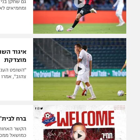
גם שחקן בני 
ומחמיאים לאס
איגוד השו
מוצדקת
"השופט העני
צהוב", אמרו 
ברח לבית"
כמושאל ממכבי