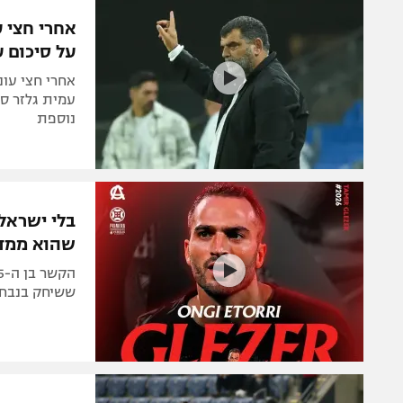
הפועל 
תקנון משתתפים וזוכים בפרסים
אחרי חצי 
הפועל 
על סיכום 
תקנון עבור פעילות אלקטרה
הפועל 
תקנון עבור פעילות ספורט 1 – "מרלן"
אחרי חצי עו
מכבי נ
עמית גלזר סי
טניס
נוספת
בני יהו
גיימינג E-Sports
תנאי שימוש
בלי ישראל:
מדיניות פרטיות
שהוא ממד
תקנון פעילות ספורט 1
רשיון להקרנה פומבית לבית עסק
ששיחק בנבחר
הצטרפות לחבילת הערוצים
לוח דרושים – ג'ובנט
תגיות
המגזין