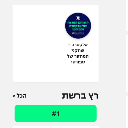
אלקטרה -
שחקני
המחזור של
ספורט1
רץ ברשת
הכל >
#1