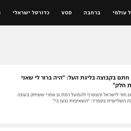
 עולמי
ברחבה
VOD
כדורסל ישראלי
ת
ל ישראלי
כדורגל עולמי
כדורסל ישראלי
על
ליגת האלופות
ליגת ווינר סל
אומית
ליגה אירופית
ליגה לאומית
וטו
ליגה אנגלית
כדורסל נשים
 חתם בקבוצה בליגת העל: "היה ברור לי שאני
ים
ליגה גרמנית
מכבי תל אביב
ת חלק"
מדינה
ליגה ספרדית
הפועל חולון
הקשר בן ה-26 חזר לישראל והצטרף להפועל רמת גן אחרי ששיחק בעונה
ישראל
ליגה איטלקית
הפועל ירושלים
ה השלישית בספרד: "השאיפות נגעו בי"
יפה
ליגה צרפתית
דני אבדיה
רושלים
ליגה הולנדית
ל אביב
ליגה טורקית