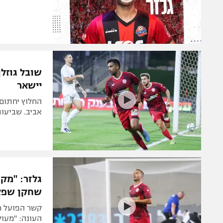
שובל גוזלן
יישאר
החלוץ יחתום
אביב. שביעות
גלזר: "מק
שחקן שפצ
קשר הפועל ח
העונה: "מעול