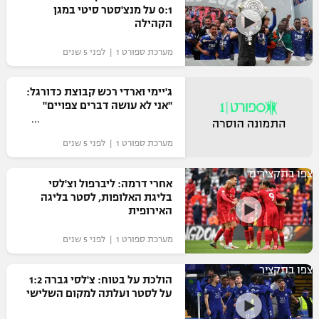
0:1 על מנצ'סטר סיטי במגן
הקהילה
מערכת ספורט 1 | לפני 5 שנים
ג'יימי וארדי רכש קבוצת כדורגל:
"אני לא עושה דברים צפויים"
מערכת ספורט 1 | לפני 5 שנים
צפו בתקצירים
אחרי דרמה: ליברפול וצ'לסי
בליגת האלופות, לסטר בליגה
האירופית
מערכת ספורט 1 | לפני 5 שנים
צפו בתקציר
הולכת על בטוח: צ'לסי גברה 1:2
על לסטר ועלתה למקום השלישי