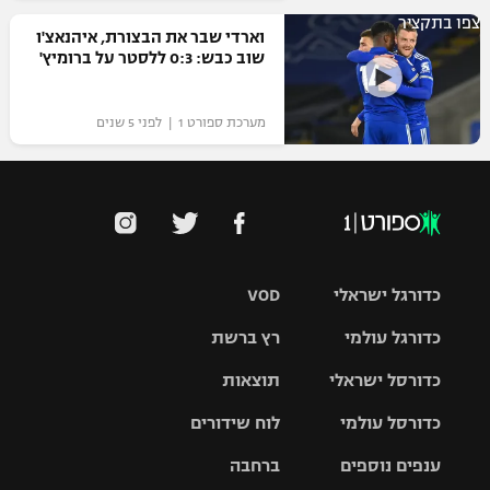
צפו בתקציר
וארדי שבר את הבצורת, איהנאצ'ו
שוב כבש: 0:3 ללסטר על ברומיץ'
מערכת ספורט 1 | לפני 5 שנים
כדורגל ישראלי
VOD
כדורגל עולמי
רץ ברשת
ליגת העל
כדורסל ישראלי
תוצאות
ליגת
ליגה לאומית
האלופות
כדורסל עולמי
לוח שידורים
ליגת ווינר
סל
גביע הטוטו
ענפים נוספים
ברחבה
ליגה
NBA
אירופית