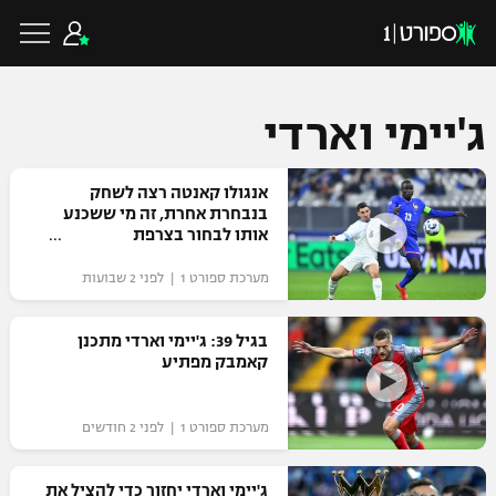
ג'יימי וארדי
כדורגל ישראלי
אנגולו קאנטה רצה לשחק
בנבחרת אחרת, זה מי ששכנע
אותו לבחור בצרפת
ליגת העל
כדורגל עולמי
מערכת ספורט 1 | לפני 2 שבועות
ליגה לאומית
ליגת האלופות
בגיל 39: ג'יימי וארדי מתכנן
כדורסל ישראלי
קאמבק מפתיע
גביע הטוטו
ליגה אירופית
ליגת ווינר סל
ליגיונרים
כדורסל עולמי
מערכת ספורט 1 | לפני 2 חודשים
ליגה אנגלית
ליגה לאומית
גביע המדינה
NBA
ג'יימי וארדי יחזור כדי להציל את
ליגה גרמנית
ענפים נוספים