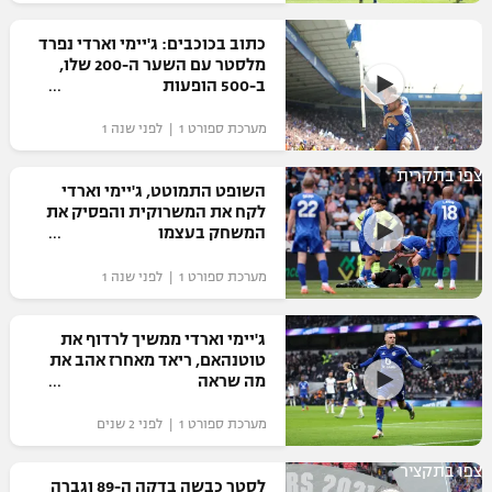
רשיון להקרנה פומבית לבית עסק
צפו בשער
כתוב בכוכבים: ג'יימי וארדי נפרד
מלסטר עם השער ה-200 שלו,
הצטרפות לחבילת הערוצים
ב-500 הופעות
מערכת ספורט 1 | לפני שנה 1
לוח דרושים – ג'ובנט
צפו בתקרית
תגיות
השופט התמוטט, ג'יימי וארדי
לקח את המשרוקית והפסיק את
המשחק בעצמו
המגזין
מערכת ספורט 1 | לפני שנה 1
ג'יימי וארדי ממשיך לרדוף את
טוטנהאם, ריאד מאחרז אהב את
מה שראה
מערכת ספורט 1 | לפני 2 שנים
צפו בתקציר
לסטר כבשה בדקה ה-89 וגברה