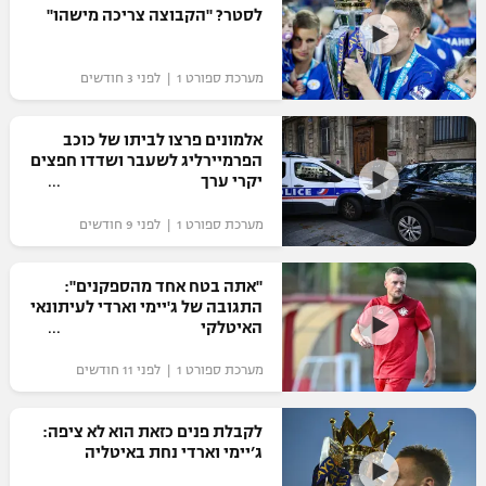
לסטר? "הקבוצה צריכה מישהו"
כדורסל נשים
נבחרת ישראל
יורוליג
ליגה ספרדית
טניס
VOD
מכבי תל אביב
מכבי חיפה
מערכת ספורט 1 | לפני 3 חודשים
יורוקאפ
ליגה איטלקית
כדוריד
הפועל חולון
בית"ר ירושלים
אלמונים פרצו לביתו של כוכב
רץ ברשת
ליגה צרפתית
הפרמיירליג לשעבר ושדדו חפצים
כדורעף
הפועל ירושלים
יקרי ערך
מכבי תל אביב
ליגה הולנדית
שחייה
תוצאות
מערכת ספורט 1 | לפני 9 חודשים
דני אבדיה
הפועל תל אביב
ליגה טורקית
ג'ודו
"אתה בטח אחד מהספקנים":
הפועל חיפה
לוח שידורים
התגובה של ג'יימי וארדי לעיתונאי
ליגה סינית
אגרוף
האיטלקי
הפועל באר שבע
ליגה ברזילאית
ברחבה
מערכת ספורט 1 | לפני 11 חודשים
ספורט אולימפי
מכבי נתניה
ליגות נוספות
UFC
לקבלת פנים כזאת הוא לא ציפה:
"מעל הליגה" – פודקאסט
בני יהודה
ג’יימי וארדי נחת באיטליה
היאבקות WWE