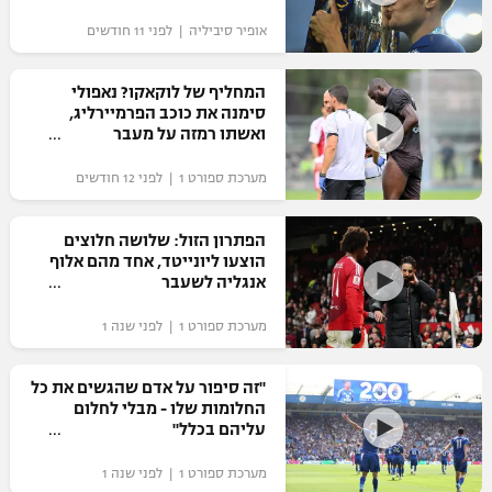
"מחצית בשכונה" – פודקאסט
אופיר סיביליה | לפני 11 חודשים
אופניים
המחליף של לוקאקו? נאפולי
ספורט מוטורי
משתתפים וזוכים בפרסים
סימנה את כוכב הפרמיירליג,
ואשתו רמזה על מעבר
כדורמים
תקנון משתתפים וזוכים בפרסים
טניס
מערכת ספורט 1 | לפני 12 חודשים
פוטבול אמריקאי NFL
תקנון עבור פעילות אלקטרה
הפתרון הזול: שלושה חלוצים
גיימינג E-Sports
בייסבול MLB
הוצעו ליונייטד, אחד מהם אלוף
תקנון עבור פעילות ספורט 1 – "מרלן"
אנגליה לשעבר
ספורט אתגרי ואקסטרים
תנאי שימוש
מערכת ספורט 1 | לפני שנה 1
אומנויות לחימה
"זה סיפור על אדם שהגשים את כל
מדיניות פרטיות
החלומות שלו - מבלי לחלום
גיימינג E-Sports
עליהם בכלל"
תקנון פעילות ספורט 1
מערכת ספורט 1 | לפני שנה 1